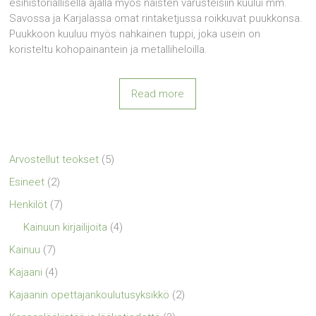
esihistoriallisella ajalla myös naisten varusteisiin kuului mm.
Savossa ja Karjalassa omat rintaketjussa roikkuvat puukkonsa.
Puukkoon kuuluu myös nahkainen tuppi, joka usein on
koristeltu kohopainantein ja metalliheloilla.
Read more
Arvostellut teokset
(5)
Esineet
(2)
Henkilöt
(7)
Kainuun kirjailijoita
(4)
Kainuu
(7)
Kajaani
(4)
Kajaanin opettajankoulutusyksikkö
(2)