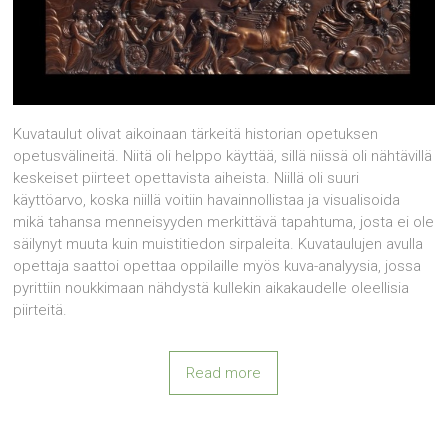
Kuvataulut olivat aikoinaan tärkeitä historian opetuksen
opetusvälineitä. Niitä oli helppo käyttää, sillä niissä oli nähtävillä
keskeiset piirteet opettavista aiheista. Niillä oli suuri
käyttöarvo, koska niillä voitiin havainnollistaa ja visualisoida
mikä tahansa menneisyyden merkittävä tapahtuma, josta ei ole
säilynyt muuta kuin muistitiedon sirpaleita. Kuvataulujen avulla
opettaja saattoi opettaa oppilaille myös kuva-analyysia, jossa
pyrittiin noukkimaan nähdystä kullekin aikakaudelle oleellisia
piirteitä.
Read more