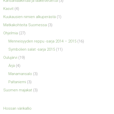
Kansanlääkintää ja lääketiedettä
(3)
Kasvit
(4)
Kuukausien nimien alkuperästä
(1)
Matkakohteita Suomessa
(3)
Ohjelmia
(27)
Menneisyyden reppu -sarja 2014 – 2015
(16)
Symbolien salat -sarja 2015
(11)
Oulujärvi
(19)
Ärjä
(4)
Manamansalo
(3)
Paltaniemi
(3)
Suomen majakat
(3)
Hossan värikallio