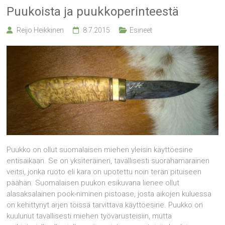
Puukoista ja puukkoperinteestä
Reijo Heikkinen
8.7.2015
Esineet
Puukko on ollut suomalaisen miehen yleisin käyttöesine
entisaikaan. Se on yksiteräinen, tavallisesti suorahamarainen
veitsi, jonka ruoto eli kara on upotettu noin terän pituiseen
päähän. Suomalaisen puukon esikuvana lienee ollut
alasaksalainen pook-niminen pistoase, josta aikojen kuluessa
on kehittynyt arjen töissä tarvittava käyttöesine. Puukko on
kuulunut tavallisesti miehen työvarusteisiin, mutta