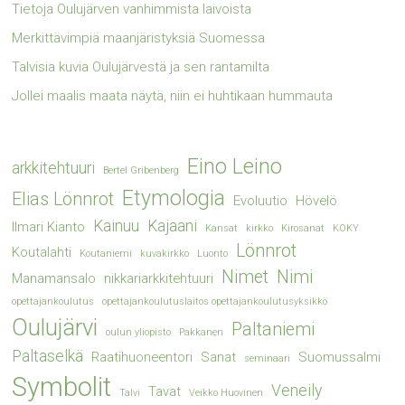
Tietoja Oulujärven vanhimmista laivoista
Merkittävimpiä maanjäristyksiä Suomessa
Talvisia kuvia Oulujärvestä ja sen rantamilta
Jollei maalis maata näytä, niin ei huhtikaan hummauta
Eino Leino
arkkitehtuuri
Bertel Gribenberg
Etymologia
Elias Lönnrot
Evoluutio
Hövelö
Kainuu
Kajaani
Ilmari Kianto
Kansat
kirkko
Kirosanat
KOKY
Lönnrot
Koutalahti
Koutaniemi
kuvakirkko
Luonto
Nimet
Nimi
Manamansalo
nikkariarkkitehtuuri
opettajankoulutus
opettajankoulutuslaitos opettajankoulutusyksikkö
Oulujärvi
Paltaniemi
oulun yliopisto
Pakkanen
Paltaselkä
Raatihuoneentori
Sanat
Suomussalmi
seminaari
Symbolit
Veneily
Tavat
Talvi
Veikko Huovinen