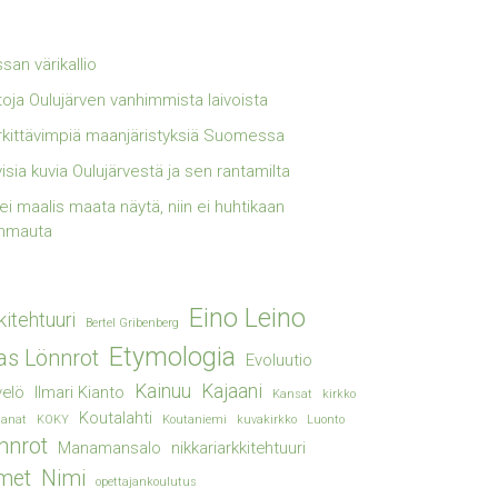
san värikallio
toja Oulujärven vanhimmista laivoista
kittävimpiä maanjäristyksiä Suomessa
visia kuvia Oulujärvestä ja sen rantamilta
lei maalis maata näytä, niin ei huhtikaan
mmauta
Eino Leino
kitehtuuri
Bertel Gribenberg
Etymologia
ias Lönnrot
Evoluutio
Kainuu
Kajaani
elö
Ilmari Kianto
Kansat
kirkko
Koutalahti
sanat
KOKY
Koutaniemi
kuvakirkko
Luonto
nnrot
Manamansalo
nikkariarkkitehtuuri
met
Nimi
opettajankoulutus