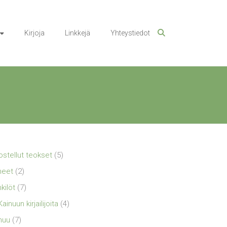
Kirjoja
Linkkejä
Yhteystiedot
ostellut teokset
(5)
neet
(2)
kilöt
(7)
Kainuun kirjailijoita
(4)
nuu
(7)