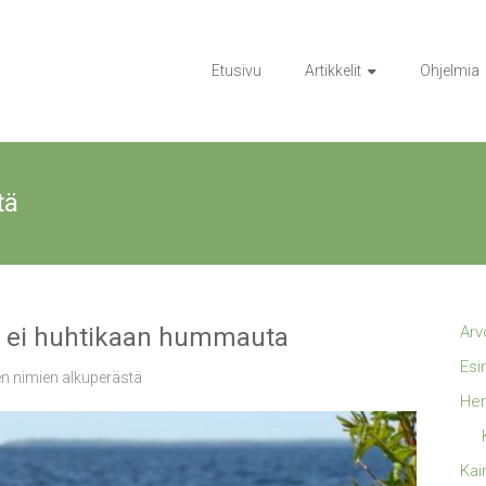
Etusivu
Artikkelit
Ohjelmia
tä
in ei huhtikaan hummauta
Arv
Esi
n nimien alkuperästä
Hen
Kai