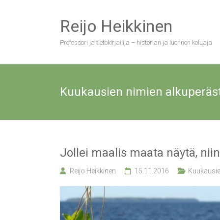
Skip
to
Reijo Heikkinen
content
Professori ja tietokirjailija – historian ja luonnon koluaja
Kuukausien nimien alkuperäs
Jollei maalis maata näytä, ni
Reijo Heikkinen
15.11.2016
Kuukausie