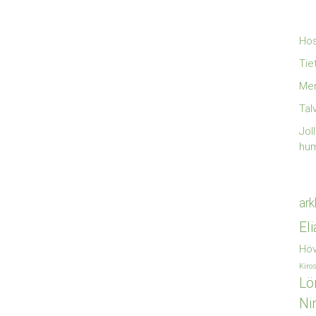
Hos
Tie
Mer
Tal
Jol
hu
ark
El
Höv
Kiro
Lö
Ni