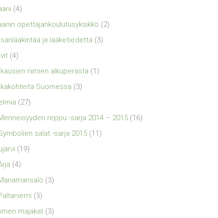
aani
(4)
aanin opettajankoulutusyksikkö
(2)
sanlääkintää ja lääketiedettä
(3)
vit
(4)
kausien nimien alkuperästä
(1)
kakohteita Suomessa
(3)
elmia
(27)
Menneisyyden reppu -sarja 2014 – 2015
(16)
Symbolien salat -sarja 2015
(11)
ujärvi
(19)
Ärjä
(4)
Manamansalo
(3)
Paltaniemi
(3)
omen majakat
(3)