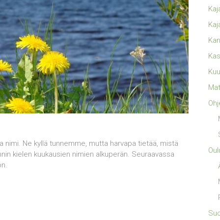
Kaj
Kaj
Kan
Kas
Kuu
Mat
Ohj
ma nimi. Ne kyllä tunnemme, mutta harvapa tietää, mistä
Oul
annin kielen kuukausien nimien alkuperän. Seuraavassa
on.
Su