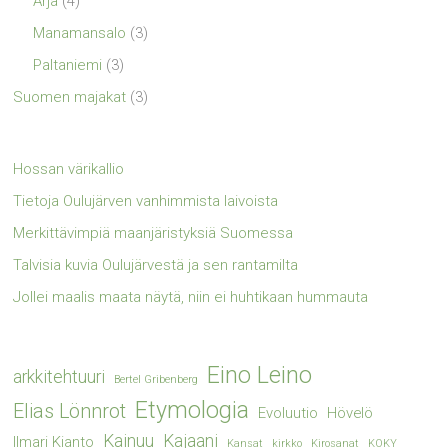
Ärjä
(4)
Manamansalo
(3)
Paltaniemi
(3)
Suomen majakat
(3)
Hossan värikallio
Tietoja Oulujärven vanhimmista laivoista
Merkittävimpiä maanjäristyksiä Suomessa
Talvisia kuvia Oulujärvestä ja sen rantamilta
Jollei maalis maata näytä, niin ei huhtikaan hummauta
Eino Leino
arkkitehtuuri
Bertel Gribenberg
Etymologia
Elias Lönnrot
Evoluutio
Hövelö
Kainuu
Kajaani
Ilmari Kianto
Kansat
kirkko
Kirosanat
KOKY