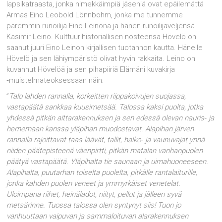
lapsikatraasta, jonka nimekkäimpiä jäseniä ovat epäilemättä
Armas Eino Leobold Lönnbohm, jonka me tunnemme
paremmin runoilija Eino Leinona ja hänen runoilijaveljensä
Kasimir Leino. Kulttuurihistoriallisen nosteensa Hövelö on
saanut juuri Eino Leinon kirjallisen tuotannon kautta. Hänelle
Hövelö ja sen lähiympäristö olivat hyvin rakkaita. Leino on
kuvannut Hövelöä ja sen pihapiiriä Elämäni kuvakirja
‑muistelmateoksessaan näin:
”
Talo lahden rannalla, korkeitten riippakoivujen suojassa,
vastapäätä sankkaa kuusimetsää. Talossa kaksi puolta, jotka
yhdessä pitkän aittarakennuksen ja sen edessä olevan nauris‑ ja
hernemaan kanssa yläpihan muodostavat. Alapihan järven
rannalla rajoittavat taas läävät, tallit, halko‑ ja vaunuvajat ynnä
niiden päätepisteenä väenpirtti, pitkän matalan vanhanpuolen
päätyä vastapäätä. Yläpihalta tie saunaan ja uimahuoneeseen.
Alapihalta, puutarhan toiselta puolelta, pitkälle rantalaiturille,
jonka kahden puolen veneet ja ymmyrkäiset venetelat.
Uloimpana riihet, heinäladot, niityt, pellot ja jälleen syvä
metsärinne. Tuossa talossa olen syntynyt siis! Tuon jo
vanhuuttaan vaipuvan ja sammaloituvan alarakennuksen