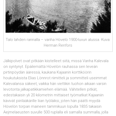
Talo lahden rannalla – vanha Hövelö 1900-luvun alussa. Kuva:
Herman Renfors
Jälkipolvet ovat pitkään kiistelleet siitä, missä Vanha Kalevala
on syntynyt. Epäilemättä Hövelön rauhassa sen leveän
pirtinpöydän ääressä, kaukana Kajaanin korttiköörin
houkutuksista Elias Lönnrot riimitteli ja sommitteli useimmat
Kalevalansa säkeet, vaikka hän viettikin tuohon aikaan varsin
levotonta jalkapatikkamiehen elämää. Vähitellen pitkät,
edestakaisin yli 20 kilometrin mittaiset työmatkat Kajaaniin
kävivät piirilääkärille liian työläiksi, joten hän päätti myydä
Hövelön torpan maineen tammikuun lopulla 1835 takaisin
Aejmelaeusten suvulle 500 ruplalla eli samalla summalla, jolla