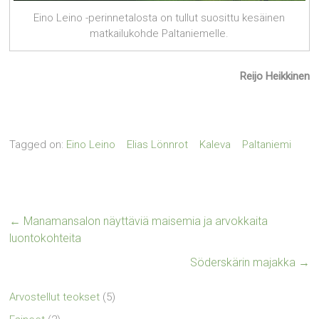
Eino Leino -perinnetalosta on tullut suosittu kesäinen
matkailukohde Paltaniemelle.
Reijo Heikkinen
Tagged on:
Eino Leino
Elias Lönnrot
Kaleva
Paltaniemi
←
Manamansalon näyttäviä maisemia ja arvokkaita
luontokohteita
Söderskärin majakka
→
Arvostellut teokset
(5)