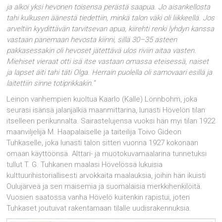
ja alkoi yksi hevonen toisensa perästä saapua. Jo aisankellosta
tahi kulkusen äänestä tiedettiin, minkä talon väki oli liikkeellä. Jos
arveltiin kyydittävän tarvitsevan apua, kiirehti renki lyhdyn kanssa
vastaan panemaan hevosta kiinni, sillä 30–35 asteen
pakkasessakin oli hevoset jätettävä ulos riviin aitaa vasten.
Miehiset vieraat otti isä itse vastaan omassa eteisessä, naiset
ja lapset äiti tahi täti Olga. Herrain puolella oli samovaari esillä ja
laitettiin sinne totiprikkakin.”
Leinon vanhempien kuoltua Kaarlo (Kalle) Lönnbohm, joka
seurasi isänsä jalanjälkiä maanmittarina, lunasti Hövelön tilan
itselleen perikunnalta. Sairastelujensa vuoksi hän myi tilan 1922
maanviljelijä M. Haapalaiselle ja taiteilija Toivo Gideon
Tuhkaselle, joka lunasti talon sitten vuonna 1927 kokonaan
omaan käyttöönsä. Alttari- ja muotokuvamaalarina tunnetuksi
tullut T. G. Tuhkanen maalasi Hövelössä lukuisia
kulttuurihistoriallisesti arvokkaita maalauksia, joihin hän ikuisti
Oulujärveä ja sen maisemia ja suomalaisia merkkihenkilöitä.
Vuosien saatossa vanha Hövelö kuitenkin rapistui, joten
Tuhkaset joutuivat rakentamaan tilalle uudisrakennuksia.