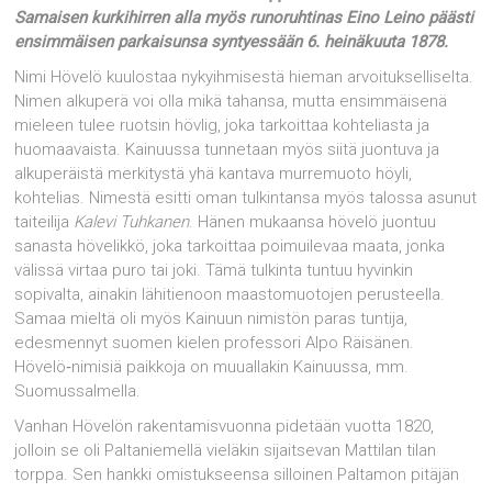
Samaisen kurkihirren alla myös runoruhtinas Eino Leino päästi
ensimmäisen parkaisunsa syntyessään 6. heinäkuuta 1878.
Nimi Hövelö kuulostaa nykyihmisestä hieman arvoitukselliselta.
Nimen alkuperä voi olla mikä tahansa, mutta ensimmäisenä
mieleen tulee ruotsin hövlig, joka tarkoittaa kohteliasta ja
huomaavaista. Kainuussa tunnetaan myös siitä juontuva ja
alkuperäistä merkitystä yhä kantava murremuoto höyli,
kohtelias. Nimestä esitti oman tulkintansa myös talossa asunut
taiteilija
Kalevi Tuhkanen
. Hänen mukaansa hövelö juontuu
sanasta hövelikkö, joka tarkoittaa poimuilevaa maata, jonka
välissä virtaa puro tai joki. Tämä tulkinta tuntuu hyvinkin
sopivalta, ainakin lähitienoon maastomuotojen perusteella.
Samaa mieltä oli myös Kainuun nimistön paras tuntija,
edesmennyt suomen kielen professori Alpo Räisänen.
Hövelö‑nimisiä paikkoja on muuallakin Kainuussa, mm.
Suomussalmella.
Vanhan Hövelön rakentamisvuonna pidetään vuotta 1820,
jolloin se oli Paltaniemellä vieläkin sijaitsevan Mattilan tilan
torppa. Sen hankki omistukseensa silloinen Paltamon pitäjän