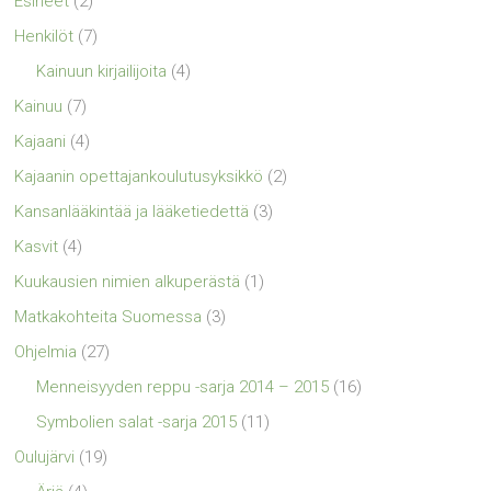
Esineet
(2)
Henkilöt
(7)
Kainuun kirjailijoita
(4)
Kainuu
(7)
Kajaani
(4)
Kajaanin opettajankoulutusyksikkö
(2)
Kansanlääkintää ja lääketiedettä
(3)
Kasvit
(4)
Kuukausien nimien alkuperästä
(1)
Matkakohteita Suomessa
(3)
Ohjelmia
(27)
Menneisyyden reppu -sarja 2014 – 2015
(16)
Symbolien salat -sarja 2015
(11)
Oulujärvi
(19)