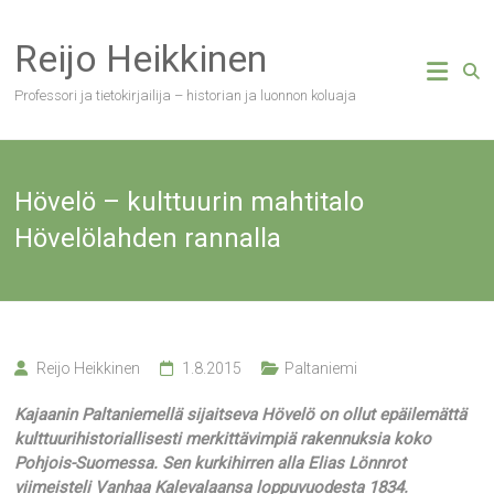
Skip
to
Reijo Heikkinen
content
Professori ja tietokirjailija – historian ja luonnon koluaja
Hövelö – kulttuurin mahtitalo
Hövelölahden rannalla
Reijo Heikkinen
1.8.2015
Paltaniemi
Kajaanin Paltaniemellä sijaitseva Hövelö on ollut epäilemättä
kulttuurihistoriallisesti merkittävimpiä rakennuksia koko
Pohjois-Suomessa. Sen kurkihirren alla Elias Lönnrot
viimeisteli Vanhaa Kalevalaansa loppuvuodesta 1834.