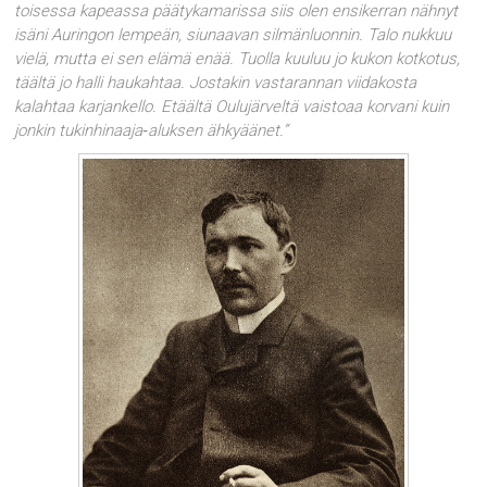
toisessa kapeassa päätykamarissa siis olen ensikerran nähnyt
isäni Auringon lempeän, siunaavan silmänluonnin. Talo nukkuu
vielä, mutta ei sen elämä enää. Tuolla kuuluu jo kukon kotkotus,
täältä jo halli haukahtaa. Jostakin vastarannan viidakosta
kalahtaa karjankello. Etäältä Oulujärveltä vaistoaa korvani kuin
jonkin tukinhinaaja‑aluksen ähkyäänet.”