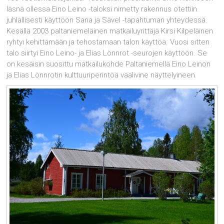
läsnä ollessa Eino Leino -taloksi nimetty rakennus otettiin
juhlallisesti käyttöön Sana ja Sävel -tapahtuman yhteydessä.
Kesällä 2003 paltaniemeläinen matkailuyrittäjä Kirsi Kilpeläinen
ryhtyi kehittämään ja tehostamaan talon käyttöä. Vuosi sitten
talo siirtyi Eino Leino- ja Elias Lönnrot -seurojen käyttöön. Se
on kesäisin suosittu matkailukohde Paltaniemellä Eino Leinon
ja Elias Lönnrotin kulttuuriperintöä vaalivine näyttelyineen.