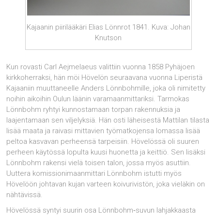
Kajaanin piirilääkäri Elias Lönnrot 1841. Kuva: Johan
Knutson
Kun rovasti Carl Aejmelaeus valittiin vuonna 1858 Pyhäjoen
kirkkoherraksi, hän möi Hövelön seuraavana vuonna Liperistä
Kajaaniin muuttaneelle Anders Lönnbohmille, joka oli nimitetty
noihin aikoihin Oulun läänin varamaanmittariksi. Tarmokas
Lönnbohm ryhtyi kunnostamaan torpan rakennuksia ja
laajentamaan sen viljelyksiä. Hän osti läheisestä Mattilan tilasta
lisää maata ja raivasi mittavien työmatkojensa lomassa lisää
peltoa kasvavan perheensä tarpeisiin. Hövelössä oli suuren
perheen käytössä lopulta kuusi huonetta ja keittiö. Sen lisäksi
Lönnbohm rakensi vielä toisen talon, jossa myös asuttiin.
Uuttera komissionimaanmittari Lönnbohm istutti myös
Hövelöön johtavan kujan varteen koivurivistön, joka vieläkin on
nähtävissä.
Hövelössä syntyi suurin osa Lönnbohm‑suvun lahjakkaasta