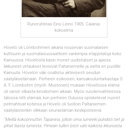
Runoruhtinas Eino Leino 1905. Caiania-
kokoelma
Hövelö oli Lönnbohmien aikana nousevan suomalaisen
kulttuurin ja suomalaisuusaatteen vankimpia etappitaloja koko
Kainuussa. Hövelöstä käsin monet uudistukset ja ajassa
liikkuneet virtaukset levisivät Paltaniemelle ja sieltä eri puolille
Kainuuta. Hövelön väki osallistui aktiivisesti seudun
säätyläiselämään. Perheen esikoisen, kansakouluntarkastaja O.
A. F. Lönnbohm (myöh. Mustonen) mukaan Hövelössä elämä
oli varsin vilkasta kesälomien aikaan. Myös vuodenvaihteessa
talossa riitti elämää, kun perheen Oulussa opiskelevat nuoret
pelmahtivat kotiinsa ja Hövelö oli tuolloin Paltaniemen
säätyläistenkin vilkkaan seuraelämän keskipisteenä:
”Meillä kokoonnuttiin Tapanina, jolloin oma lumireki puhdisti tiet ja
pihat liiasta lumesta. Pimeän tullen loisti valo kaikista ikkunoista