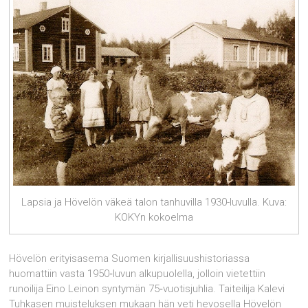
Lapsia ja Hövelön väkeä talon tanhuvilla 1930-luvulla. Kuva:
KOKYn kokoelma
Hövelön erityisasema Suomen kirjallisuushistoriassa
huomattiin vasta 1950‑luvun alkupuolella, jolloin vietettiin
runoilija Eino Leinon syntymän 75‑vuotisjuhlia. Taiteilija Kalevi
Tuhkasen muisteluksen mukaan hän veti hevosella Hövelön