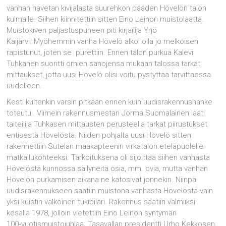
vanhan navetan kivijalasta suurehkon paaden Hövelön talon
kulmalle. Siihen kiinnitettiin sitten Eino Leinon muistolaatta.
Muistokiven paljastuspuheen piti kirjailija Yrjö
Kaijärvi. Myöhemmin vanha Hövelö alkoi olla jo melkoisen
rapistunut, joten se purettiin. Ennen talon purkua Kalevi
Tuhkanen suoritti omien sanojensa mukaan talossa tarkat
mittaukset, jotta uusi Hövelö olisi voitu pystyttää tarvittaessa
uudelleen.
Kesti kuitenkin varsin pitkään ennen kuin uudisrakennushanke
toteutui. Viimein rakennusmestari Jorma Suomalainen laati
taiteilija Tuhkasen mittausten perusteella tarkat piirustukset
entisestä Hövelöstä. Niiden pohjalta uusi Hövelö sitten
rakennettiin Sutelan maakapteenin virkatalon eteläpuolelle
matkailukohteeksi. Tarkoituksena oli sijoittaa siihen vanhasta
Hövelöstä kunnossa säilyneitä osia, mm. ovia, mutta vanhan
Hövelön purkamisen aikana ne katosivat jonnekin. Niinpä
uudisrakennukseen saatiin muistona vanhasta Hövelöstä vain
yksi kuistin valkoinen tukipilari. Rakennus saatiin valmiiksi
kesällä 1978, jolloin vietettiin Eino Leinon syntymän
100‑vuotismuistojuhlaa. Tasavallan presidentti Urho Kekkosen