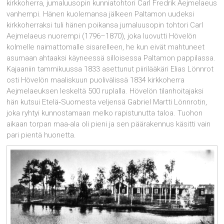
kirkkoherra, jumaluusopin kunniatohtori Carl Fredrik Aejmelaeus
vanhempi. Hänen kuolemansa jälkeen Paltamon uudeksi
kirkkoherraksi tuli hänen poikansa jumaluusopin tohtori Carl
Aejmelaeus nuorempi (1796–1870), joka luovutti Hövelön
kolmelle naimattomalle sisarelleen, he kun eivät mahtuneet
asumaan ahtaaksi käyneessä silloisessa Paltamon pappilassa.
Kajaaniin tammikuussa 1833 asettunut piirilääkäri Elias Lönnrot
osti Hövelön maaliskuun puolivälissä 1834 kirkkoherra
Aejmelaeuksen leskeltä 500 ruplalla. Hövelön tilanhoitajaksi
hän kutsui Etelä‑Suomesta veljensä Gabriel Martti Lönnrotin,
joka ryhtyi kunnostamaan melko rapistunutta taloa. Tuohon
aikaan torpan maa-ala oli pieni ja sen päärakennus käsitti vain
pari pientä huonetta.