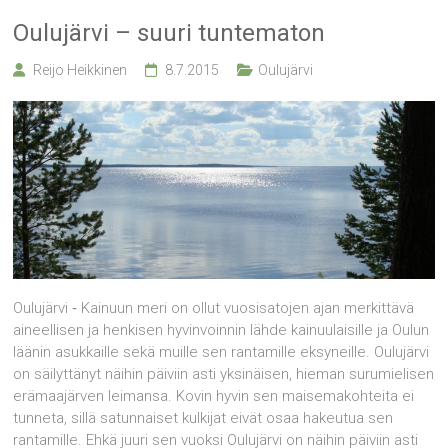
Oulujärvi – suuri tuntematon
Reijo Heikkinen
8.7.2015
Oulujärvi
Oulujärvi ‑ Kainuun meri on ollut vuosisatojen ajan merkittävä
aineellisen ja henkisen hyvinvoinnin lähde kainuulaisille ja Oulun
läänin asukkaille sekä muille sen rantamille eksyneille. Oulujärvi
on säilyttänyt näihin päiviin asti yksinäisen, hieman surumielisen
erämaajärven leimansa. Kovin hyvin sen maisemakohteita ei
tunneta, sillä satunnaiset kulkijat eivät osaa hakeutua sen
rantamille. Ehkä juuri sen vuoksi Oulujärvi on näihin päiviin asti