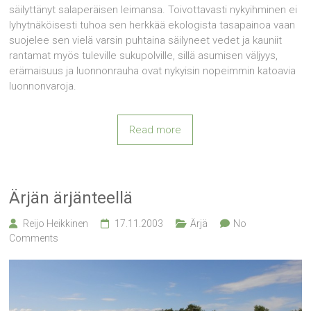
säilyttänyt salaperäisen leimansa. Toivottavasti nykyihminen ei
lyhytnäköi­sesti tuhoa sen herkkää ekologista tasapainoa vaan
suojelee sen vielä varsin puhtaina säilyneet vedet ja kauniit
rantamat myös tuleville sukupolville, sillä asumisen väljyys,
erämaisuus ja luonnonrauha ovat nykyisin nopeimmin katoavia
luonnonvaroja.
Read more
Ärjän ärjänteellä
Reijo Heikkinen
17.11.2003
Ärjä
No
Comments