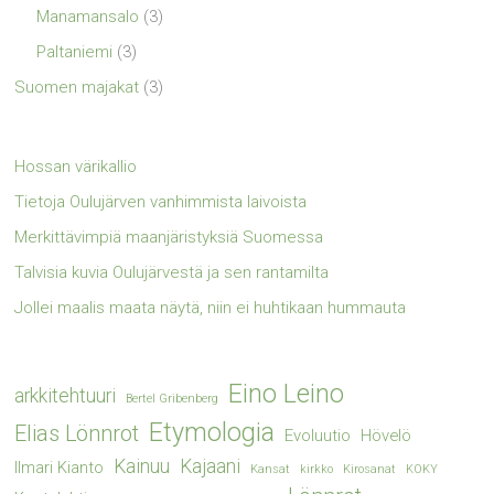
Manamansalo
(3)
Paltaniemi
(3)
Suomen majakat
(3)
Hossan värikallio
Tietoja Oulujärven vanhimmista laivoista
Merkittävimpiä maanjäristyksiä Suomessa
Talvisia kuvia Oulujärvestä ja sen rantamilta
Jollei maalis maata näytä, niin ei huhtikaan hummauta
Eino Leino
arkkitehtuuri
Bertel Gribenberg
Etymologia
Elias Lönnrot
Evoluutio
Hövelö
Kainuu
Kajaani
Ilmari Kianto
Kansat
kirkko
Kirosanat
KOKY