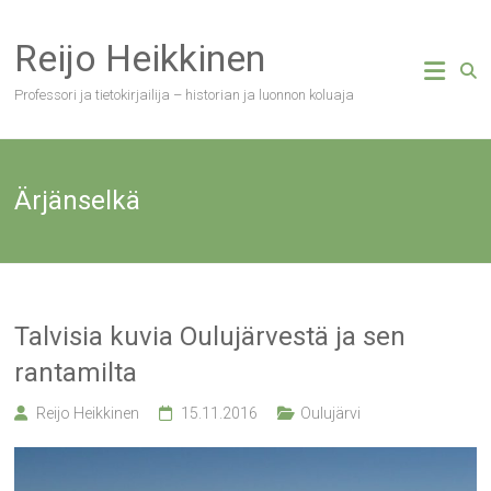
Skip
to
Reijo Heikkinen
content
Professori ja tietokirjailija – historian ja luonnon koluaja
Ärjänselkä
Talvisia kuvia Oulujärvestä ja sen
rantamilta
Reijo Heikkinen
15.11.2016
Oulujärvi