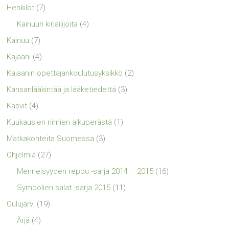
Henkilöt
(7)
Kainuun kirjailijoita
(4)
Kainuu
(7)
Kajaani
(4)
Kajaanin opettajankoulutusyksikkö
(2)
Kansanlääkintää ja lääketiedettä
(3)
Kasvit
(4)
Kuukausien nimien alkuperästä
(1)
Matkakohteita Suomessa
(3)
Ohjelmia
(27)
Menneisyyden reppu -sarja 2014 – 2015
(16)
Symbolien salat -sarja 2015
(11)
Oulujärvi
(19)
Ärjä
(4)