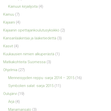
Kainuun kirjailijoita
(4)
Kainuu
(7)
Kajaani
(4)
Kajaanin opettajankoulutusyksikkö
(2)
Kansanlääkintää ja lääketiedettä
(3)
Kasvit
(4)
Kuukausien nimien alkuperästä
(1)
Matkakohteita Suomessa
(3)
Ohjelmia
(27)
Menneisyyden reppu -sarja 2014 – 2015
(16)
Symbolien salat -sarja 2015
(11)
Oulujärvi
(19)
Ärjä
(4)
Manamansalo
(3)