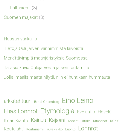
Paltaniemi
(3)
Suomen majakat
(3)
Hossan värikallio
Tietoja Oulujärven vanhimmista laivoista
Merkittävimpiä maanjäristyksiä Suomessa
Talvisia kuvia Oulujärvestä ja sen rantamilta
Jollei maalis maata näytä, niin ei huhtikaan hummauta
Eino Leino
arkkitehtuuri
Bertel Gribenberg
Etymologia
Elias Lönnrot
Evoluutio
Hövelö
Kainuu
Kajaani
Ilmari Kianto
Kansat
kirkko
Kirosanat
KOKY
Lönnrot
Koutalahti
Koutaniemi
kuvakirkko
Luonto