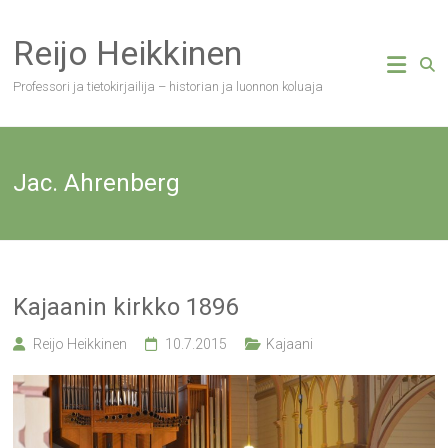
Skip
to
Reijo Heikkinen
content
Professori ja tietokirjailija – historian ja luonnon koluaja
Jac. Ahrenberg
Kajaanin kirkko 1896
Reijo Heikkinen
10.7.2015
Kajaani