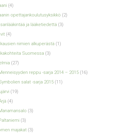
aani
(4)
aanin opettajankoulutusyksikkö
(2)
sanlääkintää ja lääketiedettä
(3)
vit
(4)
kausien nimien alkuperästä
(1)
kakohteita Suomessa
(3)
elmia
(27)
Menneisyyden reppu -sarja 2014 – 2015
(16)
Symbolien salat -sarja 2015
(11)
ujärvi
(19)
Ärjä
(4)
Manamansalo
(3)
Paltaniemi
(3)
omen majakat
(3)