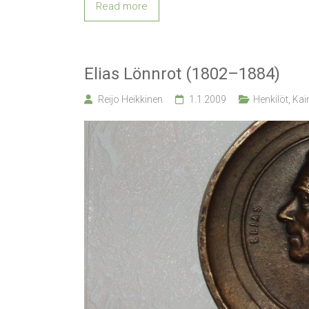
Read more
Elias Lönnrot (1802–1884)
Reijo Heikkinen
1.1.2009
Henkilöt
,
Kain