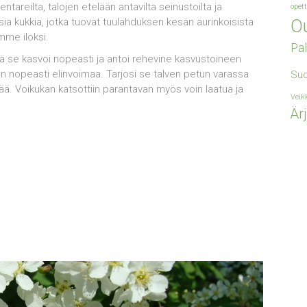
ntareilta, talojen etelään antavilta seinustoilta ja
opet
aisia kukkia, jotka tuovat tuulahduksen kesän aurinkoisista
Ou
mme iloksi.
Pal
illä se kasvoi nopeasti ja antoi rehevine kasvustoineen
ekin nopeasti elinvoimaa. Tarjosi se talven petun varassa
Su
lisää. Voikukan katsottiin parantavan myös voin laatua ja
Veik
Är