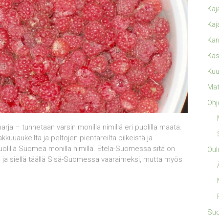
Kaj
Kaj
Kan
Kas
Kuu
Mat
Ohj
 – tunnetaan varsin monilla nimillä eri puolilla maata.
uuaukeilta ja peltojen pientareilta piikeistä ja
uolilla Suomea monilla nimillä. Etelä-Suomessa sitä on
Oul
si ja siellä täällä Sisä-Suomessa vaaraimeksi, mutta myös
Su