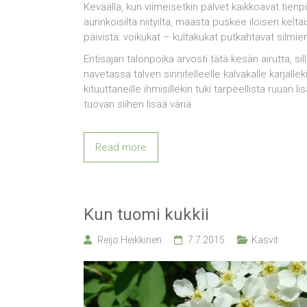
Keväällä, kun viimeisetkin pälvet kaikkoavat tienpie
aurinkoisilta niityiltä, maasta puskee iloisen kelt
päivistä: voikukat – kultakukat putkahtavat silmie
Entisajan talonpoika arvosti tätä kesän airutta, s
navetassa talven sinnitelleelle kalvakalle karjall
kituuttaneille ihmisillekin tuki tarpeellista ruuan 
tuovan siihen lisää väriä.
Read more
Kun tuomi kukkii
Reijo Heikkinen
7.7.2015
Kasvit