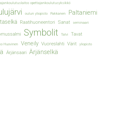
tajankoulutuslaitos opettajankoulutusyksikkö
lujärvi
Paltaniemi
oulun yliopisto
Pakkanen
taselkä
Raatihuoneentori
Sanat
seminaari
Symbolit
omussalmi
Tavat
Talvi
Veneily
Vuoreslahti
Värit
ko Huovinen
yliopisto
jä
Ärjänselkä
Ärjänsaari