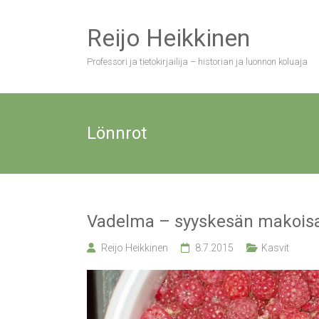
Skip
to
Reijo Heikkinen
content
Professori ja tietokirjailija – historian ja luonnon koluaja
Lönnrot
Vadelma – syyskesän makois
Reijo Heikkinen
8.7.2015
Kasvit