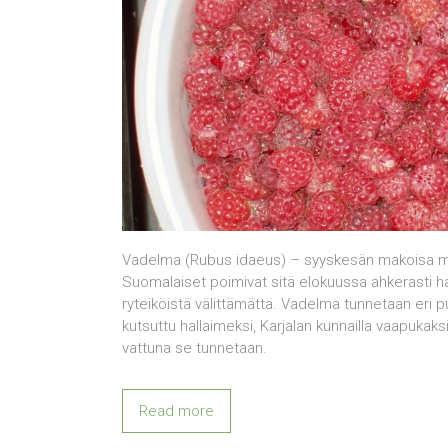
Vadelma (Rubus idaeus) – syyskesän makoisa marja
Suomalaiset poimivat sitä elokuussa ahkerasti hakk
ryteiköistä välittämättä. Vadelma tunnetaan eri p
kutsuttu hallaimeksi, Karjalan kunnailla vaapukak
vattuna se tunnetaan.
Read more