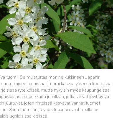
iva tuomi. Se muistuttaa monine kukkineen Japanin
n suomalainen tunnistaa. Tuomi kasvaa yleensä kosteissa
arjoisissa ryteiköissä, mutta nykyisin myös kaupungeissa
aikkaansa suonikkailla juurillaan, jotka voivat levittäytyä
in juurtuvat, joten rinteissä kasvavat vanhat tuomet
. Sana tuomi on jo vuosituhansia vanha, sillä se
is-ugrilaisissa kielissä.