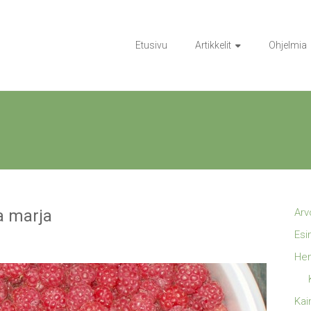
Etusivu
Artikkelit
Ohjelmia
a marja
Arv
Esi
Hen
Kai