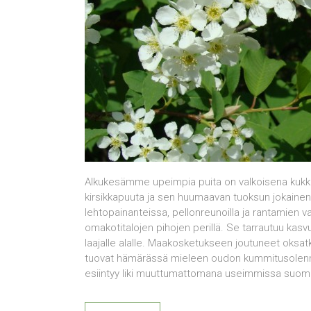
Alkukesämme upeimpia puita on valkoisena kukk
kirsikkapuuta ja sen huumaavan tuoksun jokaine
lehtopainanteissa, pellonreunoilla ja rantamien v
omakotitalojen pihojen perillä. Se tarrautuu kasvup
laajalle alalle. Maakosketukseen joutuneet oksatk
tuovat hämärässä mieleen oudon kummitusolennon
esiintyy liki muuttumattomana useimmissa suomala