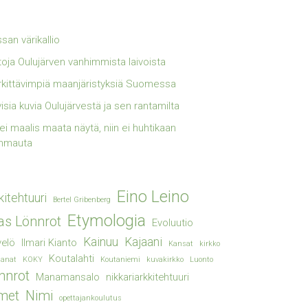
san värikallio
toja Oulujärven vanhimmista laivoista
kittävimpiä maanjäristyksiä Suomessa
visia kuvia Oulujärvestä ja sen rantamilta
lei maalis maata näytä, niin ei huhtikaan
mmauta
Eino Leino
kitehtuuri
Bertel Gribenberg
Etymologia
ias Lönnrot
Evoluutio
Kainuu
Kajaani
elö
Ilmari Kianto
Kansat
kirkko
Koutalahti
sanat
KOKY
Koutaniemi
kuvakirkko
Luonto
nnrot
Manamansalo
nikkariarkkitehtuuri
met
Nimi
opettajankoulutus