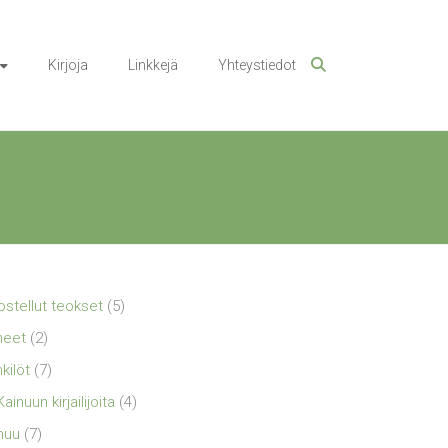
Kirjoja
Linkkejä
Yhteystiedot
ostellut teokset
(5)
neet
(2)
kilöt
(7)
Kainuun kirjailijoita
(4)
nuu
(7)