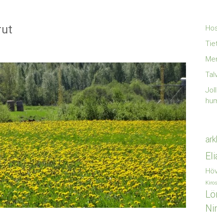
rut
Hos
Tie
Mer
Tal
Jol
hu
ark
El
Höv
Kiro
Lö
Ni