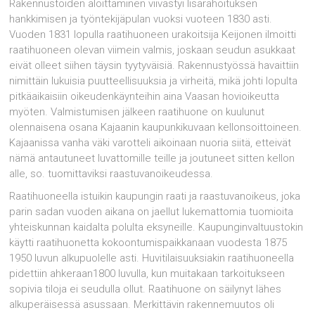
Rakennustöiden aloittaminen viivästyi lisärahoituksen
hankkimisen ja työntekijäpulan vuoksi vuoteen 1830 asti.
Vuoden 1831 lopulla raatihuoneen urakoitsija Keijonen ilmoitti
raatihuoneen olevan viimein valmis, joskaan seudun asukkaat
eivät olleet siihen täysin tyytyväisiä. Rakennustyössä havaittiin
nimittäin lukuisia puutteellisuuksia ja virheitä, mikä johti lopulta
pitkäaikaisiin oikeudenkäynteihin aina Vaasan hovioikeutta
myöten. Valmistumisen jälkeen raatihuone on kuulunut
olennaisena osana Kajaanin kaupunkikuvaan kellonsoittoineen.
Kajaanissa vanha väki varotteli aikoinaan nuoria siitä, etteivät
nämä antautuneet luvattomille teille ja joutuneet sitten kellon
alle, so. tuomittaviksi raastuvanoikeudessa.
Raatihuoneella istuikin kaupungin raati ja raastuvanoikeus, joka
parin sadan vuoden aikana on jaellut lukemattomia tuomioita
yhteiskunnan kaidalta polulta eksyneille. Kaupunginvaltuustokin
käytti raatihuonetta kokoontumispaikkanaan vuodesta 1875
1950 luvun alkupuolelle asti. Huvitilaisuuksiakin raatihuoneella
pidettiin ahkeraan1800 luvulla, kun muitakaan tarkoitukseen
sopivia tiloja ei seudulla ollut. Raatihuone on säilynyt lähes
alkuperäisessä asussaan. Merkittävin rakennemuutos oli