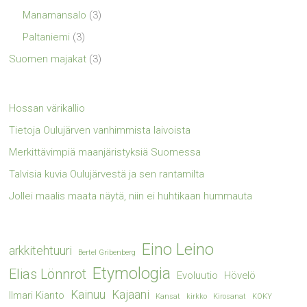
Manamansalo
(3)
Paltaniemi
(3)
Suomen majakat
(3)
Hossan värikallio
Tietoja Oulujärven vanhimmista laivoista
Merkittävimpiä maanjäristyksiä Suomessa
Talvisia kuvia Oulujärvestä ja sen rantamilta
Jollei maalis maata näytä, niin ei huhtikaan hummauta
Eino Leino
arkkitehtuuri
Bertel Gribenberg
Etymologia
Elias Lönnrot
Evoluutio
Hövelö
Kainuu
Kajaani
Ilmari Kianto
Kansat
kirkko
Kirosanat
KOKY