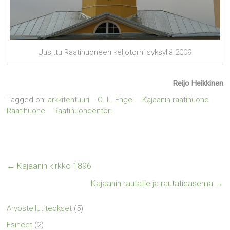
Uusittu Raatihuoneen kellotorni syksyllä 2009
Reijo Heikkinen
Tagged on:
arkkitehtuuri
C. L. Engel
Kajaanin raatihuone
Raatihuone
Raatihuoneentori
←
Kajaanin kirkko 1896
Kajaanin rautatie ja rautatieasema
→
Arvostellut teokset
(5)
Esineet
(2)