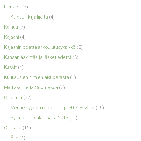
Henkilöt
(7)
Kainuun kirjailijoita
(4)
Kainuu
(7)
Kajaani
(4)
Kajaanin opettajankoulutusyksikkö
(2)
Kansanlääkintää ja lääketiedettä
(3)
Kasvit
(4)
Kuukausien nimien alkuperästä
(1)
Matkakohteita Suomessa
(3)
Ohjelmia
(27)
Menneisyyden reppu -sarja 2014 – 2015
(16)
Symbolien salat -sarja 2015
(11)
Oulujärvi
(19)
Ärjä
(4)