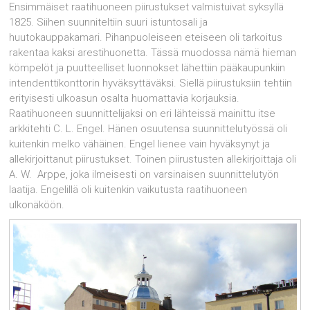
Ensimmäiset raatihuoneen piirustukset valmistuivat syksyllä
1825. Siihen suunniteltiin suuri istuntosali ja
huutokauppakamari. Pihanpuoleiseen eteiseen oli tarkoitus
rakentaa kaksi arestihuonetta. Tässä muodossa nämä hieman
kömpelöt ja puutteelliset luonnokset lähettiin pääkaupunkiin
intendenttikonttorin hyväksyttäväksi. Siellä piirustuksiin tehtiin
erityisesti ulkoasun osalta huomattavia korjauksia.
Raatihuoneen suunnittelijaksi on eri lähteissä mainittu itse
arkkitehti C. L. Engel. Hänen osuutensa suunnittelutyössä oli
kuitenkin melko vähäinen. Engel lienee vain hyväksynyt ja
allekirjoittanut piirustukset. Toinen piirustusten allekirjoittaja oli
A. W. Arppe, joka ilmeisesti on varsinaisen suunnittelutyön
laatija. Engelillä oli kuitenkin vaikutusta raatihuoneen
ulkonäköön.