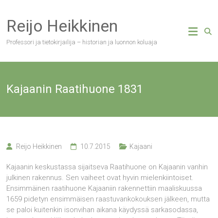
Skip
to
Reijo Heikkinen
content
Professori ja tietokirjailija – historian ja luonnon koluaja
Kajaanin Raatihuone 1831
Reijo Heikkinen
10.7.2015
Kajaani
Kajaanin keskustassa sijaitseva Raatihuone on Kajaanin vanhin
julkinen rakennus. Sen vaiheet ovat hyvin mielenkiintoiset.
Ensimmäinen raatihuone Kajaaniin rakennettiin maaliskuussa
1659 pidetyn ensimmäisen raastuvankokouksen jälkeen, mutta
se paloi kuitenkin isonvihan aikana käydyssä sarkasodassa,