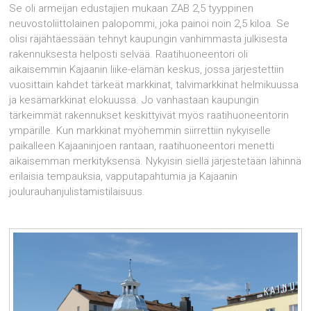
Se oli armeijan edustajien mukaan ZAB 2,5 tyyppinen
neuvostoliittolainen palopommi, joka painoi noin 2,5 kiloa. Se
olisi räjähtäessään tehnyt kaupungin vanhimmasta julkisesta
rakennuksesta helposti selvää. Raatihuoneentori oli
aikaisemmin Kajaanin liike-elämän keskus, jossa järjestettiin
vuosittain kahdet tärkeät markkinat, talvimarkkinat helmikuussa
ja kesämarkkinat elokuussa. Jo vanhastaan kaupungin
tärkeimmät rakennukset keskittyivät myös raatihuoneentorin
ympärille. Kun markkinat myöhemmin siirrettiin nykyiselle
paikalleen Kajaaninjoen rantaan, raatihuoneentori menetti
aikaisemman merkityksensä. Nykyisin siellä järjestetään lähinnä
erilaisia tempauksia, vapputapahtumia ja Kajaanin
joulurauhanjulistamistilaisuus.