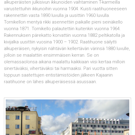
alkuperäisten julkisivun ikkunoiden vaihtaminen T-karmeilla
varustettuihin ikkunoihin vuonna 1904. Kuisti raatihuoneeseen
rakennettiin vasta 1890 luvulla ja uusittiin 1960 luvulla.
Tornikellon mentyä rikki asennettiin paikalle pieni seinäkello
vuonna 1871. Tornikello palautettiin kuitenkin vuonna 1964.
Rakennuksen pärekatto korvattiin vuonna 1882 peltikatolla ja
kivijalka uusittiin vuosina 1900 – 1902. Raatihuone säilytti
alkuperäisen, nykyisin nähtävän kellertävän värinsä 1880 luvulle,
jolloin se maalattiin ensimmäisen kerran. Se on
olemassaolonsa aikana maalattu kaikkiaan viisi kertaa milloin
sinertäväksi, vihertäväksi tai harmaaksi. Pari vuotta sitten
loppuun saatettujen entistämistöiden jälkeen Kajaanin
raatihuone on lähes alkuperäisessä asussaan.