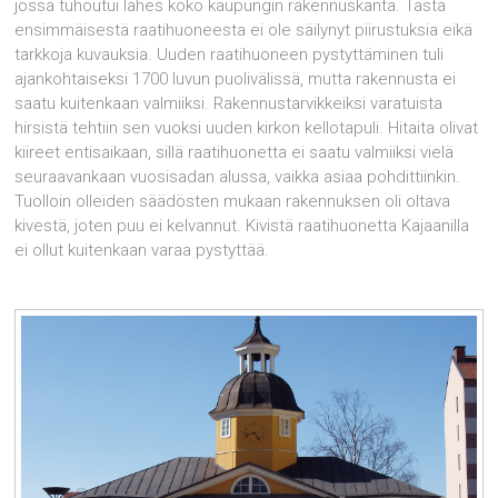
jossa tuhoutui lähes koko kaupungin rakennuskanta. Tästä
ensimmäisestä raatihuoneesta ei ole säilynyt piirustuksia eikä
tarkkoja kuvauksia. Uuden raatihuoneen pystyttäminen tuli
ajankohtaiseksi 1700 luvun puolivälissä, mutta rakennusta ei
saatu kuitenkaan valmiiksi. Rakennustarvikkeiksi varatuista
hirsistä tehtiin sen vuoksi uuden kirkon kellotapuli. Hitaita olivat
kiireet entisaikaan, sillä raatihuonetta ei saatu valmiiksi vielä
seuraavankaan vuosisadan alussa, vaikka asiaa pohdittiinkin.
Tuolloin olleiden säädösten mukaan rakennuksen oli oltava
kivestä, joten puu ei kelvannut. Kivistä raatihuonetta Kajaanilla
ei ollut kuitenkaan varaa pystyttää.