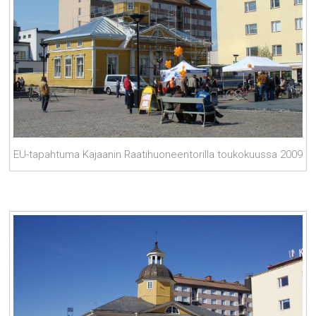
EU-tapahtuma Kajaanin Raatihuoneentorilla toukokuussa 2009