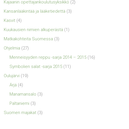
Kajaanin opettajankoulutusyksikkö
(2)
Kansanlääkintää ja lääketiedettä
(3)
Kasvit
(4)
Kuukausien nimien alkuperästä
(1)
Matkakohteita Suomessa
(3)
Ohjelmia
(27)
Menneisyyden reppu -sarja 2014 – 2015
(16)
Symbolien salat -sarja 2015
(11)
Oulujärvi
(19)
Ärjä
(4)
Manamansalo
(3)
Paltaniemi
(3)
Suomen majakat
(3)