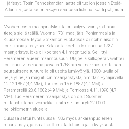
järissyt. Tosin Fennoskandian laatta oli tuollon jossain Etelä-
Atlantilla, josta se on aikojen saatossa liukunut kohti pohjoista.
Myöhemmistä maanjäristyksistä on säilynyt vain yksittäisiä
tietoja siellä täällä. Vuonna 1731 maa järisi Pohjanmaalla ja
Kuusamossa. Myös Sotkamon Vuokatissa oli noihin aikoihin
jonkinlaisia järistyksiä. Kalajoella koettiin lokakuussa 1737
maanjäristys, joka oli kooltaan 4,1 magnitudia. Se liittyi
Perämeren alueen maannousuun. Utsjoella kallioperä vavahteli
joulukuun viimeisenä päivänä 1758 niin voimakkaasti, että sen
seurauksena tuntureilla oli useita lumivyöryjä. 1800-luvulla oli
neljä yli neljän magnitudin maanjäristystä, nimittäin Pyhäjärvellä
12.12.1857 (4,4 MM), Torniossa 15.6.1882 (4,4 MM) ja
Perämerellä 23.6.1882 (4,9 MM) ja Torniossa 4.11.1898 (4,7
MM). Tuo Perämeren maanjäristys on ollut Suomen
mittaushistorian voimakkain, sillä se tuntui yli 220 000
neliökilometrin alueella.
Oulussa sattui huhtikuussa 1902 myös ankaranpuoleinen
maanjäristys, jonka aiheuttamis­ta tuhoista ja järkytyksestä