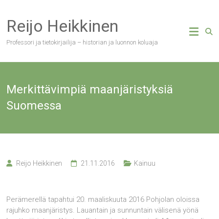
Skip
to
Reijo Heikkinen
content
Professori ja tietokirjailija – historian ja luonnon koluaja
Merkittävimpiä maanjäristyksiä
Suomessa
Reijo Heikkinen
21.11.2016
Kainuu
Perämerellä tapahtui 20. maaliskuuta 2016 Pohjolan oloissa
rajuhko maanjäristys. Lauantain ja sunnuntain välisenä yönä