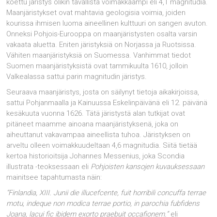
koettu järistys olikin tavallista voimakkaampi eli 4,1 magnitudia.
Maanjäristykset ovat mahtavia geologisia voimia, joiden
kourissa ihmisen luoma aineellinen kulttuuri on sangen avuton.
Onneksi Pohjois-Eurooppa on maanjäristysten osalta varsin
vakaata aluetta. Eniten järistyksiä on Norjassa ja Ruotsissa.
Vähiten maanjäristyksiä on Suomessa. Vanhimmat tiedot
Suomen maanjäristyksistä ovat tammikuulta 1610, jolloin
Valkealassa sattui parin magnitudin järistys.
Seuraava maanjäristys, josta on säilynyt tietoja aikakirjoissa,
sattui Pohjanmaalla ja Kainuussa Eskelinpäivänä eli 12. päivänä
kesäkuuta vuonna 1626. Tätä järistystä alan tutkijat ovat
pitäneet maamme ainoana maanjäristyksenä, joka on
aiheuttanut vakavampaa aineellista tuhoa. Järistyksen on
arveltu olleen voimakkuudeltaan 4,6 magnitudia. Siitä tietää
kertoa historioitsija Johannes Messenius, joka Scondia
illustrata -teoksessaan eli
Pohjoisten kansojen kuvauksessaan
mainitsee tapahtumasta näin:
“Finlandia, XIII. Junii die illucefcente, fuit horribili concuffa terrae
motu, indeque non modica terrae portio, in parochia fubfidens
Joana, lacui fic ibidem exorto praebuit occafionem.”
eli