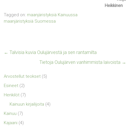
Heikkinen
Tagged on:
maanjäristyksiä Kainuussa
maanjäristyksiä Suomessa
←
Talvisia kuvia Oulujärvestä ja sen rantamilta
Tietoja Oulujärven vanhimmista laivoista
→
Arvostellut teokset
(5)
Esineet
(2)
Henkilöt
(7)
Kainuun kirjailijoita
(4)
Kainuu
(7)
Kajaani
(4)