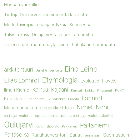
Hossan värikallio
Tietoja Oulujärven vanhimmista laivoista
Merkittävimpiä maanjäristyksiä Suomessa
Talvisia kuvia Oulujärvestä ja sen rantamilta
Jollei maalis maata näytä, niin ei huhtikaan hummauta
Eino Leino
arkkitehtuuri
Bertel Gribenberg
Etymologia
Elias Lönnrot
Evoluutio
Hövelö
Kainuu
Kajaani
Ilmari Kianto
Kansat
kirkko
Kirosanat
KOKY
Lönnrot
Koutalahti
Koutaniemi
kuvakirkko
Luonto
Nimet
Nimi
Manamansalo
nikkariarkkitehtuuri
opettajankoulutus
opettajankoulutuslaitos opettajankoulutusyksikkö
Oulujärvi
Paltaniemi
oulun yliopisto
Pakkanen
Paltaselkä
Raatihuoneentori
Sanat
Suomussalmi
seminaari