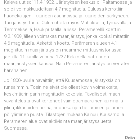
Kaleva uutisoi 11.4.1902. Järistyksen keskus oli Paltamossa ja
se oli voimakkuudeltaan 4,7 magnitudia. Oulussa kerrottiin
huonekalujen liikkuneen asunnoissa ja ikkunoiden särkyneen.
Tuo järistys tuntui Oulun ohella myös Muhoksella, Tyrnävällä ja
Tem­meksellä, Haukiputaalla ja Iissä. Perämerellä koettiin
9.3.1909 jälleen voimakas maanjäristys, jonka kooksi mitattiin
4,6 magnitudia. Äskettäin koettu Perämeren alueen 4,1
magnitudin maanjäristys on maamme mittaushistoriassa
jaetulla 11. sijalla vuonna 1737 Kalajoella sattuneen
maanjäristyksen kanssa. Näin Perämeren järistys on verraten
harvinainen.
Jo 1800-luvulla havaittiin, että Kuusamossa järistyksiä on
runsaimmin. Tosin ne eivät ole olleet kovin voimakkaita,
keskimäärin parin magnitudin kokoisia. Tavallisesti maan
vavahtelusta ovat kertoneet vain epä­määräinen kumina ja
jylinä, ikkunoiden helinä, huonekalujen heiluminen ja lumen
pöllyäminen puista. Tilastojen mukaan Kainuu, Kuusamo ja
Perämeren alue ovat aktiivisinta maanjäristysaluetta
Suomessa.
Reijo