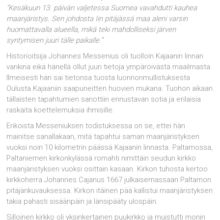
“Kesäkuun 13. päivän valjetessa Suomea vavahdutti kauhea
maanjäristys. Sen johdosta Iin pitäjässä maa aleni varsin
huomattavalla alueella, mikä teki mahdolliseksi järven
syntymisen juuri tälle paikalle.”
Historioitsija Johannes Messenius oli tuolloin Kajaanin linnan
vankina eikä hänellä ollut juuri tietoja ympäröivästä maailmasta.
Ilmeisesti hän sai tietonsa tuosta luonnonmullistuksesta
Oulusta Kajaaniin saapuneitten huovien mukana. Tuohon aikaan
tällaisten tapahtumien sanottiin ennustavan sotia ja erilaisia
raskaita koettele­muksia ihmisille.
Erikoista Messeniuksen todistuksessa on se, ettei hän
mainitse sanallakaan, mitä tapahtui saman maanjä­ristyksen
vuoksi noin 10 kilometrin päässä Kajaanin linnasta. Paltamossa,
Paltaniemen kirkonkylässä romahti nimittäin seudun kirkko
maanjäristyksen vuoksi osittain kasaan. Kirkon tuhosta kertoo
kirkkoherra Johannes Cajanus 1667 julkaisemassaan Paltamon
pitäjänkuvauksessa. Kirkon itäinen pää kallistui maanjäristyksen
takia pahasti sisäänpäin ja länsipääty ulospäin.
Silloinen kirkko oli yksinkertainen puukirkko ja muistutti monin