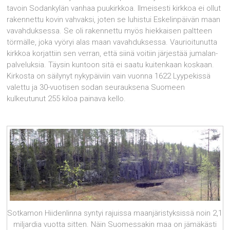
tavoin Sodankylän vanhaa puukirkkoa. Ilmeisesti kirkkoa ei ollut
rakennettu kovin vahvaksi, joten se luhistui Eskelinpäivän maan
vavahduksessa. Se oli rakennettu myös hiekkai­sen paltteen
törmälle, joka vyöryi alas maan vavahduksessa. Vaurioitunutta
kirkkoa korjattiin sen verran, että siinä voitiin järjestää jumalan­
palveluksia. Täysin kuntoon sitä ei saatu kuitenkaan koskaan.
Kirkosta on säilynyt nykypäiviin vain vuonna 1622 Lyypekissä
valettu ja 30-vuotisen sodan seurauksena Suomeen
kulkeutunut 255 kiloa painava kello.
Sotkamon Hiidenlinna syntyi rajuissa maanjäristyksissä noin 2,1
miljardia vuotta sitten. Näin Suomessakin maa on jämäkästi