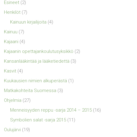
Esineet
(2)
Henkilöt
(7)
Kainuun kirjailijoita
(4)
Kainuu
(7)
Kajaani
(4)
Kajaanin opettajankoulutusyksikkö
(2)
Kansanlääkintää ja lääketiedettä
(3)
Kasvit
(4)
Kuukausien nimien alkuperästä
(1)
Matkakohteita Suomessa
(3)
Ohjelmia
(27)
Menneisyyden reppu -sarja 2014 – 2015
(16)
Symbolien salat -sarja 2015
(11)
Oulujärvi
(19)