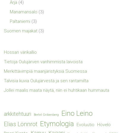
Ärjä
(4)
Manamansalo
(3)
Paltaniemi
(3)
Suomen majakat
(3)
Hossan värikallio
Tietoja Oulujärven vanhimmista laivoista
Merkittävimpiä maanjäristyksiä Suomessa
Talvisia kuvia Oulujärvestä ja sen rantamilta
Jollei maalis maata näytä, niin ei huhtikaan hummauta
Eino Leino
arkkitehtuuri
Bertel Gribenberg
Etymologia
Elias Lönnrot
Evoluutio
Hövelö