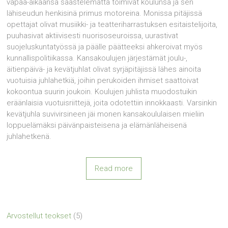
vapaa-aikaansa säästelemättä toimivat koulunsa ja sen
lähiseudun henkisinä primus motoreina. Monissa pitäjissä
opettajat olivat musiikki- ja teatteriharrastuksen esitaistelijoita,
puuhasivat aktiivisesti nuorisoseuroissa, uurastivat
suojeluskuntatyössä ja päälle päätteeksi ahkeroivat myös
kunnallispolitiikassa. Kansakoulujen järjestämät joulu-,
äitienpäivä- ja kevätjuhlat olivat syrjäpitäjissä lähes ainoita
vuotuisia juhlahetkiä, joihin perukoiden ihmiset saattoivat
kokoontua suurin joukoin. Koulujen juhlista muodostuikin
eräänlaisia vuotuisriittejä, joita odotettiin innokkaasti. Varsinkin
kevätjuhla suvivirsineen jäi monen kansakoululaisen mieliin
loppuelämäksi päivänpaisteisena ja elämänläheisenä
juhlahetkenä.
Read more
Arvostellut teokset
(5)