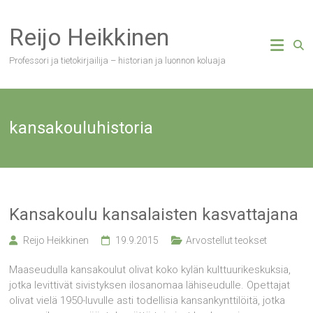
Skip
to
Reijo Heikkinen
content
Professori ja tietokirjailija – historian ja luonnon koluaja
kansakouluhistoria
Kansakoulu kansalaisten kasvattajana
Reijo Heikkinen
19.9.2015
Arvostellut teokset
Maaseudulla kansakoulut olivat koko kylän kulttuurikeskuksia,
jotka levittivät sivistyksen ilosanomaa lähiseudulle. Opettajat
olivat vielä 1950-luvulle asti todellisia kansankynttilöitä, jotka