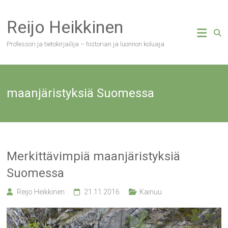
Skip
to
Reijo Heikkinen
content
Professori ja tietokirjailija – historian ja luonnon koluaja
maanjäristyksiä Suomessa
Merkittävimpiä maanjäristyksiä
Suomessa
Reijo Heikkinen
21.11.2016
Kainuu