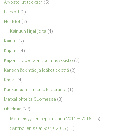
Arvostellut teokset
(5)
Esineet
(2)
Henkilöt
(7)
Kainuun kirjailijoita
(4)
Kainuu
(7)
Kajaani
(4)
Kajaanin opettajankoulutusyksikkö
(2)
Kansanlääkintää ja lääketiedettä
(3)
Kasvit
(4)
Kuukausien nimien alkuperästä
(1)
Matkakohteita Suomessa
(3)
Ohjelmia
(27)
Menneisyyden reppu -sarja 2014 – 2015
(16)
Symbolien salat -sarja 2015
(11)