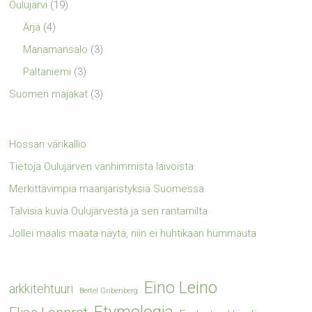
Oulujärvi
(19)
Ärjä
(4)
Manamansalo
(3)
Paltaniemi
(3)
Suomen majakat
(3)
Hossan värikallio
Tietoja Oulujärven vanhimmista laivoista
Merkittävimpiä maanjäristyksiä Suomessa
Talvisia kuvia Oulujärvestä ja sen rantamilta
Jollei maalis maata näytä, niin ei huhtikaan hummauta
Eino Leino
arkkitehtuuri
Bertel Gribenberg
Etymologia