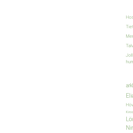
Hos
Tie
Mer
Tal
Jol
hu
ark
El
Höv
Kiro
Lö
Ni