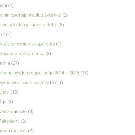
aani
(4)
aanin opettajankoulutusyksikkö
(2)
sanlääkintää ja lääketiedettä
(3)
vit
(4)
kausien nimien alkuperästä
(1)
kakohteita Suomessa
(3)
elmia
(27)
Menneisyyden reppu -sarja 2014 – 2015
(16)
Symbolien salat -sarja 2015
(11)
ujärvi
(19)
Ärjä
(4)
Manamansalo
(3)
Paltaniemi
(3)
omen majakat
(3)