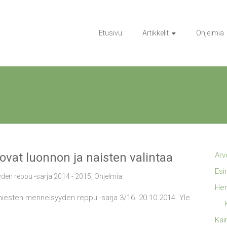
Etusivu
Artikkelit
Ohjelmia
at luonnon ja naisten valintaa
Arv
Esi
den reppu -sarja 2014 - 2015
,
Ohjelmia
Hen
miesten menneisyyden reppu -sarja 3/16. 20.10.2014. Yle.
Kai