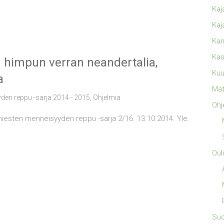
Kaj
Kaj
Kan
Kas
n himpun verran neandertalia,
Kuu
a
Mat
den reppu -sarja 2014 - 2015
,
Ohjelmia
Ohj
miesten menneisyyden reppu -sarja 2/16. 13.10.2014. Yle.
Oul
Su