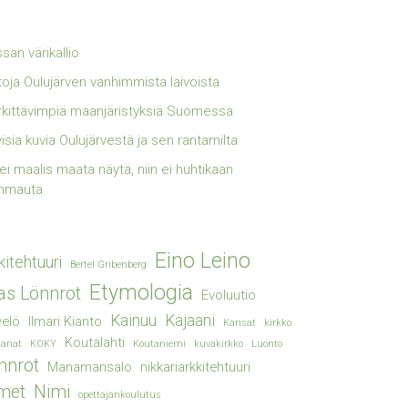
san värikallio
toja Oulujärven vanhimmista laivoista
kittävimpiä maanjäristyksiä Suomessa
visia kuvia Oulujärvestä ja sen rantamilta
lei maalis maata näytä, niin ei huhtikaan
mmauta
Eino Leino
kitehtuuri
Bertel Gribenberg
Etymologia
ias Lönnrot
Evoluutio
Kainuu
Kajaani
elö
Ilmari Kianto
Kansat
kirkko
Koutalahti
sanat
KOKY
Koutaniemi
kuvakirkko
Luonto
nnrot
Manamansalo
nikkariarkkitehtuuri
met
Nimi
opettajankoulutus