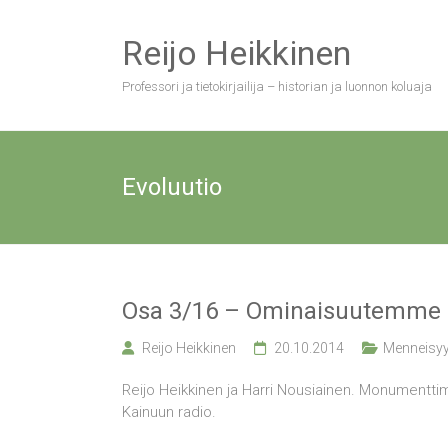
Skip
to
Reijo Heikkinen
content
Professori ja tietokirjailija – historian ja luonnon koluaja
Evoluutio
Osa 3/16 – Ominaisuutemme ov
Reijo Heikkinen
20.10.2014
Menneisyy
Reijo Heikkinen ja Harri Nousiainen. Monumentti
Kainuun radio.