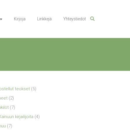
Kirjoja
Linkkejä
Yhteystiedot
ostellut teokset
(5)
neet
(2)
kilöt
(7)
Kainuun kirjailijoita
(4)
nuu
(7)