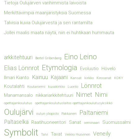
Tietoja Oulujärven vanhimmista laivoista
Merkittävimpiä maanjäristyksiä Suomessa
Talvisia kuvia Oulujärvestä ja sen rantamilta
Jollei maalis maata näytä, niin ei huhtikaan hummauta
Eino Leino
arkkitehtuuri
Bertel Gribenberg
Etymologia
Elias Lönnrot
Evoluutio
Hövelö
Kainuu
Kajaani
Ilmari Kianto
Kansat
kirkko
Kirosanat
KOKY
Lönnrot
Koutalahti
Koutaniemi
kuvakirkko
Luonto
Nimet
Nimi
Manamansalo
nikkariarkkitehtuuri
opettajankoulutus
opettajankoulutuslaitos opettajankoulutusyksikkö
Oulujärvi
Paltaniemi
oulun yliopisto
Pakkanen
Paltaselkä
Raatihuoneentori
Sanat
Suomussalmi
seminaari
Symbolit
Veneily
Tavat
Talvi
Veikko Huovinen