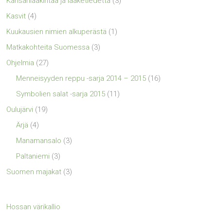
Kansanlääkintää ja lääketiedettä
(3)
Kasvit
(4)
Kuukausien nimien alkuperästä
(1)
Matkakohteita Suomessa
(3)
Ohjelmia
(27)
Menneisyyden reppu -sarja 2014 – 2015
(16)
Symbolien salat -sarja 2015
(11)
Oulujärvi
(19)
Ärjä
(4)
Manamansalo
(3)
Paltaniemi
(3)
Suomen majakat
(3)
Hossan värikallio