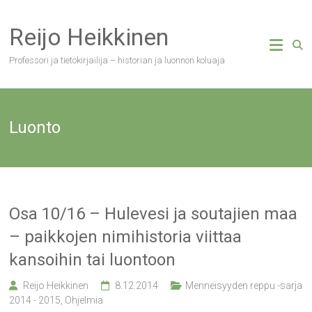
Skip
to
Reijo Heikkinen
content
Professori ja tietokirjailija – historian ja luonnon koluaja
Luonto
Osa 10/16 – Hulevesi ja soutajien maa
– paikkojen nimihistoria viittaa
kansoihin tai luontoon
Reijo Heikkinen
8.12.2014
Menneisyyden reppu -sarja
2014 - 2015
,
Ohjelmia