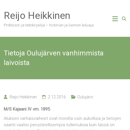
Skip
to
Reijo Heikkinen
content
Professori ja tietokirjailija – historian ja luonnon koluaja
Tietoja Oulujärven vanhimmista
laivoista
Reijo Heikkinen
2.12.2016
Oulujärvi
M/S Kajaani IV vm. 1895
Aluksen varhaisvaiheet ovat monilta osin aukollisia ja tietojen
saanti vaatisi perusteellisempia tutkimuksia kuin tässä on