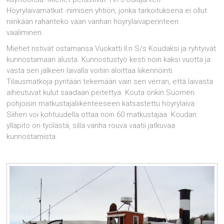
Höyrylaivamatkat -nimisen yhtiön, jonka tarkoituksena ei ollut
niinkään rahanteko vaan vanhan höyrylaivaperinteen
vaaliminen.
Miehet ristivät ostamansa Vuokatti II:n S/s Koudaksi ja ryhtyivät
kunnostamaan alusta. Kunnostustyö kesti noin kaksi vuotta ja
vasta sen jälkeen laivalla voitiin aloittaa liikennöinti.
Tilausmatkoja pyritään tekemään vain sen verran, että laivasta
aiheutuvat kulut saadaan peitettyä. Kouta onkin Suomen
pohjoisin matkustajaliikenteeseen katsastettu höyrylaiva.
Siihen voi kohtuudella ottaa noin 60 matkustajaa. Koudan
ylläpito on työlästä, sillä vanha rouva vaatii jatkuvaa
kunnostamista.