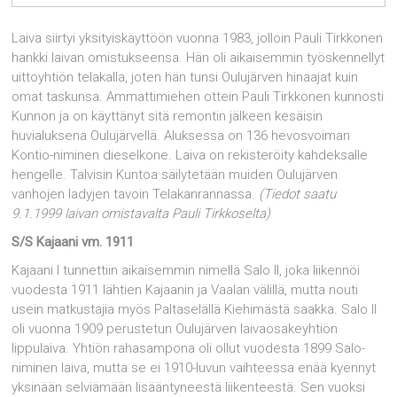
Laiva siirtyi yksityiskäyttöön vuonna 1983, jolloin Pauli Tirkkonen
hankki laivan omistukseensa. Hän oli aikaisemmin työskennellyt
uittoyhtiön telakalla, joten hän tunsi Oulujärven hinaajat kuin
omat taskunsa. Ammattimiehen ottein Pauli Tirkkonen kunnosti
Kunnon ja on käyttänyt sitä remontin jälkeen kesäisin
huvialuksena Oulujärvellä. Aluksessa on 136 hevosvoiman
Kontio-niminen dieselkone. Laiva on rekisteröity kahdeksalle
hengelle. Talvisin Kuntoa säilytetään muiden Oulujärven
vanhojen ladyjen tavoin Telakanrannassa.
(Tiedot saatu
9.1.1999 laivan omistavalta Pauli Tirkkoselta)
S/S Kajaani vm. 1911
Kajaani I tunnettiin aikaisemmin nimellä Salo II, joka liikennöi
vuodesta 1911 lähtien Kajaanin ja Vaalan välillä, mutta nouti
usein matkustajia myös Paltaselällä Kiehimästä saakka. Salo II
oli vuonna 1909 perustetun Oulujärven laivaosakeyhtiön
lippulaiva. Yhtiön rahasampona oli ollut vuodesta 1899 Salo-
niminen laiva, mutta se ei 1910-luvun vaihteessa enää kyennyt
yksinään selviämään lisääntyneestä liikenteestä. Sen vuoksi