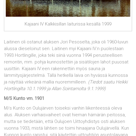
Kajaani IV Kalkkisillan laiturissa kesällä 1999
Laitinen oli ostanut aluksen Jori Pesoselta, joka oli 1960-luvun
alussa dieseloinut sen. Laitinen myi Kajaani IV:n puolestaan
1993 Hortlingille, joka teki siinä vuonna 1994 perusteellisen
remontin, mm. pohja kunnostettiin ja sisätilojen lahot puuosat
uusittiin. Kajaani IV:een rakennettiin myös sauna ja
lämmitysjärjestelmä. Tällä hetkellä laiva on hyvässä kunnossa
ja näyttää virkeänä mallia nuoremmilleen.
(Tiedot saatu Heikki
Hortlingilta 10.1.1999 ja Allan Sointamolta 9.1.1999)
M/S Kunto vm. 1901
M/s Kunto on Oulujärven toiseksi vanhin liikenteessä oleva
alus. Aluksen varhaisvaiheet ovat hieman hämärän peitossa,
mutta se tiedetään, että Oulujoen Uittoyhdistys osti aluksen
vuonna 1933, mistä lähtien se toimi hinaajana Oulujärvellä. Kun
Kunnon kunto rapistui, sitä käytettiin uittoyhtiön asuntolaivana