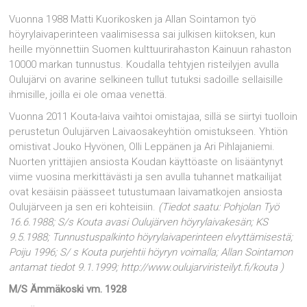
Vuonna 1988 Matti Kuorikosken ja Allan Sointamon työ
höyrylaivaperinteen vaalimisessa sai julkisen kiitoksen, kun
heille myönnettiin Suomen kulttuurirahaston Kainuun rahaston
10000 markan tunnustus. Koudalla tehtyjen risteilyjen avulla
Oulujärvi on avarine selkineen tullut tutuksi sadoille sellaisille
ihmisille, joilla ei ole omaa venettä.
Vuonna 2011 Kouta-laiva vaihtoi omistajaa, sillä se siirtyi tuolloin
perustetun Oulujärven Laivaosakeyhtiön omistukseen. Yhtiön
omistivat Jouko Hyvönen, Olli Leppänen ja Ari Pihlajaniemi.
Nuorten yrittäjien ansiosta Koudan käyttöaste on lisääntynyt
viime vuosina merkittävästi ja sen avulla tuhannet matkailijat
ovat kesäisin päässeet tutustumaan laivamatkojen ansiosta
Oulujärveen ja sen eri kohteisiin.
(Tiedot saatu: Pohjolan Työ
16.6.1988; S/s Kouta avasi Oulujärven höyrylaivakesän; KS
9.5.1988; Tunnustuspalkinto höyrylaivaperinteen elvyttämisestä;
Poiju 1996; S/ s Kouta purjehtii höyryn voimalla; Allan Sointamon
antamat tiedot 9.1.1999; http://www.oulujarviristeilyt.fi/kouta )
M/S Ämmäkoski vm. 1928