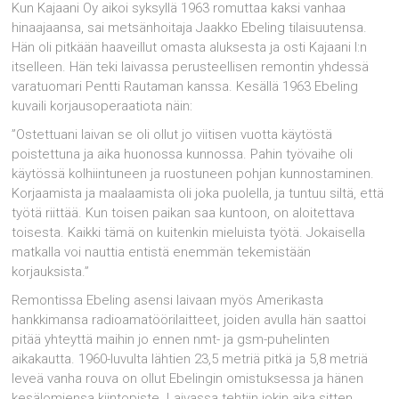
Kun Kajaani Oy aikoi syksyllä 1963 romuttaa kaksi vanhaa
hinaajaansa, sai metsänhoitaja Jaakko Ebeling tilaisuutensa.
Hän oli pitkään haaveillut omasta aluksesta ja osti Kajaani I:n
itselleen. Hän teki laivassa perusteellisen remontin yhdessä
varatuomari Pentti Rautaman kanssa. Kesällä 1963 Ebeling
kuvaili korjausoperaatiota näin:
”Ostettuani laivan se oli ollut jo viitisen vuotta käytöstä
poistettuna ja aika huonossa kunnossa. Pahin työvaihe oli
käytössä kolhiintuneen ja ruostuneen pohjan kunnostaminen.
Korjaamista ja maalaamista oli joka puolella, ja tuntuu siltä, että
työtä riittää. Kun toisen paikan saa kuntoon, on aloitettava
toisesta. Kaikki tämä on kuitenkin mieluista työtä. Jokaisella
matkalla voi nauttia entistä enemmän tekemistään
korjauksista.”
Remontissa Ebeling asensi laivaan myös Amerikasta
hankkimansa radioamatöörilaitteet, joiden avulla hän saattoi
pitää yhteyttä maihin jo ennen nmt- ja gsm-puhelinten
aikakautta. 1960-luvulta lähtien 23,5 metriä pitkä ja 5,8 metriä
leveä vanha rouva on ollut Ebelingin omistuksessa ja hänen
kesälomiensa kiintopiste. Laivassa tehtiin jokin aika sitten