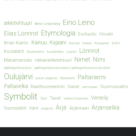
Eino Leino
arkkitehtuuri
Bertel Gribenberg
Etymologia
Elias Lönnrot
Evoluutio
Hövelö
Kainuu
Kajaani
Ilmari Kianto
Kansat
kirkko
Kirosanat
KOKY
Lönnrot
Koutalahti
Koutaniemi
kuvakirkko
Luonto
Nimet
Nimi
Manamansalo
nikkariarkkitehtuuri
opettajankoulutus
opettajankoulutuslaitos opettajankoulutusyksikkö
Oulujärvi
Paltaniemi
oulun yliopisto
Pakkanen
Paltaselkä
Raatihuoneentori
Sanat
Suomussalmi
seminaari
Symbolit
Veneily
Tavat
Talvi
Veikko Huovinen
Ärjä
Ärjänselkä
Vuoreslahti
Värit
Ärjänsaari
yliopisto