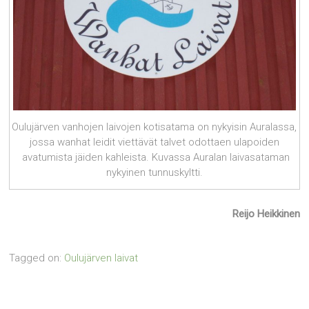
Oulujärven vanhojen laivojen kotisatama on nykyisin Auralassa,
jossa wanhat leidit viettävät talvet odottaen ulapoiden
avatumista jäiden kahleista. Kuvassa Auralan laivasataman
nykyinen tunnuskyltti.
Reijo Heikkinen
Tagged on:
Oulujärven laivat