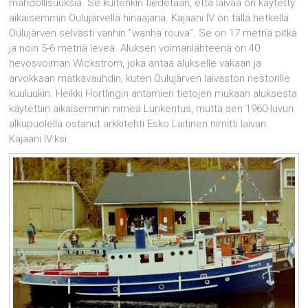
mahdollisuuksia. Se kuitenkin tiedetään, että laivaa on käytetty
aikaisemmin Oulujärvellä hinaajana. Kajaani IV on tällä hetkellä
Oulujärven selvästi vanhin ”wanha rouva”. Se on 17 metriä pitkä
ja noin 5-6 metriä leveä. Aluksen voimanlähteenä on 40
hevosvoiman Wickström, joka antaa alukselle vakaan ja
arvokkaan matkavauhdin, kuten Oulujärven laivaston nestorille
kuuluukin. Heikki Hortlingin antamien tietojen mukaan aluksesta
käytettiin aikaisemmin nimeä Lunkentus, mutta sen 1960-luvun
alkupuolella ostanut arkkitehti Esko Laitinen nimitti laivan
Kajaani IV:ksi.