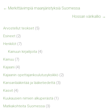
←
Merkittävimpiä maanjäristyksiä Suomessa
Hossan värikallio
→
Arvostellut teokset
(5)
Esineet
(2)
Henkilöt
(7)
Kainuun kirjailijoita
(4)
Kainuu
(7)
Kajaani
(4)
Kajaanin opettajankoulutusyksikkö
(2)
Kansanlääkintää ja lääketiedettä
(3)
Kasvit
(4)
Kuukausien nimien alkuperästä
(1)
Matkakohteita Suomessa
(3)