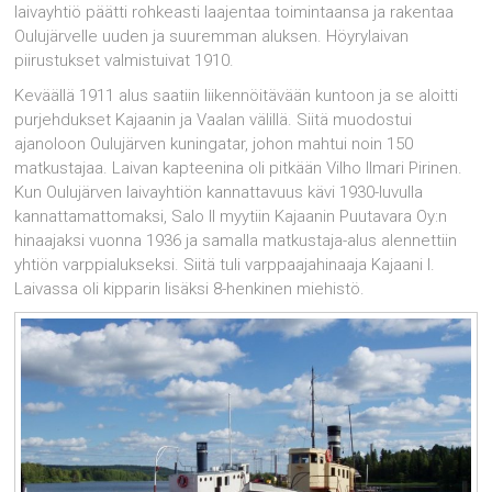
laivayhtiö päätti rohkeasti laajentaa toimintaansa ja rakentaa
Oulujärvelle uuden ja suuremman aluksen. Höyrylaivan
piirustukset valmistuivat 1910.
Keväällä 1911 alus saatiin liikennöitävään kuntoon ja se aloitti
purjehdukset Kajaanin ja Vaalan välillä. Siitä muodostui
ajanoloon Oulujärven kuningatar, johon mahtui noin 150
matkustajaa. Laivan kapteenina oli pitkään Vilho Ilmari Pirinen.
Kun Oulujärven laivayhtiön kannattavuus kävi 1930-luvulla
kannattamattomaksi, Salo II myytiin Kajaanin Puutavara Oy:n
hinaajaksi vuonna 1936 ja samalla matkustaja-alus alennettiin
yhtiön varppialukseksi. Siitä tuli varppaajahinaaja Kajaani I.
Laivassa oli kipparin lisäksi 8-henkinen miehistö.