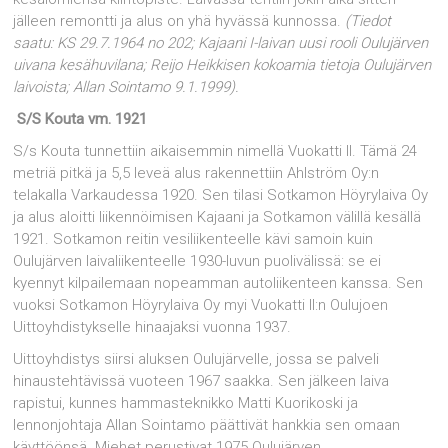
jälleen remontti ja alus on yhä hyvässä kunnossa.
(Tiedot
saatu: KS 29.7.1964 no 202; Kajaani I-laivan uusi rooli Oulujärven
uivana kesähuvilana; Reijo Heikkisen kokoamia tietoja Oulujärven
laivoista; Allan Sointamo 9.1.1999).
S/S Kouta vm. 1921
S/s Kouta tunnettiin aikaisemmin nimellä Vuokatti II. Tämä 24
metriä pitkä ja 5,5 leveä alus rakennettiin Ahlström Oy:n
telakalla Varkaudessa 1920. Sen tilasi Sotkamon Höyrylaiva Oy
ja alus aloitti liikennöimisen Kajaani ja Sotkamon välillä kesällä
1921. Sotkamon reitin vesiliikenteelle kävi samoin kuin
Oulujärven laivaliikenteelle 1930-luvun puolivälissä: se ei
kyennyt kilpailemaan nopeamman autoliikenteen kanssa. Sen
vuoksi Sotkamon Höyrylaiva Oy myi Vuokatti II:n Oulujoen
Uittoyhdistykselle hinaajaksi vuonna 1937.
Uittoyhdistys siirsi aluksen Oulujärvelle, jossa se palveli
hinaustehtävissä vuoteen 1967 saakka. Sen jälkeen laiva
rapistui, kunnes hammasteknikko Matti Kuorikoski ja
lennonjohtaja Allan Sointamo päättivät hankkia sen omaan
käyttöönsä. Miehet perustivat 1975 Oulujärven