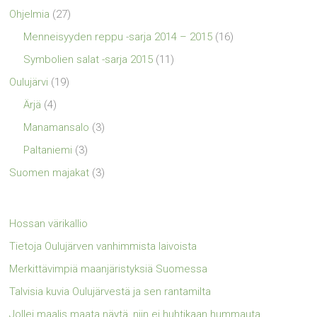
Ohjelmia
(27)
Menneisyyden reppu -sarja 2014 – 2015
(16)
Symbolien salat -sarja 2015
(11)
Oulujärvi
(19)
Ärjä
(4)
Manamansalo
(3)
Paltaniemi
(3)
Suomen majakat
(3)
Hossan värikallio
Tietoja Oulujärven vanhimmista laivoista
Merkittävimpiä maanjäristyksiä Suomessa
Talvisia kuvia Oulujärvestä ja sen rantamilta
Jollei maalis maata näytä, niin ei huhtikaan hummauta