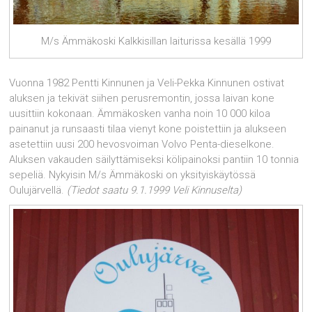
M/s Ämmäkoski Kalkkisillan laiturissa kesällä 1999
Vuonna 1982 Pentti Kinnunen ja Veli-Pekka Kinnunen ostivat
aluksen ja tekivät siihen perusremontin, jossa laivan kone
uusittiin kokonaan. Ämmäkosken vanha noin 10 000 kiloa
painanut ja runsaasti tilaa vienyt kone poistettiin ja alukseen
asetettiin uusi 200 hevosvoiman Volvo Penta-dieselkone.
Aluksen vakauden säilyttämiseksi kölipainoksi pantiin 10 tonnia
sepeliä. Nykyisin M/s Ämmäkoski on yksityiskäytössä
Oulujärvellä.
(Tiedot saatu 9.1.1999 Veli Kinnuselta)