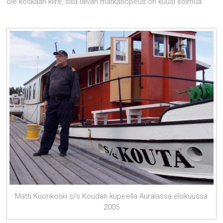
ole koskaan kiire, sillä laivan matkanopeus on kuusi solmua.
Matti Kuorikoski s/s Koudan kupeella Auralassa elokuussa
2005