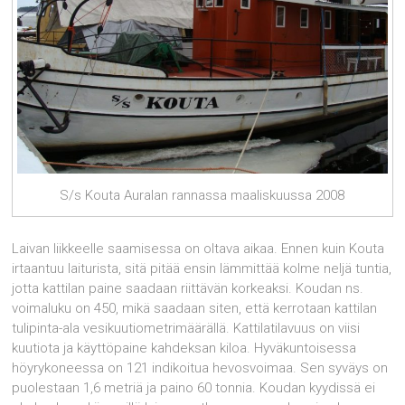
S/s Kouta Auralan rannassa maaliskuussa 2008
Laivan liikkeelle saamisessa on oltava aikaa. Ennen kuin Kouta
irtaantuu laiturista, sitä pitää ensin lämmittää kolme neljä tuntia,
jotta kattilan paine saadaan riittävän korkeaksi. Koudan ns.
voimaluku on 450, mikä saadaan siten, että kerrotaan kattilan
tulipinta-ala vesikuutiometrimäärällä. Kattilatilavuus on viisi
kuutiota ja käyttöpaine kahdeksan kiloa. Hyväkuntoisessa
höyrykoneessa on 121 indikoitua hevosvoimaa. Sen syväys on
puolestaan 1,6 metriä ja paino 60 tonnia. Koudan kyydissä ei