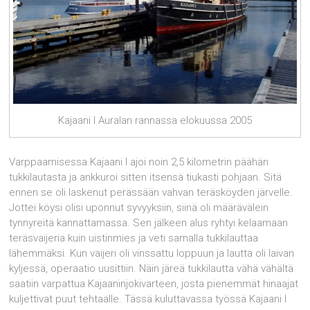
Kajaani I Auralan rannassa elokuussa 2005
Varppaamisessa Kajaani I ajoi noin 2,5 kilometrin päähän
tukkilautasta ja ankkuroi sitten itsensä tiukasti pohjaan. Sitä
ennen se oli laskenut perässään vahvan teräsköyden järvelle.
Jottei köysi olisi uponnut syvyyksiin, siinä oli määrävälein
tynnyreitä kannattamassa. Sen jälkeen alus ryhtyi kelaamaan
teräsvaijeria kuin uistinmies ja veti samalla tukkilauttaa
lähemmäksi. Kun vaijeri oli vinssattu loppuun ja lautta oli laivan
kyljessä, operaatio uusittiin. Näin järeä tukkilautta vähä vähältä
saatiin varpattua Kajaaninjokivarteen, josta pienemmät hinaajat
kuljettivat puut tehtaalle. Tässä kuluttavassa työssä Kajaani I