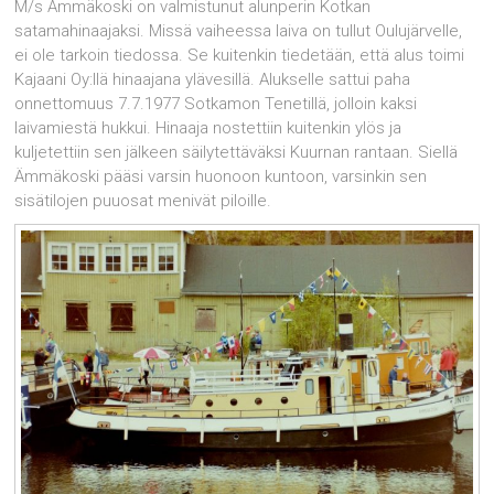
M/s Ämmäkoski on valmistunut alunperin Kotkan
satamahinaajaksi. Missä vaiheessa laiva on tullut Oulujärvelle,
ei ole tarkoin tiedossa. Se kuitenkin tiedetään, että alus toimi
Kajaani Oy:llä hinaajana ylävesillä. Alukselle sattui paha
onnettomuus 7.7.1977 Sotkamon Tenetillä, jolloin kaksi
laivamiestä hukkui. Hinaaja nostettiin kuitenkin ylös ja
kuljetettiin sen jälkeen säilytettäväksi Kuurnan rantaan. Siellä
Ämmäkoski pääsi varsin huonoon kuntoon, varsinkin sen
sisätilojen puuosat menivät piloille.