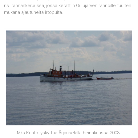
ns. rannankeruussa, jossa kerättiin Oulujärven rannoille tuulten
mukana ajautuneita irtopuita.
M/s Kunto jyskyttää Ärjänselällä heinäkuussa 2003.