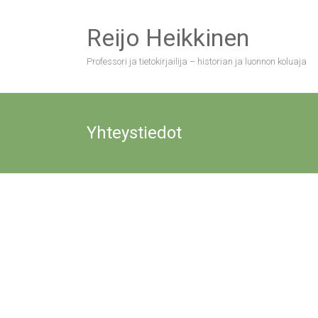
Skip
to
Reijo Heikkinen
content
Professori ja tietokirjailija – historian ja luonnon koluaja
Yhteystiedot