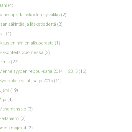
aani
(4)
aanin opettajankoulutusyksikkö
(2)
sanlääkintää ja lääketiedettä
(3)
vit
(4)
kausien nimien alkuperästä
(1)
kakohteita Suomessa
(3)
elmia
(27)
Menneisyyden reppu -sarja 2014 – 2015
(16)
Symbolien salat -sarja 2015
(11)
ujärvi
(19)
Ärjä
(4)
Manamansalo
(3)
Paltaniemi
(3)
omen majakat
(3)