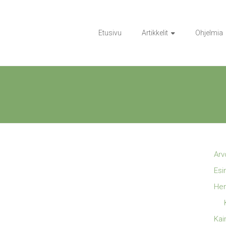
Etusivu
Artikkelit
Ohjelmia
Arv
Esi
Hen
Kai