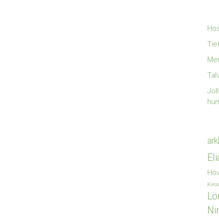
Hos
Tie
Mer
Tal
Jol
hu
ark
El
Höv
Kiro
Lö
Ni