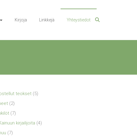
Kirjoja
Linkkejä
Yhteystiedot
ostellut teokset
(5)
neet
(2)
kilöt
(7)
Kainuun kirjailijoita
(4)
nuu
(7)