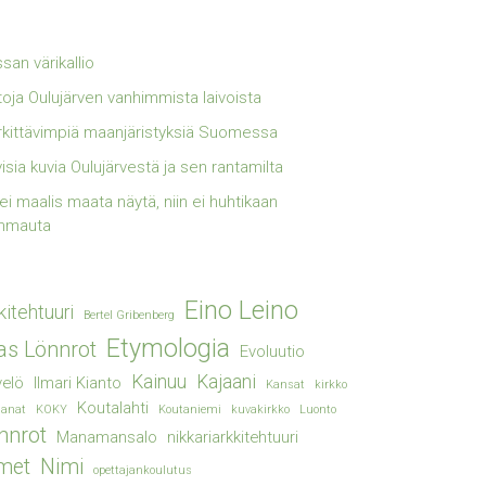
san värikallio
toja Oulujärven vanhimmista laivoista
kittävimpiä maanjäristyksiä Suomessa
visia kuvia Oulujärvestä ja sen rantamilta
lei maalis maata näytä, niin ei huhtikaan
mmauta
Eino Leino
kitehtuuri
Bertel Gribenberg
Etymologia
ias Lönnrot
Evoluutio
Kainuu
Kajaani
elö
Ilmari Kianto
Kansat
kirkko
Koutalahti
sanat
KOKY
Koutaniemi
kuvakirkko
Luonto
nnrot
Manamansalo
nikkariarkkitehtuuri
met
Nimi
opettajankoulutus