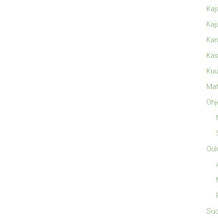
Kaj
Kaj
Kan
Kas
Kuu
Mat
Ohj
Oul
Su