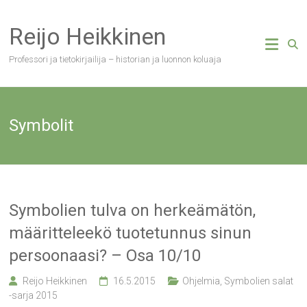
Skip
to
Reijo Heikkinen
content
Professori ja tietokirjailija – historian ja luonnon koluaja
Symbolit
Symbolien tulva on herkeämätön,
määritteleekö tuotetunnus sinun
persoonaasi? – Osa 10/10
Reijo Heikkinen
16.5.2015
Ohjelmia
,
Symbolien salat
-sarja 2015