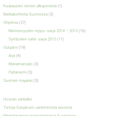
Kuukausien nimien alkuperästä
(1)
Matkakohteita Suomessa
(3)
Ohjelmia
(27)
Menneisyyden reppu -sarja 2014 – 2015
(16)
Symbolien salat -sarja 2015
(11)
Oulujärvi
(19)
Ärjä
(4)
Manamansalo
(3)
Paltaniemi
(3)
Suomen majakat
(3)
Hossan värikallio
Tietoja Oulujärven vanhimmista laivoista
Merkittävimpiä maanjäristyksiä Suomessa