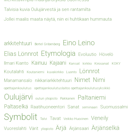
Talvisia kuvia Oulujärvestä ja sen rantamilta
Jollei maalis maata näytä, niin ei huhtikaan hummauta
Eino Leino
arkkitehtuuri
Bertel Gribenberg
Etymologia
Elias Lönnrot
Evoluutio
Hövelö
Kainuu
Kajaani
Ilmari Kianto
Kansat
kirkko
Kirosanat
KOKY
Lönnrot
Koutalahti
Koutaniemi
kuvakirkko
Luonto
Nimet
Nimi
Manamansalo
nikkariarkkitehtuuri
opettajankoulutus
opettajankoulutuslaitos opettajankoulutusyksikkö
Oulujärvi
Paltaniemi
oulun yliopisto
Pakkanen
Paltaselkä
Raatihuoneentori
Sanat
Suomussalmi
seminaari
Symbolit
Veneily
Tavat
Talvi
Veikko Huovinen
Ärjä
Ärjänselkä
Vuoreslahti
Värit
Ärjänsaari
yliopisto