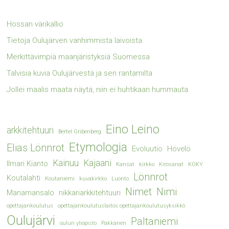
Hossan värikallio
Tietoja Oulujärven vanhimmista laivoista
Merkittävimpiä maanjäristyksiä Suomessa
Talvisia kuvia Oulujärvestä ja sen rantamilta
Jollei maalis maata näytä, niin ei huhtikaan hummauta
Eino Leino
arkkitehtuuri
Bertel Gribenberg
Etymologia
Elias Lönnrot
Evoluutio
Hövelö
Kainuu
Kajaani
Ilmari Kianto
Kansat
kirkko
Kirosanat
KOKY
Lönnrot
Koutalahti
Koutaniemi
kuvakirkko
Luonto
Nimet
Nimi
Manamansalo
nikkariarkkitehtuuri
opettajankoulutus
opettajankoulutuslaitos opettajankoulutusyksikkö
Oulujärvi
Paltaniemi
oulun yliopisto
Pakkanen