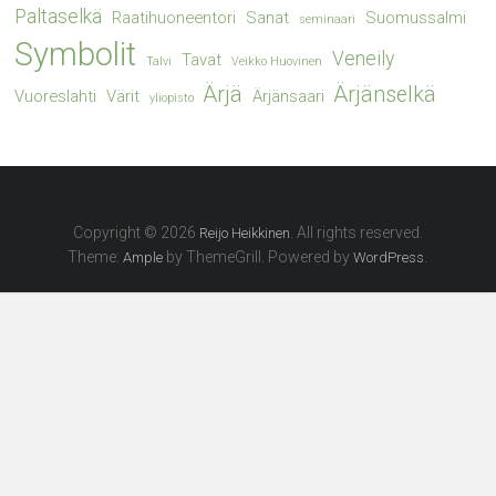
Paltaselkä
Raatihuoneentori
Sanat
Suomussalmi
seminaari
Symbolit
Veneily
Tavat
Talvi
Veikko Huovinen
Ärjä
Ärjänselkä
Vuoreslahti
Värit
Ärjänsaari
yliopisto
Copyright © 2026
. All rights reserved.
Reijo Heikkinen
Theme:
by ThemeGrill. Powered by
.
Ample
WordPress