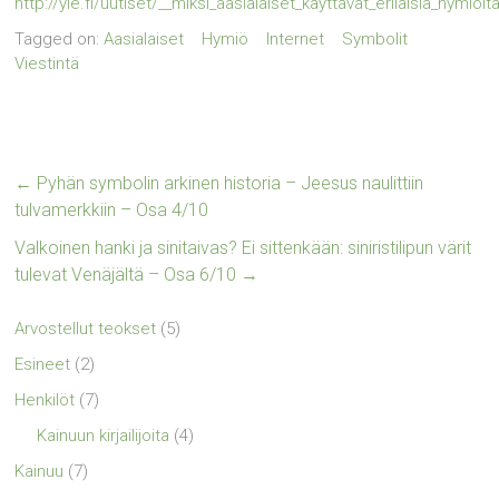
http://yle.fi/uutiset/__miksi_aasialaiset_kayttavat_erilaisia_hymi
Tagged on:
Aasialaiset
Hymiö
Internet
Symbolit
Viestintä
←
Pyhän symbolin arkinen historia – Jeesus naulittiin
tulvamerkkiin – Osa 4/10
Valkoinen hanki ja sinitaivas? Ei sittenkään: siniristilipun värit
tulevat Venäjältä – Osa 6/10
→
Arvostellut teokset
(5)
Esineet
(2)
Henkilöt
(7)
Kainuun kirjailijoita
(4)
Kainuu
(7)