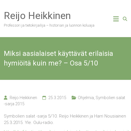
Skip
to
Reijo Heikkinen
content
Professori ja tietokirjailija – historian ja luonnon koluaja
Miksi aasialaiset käyttävät erilaisia
hymiöitä kuin me? – Osa 5/10
Reijo Heikkinen
25.3.2015
Ohjelmia
,
Symbolien salat
-sarja 2015
Symbolien salat -sarja 5/10. Reijo Heikkinen ja Harri Nousiainen
25.3.2015. Yle. Oulu-radio.