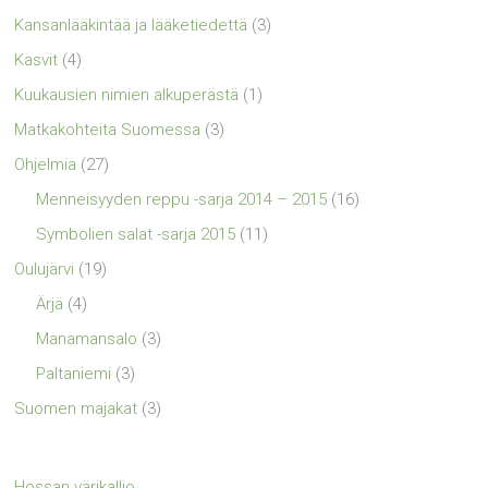
Kansanlääkintää ja lääketiedettä
(3)
Kasvit
(4)
Kuukausien nimien alkuperästä
(1)
Matkakohteita Suomessa
(3)
Ohjelmia
(27)
Menneisyyden reppu -sarja 2014 – 2015
(16)
Symbolien salat -sarja 2015
(11)
Oulujärvi
(19)
Ärjä
(4)
Manamansalo
(3)
Paltaniemi
(3)
Suomen majakat
(3)
Hossan värikallio