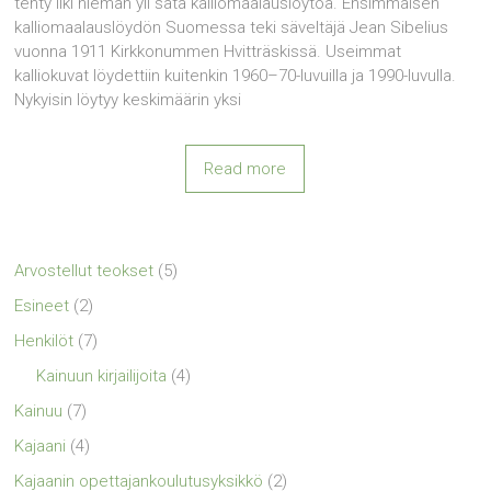
tehty liki hieman yli sata kalliomaalauslöytöä. Ensimmäisen
kalliomaalauslöydön Suomessa teki säveltäjä Jean Sibelius
vuonna 1911 Kirkkonummen Hvitträskissä. Useimmat
kalliokuvat löydettiin kuitenkin 1960–70-luvuilla ja 1990-luvulla.
Nykyisin löytyy keskimäärin yksi
Read more
Arvostellut teokset
(5)
Esineet
(2)
Henkilöt
(7)
Kainuun kirjailijoita
(4)
Kainuu
(7)
Kajaani
(4)
Kajaanin opettajankoulutusyksikkö
(2)