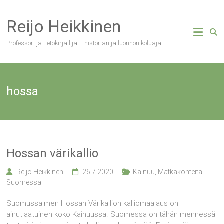
Skip
to
Reijo Heikkinen
content
Professori ja tietokirjailija – historian ja luonnon koluaja
hossa
Hossan värikallio
Reijo Heikkinen
26.7.2020
Kainuu
,
Matkakohteita
Suomessa
Suomussalmen Hossan Värikallion kalliomaalaus on
ainutlaatuinen koko Kainuussa. Suomessa on tähän mennessä