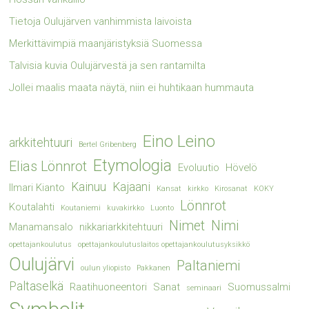
Tietoja Oulujärven vanhimmista laivoista
Merkittävimpiä maanjäristyksiä Suomessa
Talvisia kuvia Oulujärvestä ja sen rantamilta
Jollei maalis maata näytä, niin ei huhtikaan hummauta
Eino Leino
arkkitehtuuri
Bertel Gribenberg
Etymologia
Elias Lönnrot
Evoluutio
Hövelö
Kainuu
Kajaani
Ilmari Kianto
Kansat
kirkko
Kirosanat
KOKY
Lönnrot
Koutalahti
Koutaniemi
kuvakirkko
Luonto
Nimet
Nimi
Manamansalo
nikkariarkkitehtuuri
opettajankoulutus
opettajankoulutuslaitos opettajankoulutusyksikkö
Oulujärvi
Paltaniemi
oulun yliopisto
Pakkanen
Paltaselkä
Raatihuoneentori
Sanat
Suomussalmi
seminaari