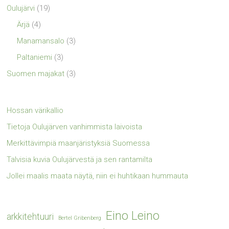
Oulujärvi
(19)
Ärjä
(4)
Manamansalo
(3)
Paltaniemi
(3)
Suomen majakat
(3)
Hossan värikallio
Tietoja Oulujärven vanhimmista laivoista
Merkittävimpiä maanjäristyksiä Suomessa
Talvisia kuvia Oulujärvestä ja sen rantamilta
Jollei maalis maata näytä, niin ei huhtikaan hummauta
Eino Leino
arkkitehtuuri
Bertel Gribenberg