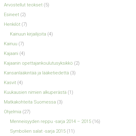
Arvostellut teokset
(5)
Esineet
(2)
Henkilöt
(7)
Kainuun kirjailijoita
(4)
Kainuu
(7)
Kajaani
(4)
Kajaanin opettajankoulutusyksikkö
(2)
Kansanlääkintää ja lääketiedettä
(3)
Kasvit
(4)
Kuukausien nimien alkuperästä
(1)
Matkakohteita Suomessa
(3)
Ohjelmia
(27)
Menneisyyden reppu -sarja 2014 – 2015
(16)
Symbolien salat -sarja 2015
(11)