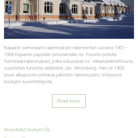
Kajaanin seminaarin rakennukset rakennettiin vuosina 1901–
1904 Kajaanin pappilan omistamalle ns. Puustin pellolle.
Seminaarirakennukset, jotka edustavat ns. nikkariarkkitehtuuria,
suunnitteli tunnettu arkkitehti Jac. Ahrenberg. Hän oli 1900-
luvun alkupuolen johtavia julkisten rakennusten, erityisesti
koulujen suunnittelijoita.
Read more
Arvostellut teokset
(5)