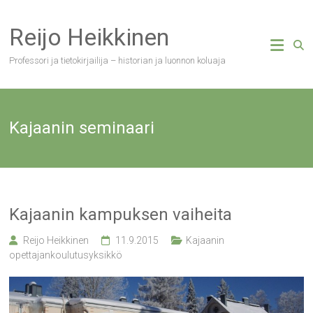
Skip
to
Reijo Heikkinen
content
Professori ja tietokirjailija – historian ja luonnon koluaja
Kajaanin seminaari
Kajaanin kampuksen vaiheita
Reijo Heikkinen
11.9.2015
Kajaanin
opettajankoulutusyksikkö