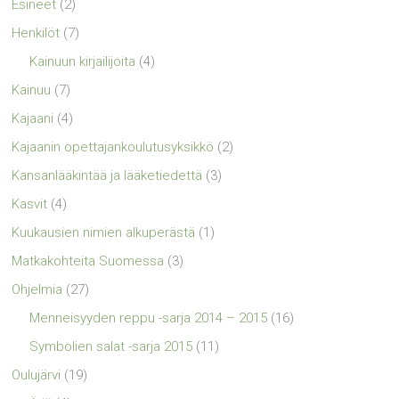
Esineet
(2)
Henkilöt
(7)
Kainuun kirjailijoita
(4)
Kainuu
(7)
Kajaani
(4)
Kajaanin opettajankoulutusyksikkö
(2)
Kansanlääkintää ja lääketiedettä
(3)
Kasvit
(4)
Kuukausien nimien alkuperästä
(1)
Matkakohteita Suomessa
(3)
Ohjelmia
(27)
Menneisyyden reppu -sarja 2014 – 2015
(16)
Symbolien salat -sarja 2015
(11)
Oulujärvi
(19)