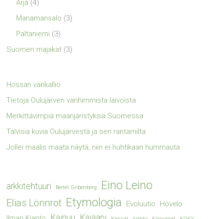
Ärjä
(4)
Manamansalo
(3)
Paltaniemi
(3)
Suomen majakat
(3)
Hossan värikallio
Tietoja Oulujärven vanhimmista laivoista
Merkittävimpiä maanjäristyksiä Suomessa
Talvisia kuvia Oulujärvestä ja sen rantamilta
Jollei maalis maata näytä, niin ei huhtikaan hummauta
Eino Leino
arkkitehtuuri
Bertel Gribenberg
Etymologia
Elias Lönnrot
Evoluutio
Hövelö
Kainuu
Kajaani
Ilmari Kianto
Kansat
kirkko
Kirosanat
KOKY