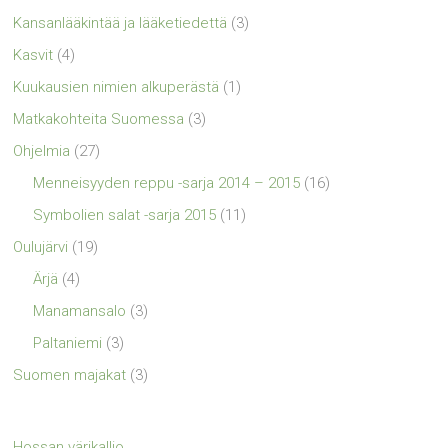
Kansanlääkintää ja lääketiedettä
(3)
Kasvit
(4)
Kuukausien nimien alkuperästä
(1)
Matkakohteita Suomessa
(3)
Ohjelmia
(27)
Menneisyyden reppu -sarja 2014 – 2015
(16)
Symbolien salat -sarja 2015
(11)
Oulujärvi
(19)
Ärjä
(4)
Manamansalo
(3)
Paltaniemi
(3)
Suomen majakat
(3)
Hossan värikallio