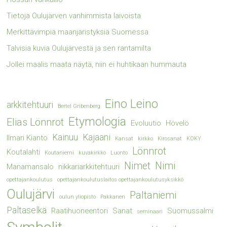
Tietoja Oulujärven vanhimmista laivoista
Merkittävimpiä maanjäristyksiä Suomessa
Talvisia kuvia Oulujärvestä ja sen rantamilta
Jollei maalis maata näytä, niin ei huhtikaan hummauta
Eino Leino
arkkitehtuuri
Bertel Gribenberg
Etymologia
Elias Lönnrot
Evoluutio
Hövelö
Kainuu
Kajaani
Ilmari Kianto
Kansat
kirkko
Kirosanat
KOKY
Lönnrot
Koutalahti
Koutaniemi
kuvakirkko
Luonto
Nimet
Nimi
Manamansalo
nikkariarkkitehtuuri
opettajankoulutus
opettajankoulutuslaitos opettajankoulutusyksikkö
Oulujärvi
Paltaniemi
oulun yliopisto
Pakkanen
Paltaselkä
Raatihuoneentori
Sanat
Suomussalmi
seminaari