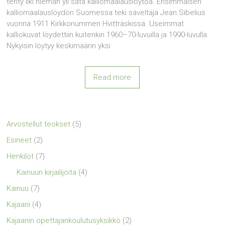
tehty liki hieman yli sata kalliomaalauslöytöä. Ensimmäisen
kalliomaalauslöydön Suomessa teki säveltäjä Jean Sibelius
vuonna 1911 Kirkkonummen Hvitträskissä. Useimmat
kalliokuvat löydettiin kuitenkin 1960–70-luvuilla ja 1990-luvulla.
Nykyisin löytyy keskimäärin yksi
Read more
Arvostellut teokset
(5)
Esineet
(2)
Henkilöt
(7)
Kainuun kirjailijoita
(4)
Kainuu
(7)
Kajaani
(4)
Kajaanin opettajankoulutusyksikkö
(2)