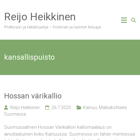
Skip
to
Reijo Heikkinen
content
Professori ja tietokirjailija – historian ja luonnon koluaja
kansallispuisto
Hossan värikallio
Reijo Heikkinen
26.7.2020
Kainuu
,
Matkakohteita
Suomessa
Suomussalmen Hossan Värikallion kalliomaalaus on
ainutlaatuinen koko Kainuussa. Suomessa on tähän mennessä