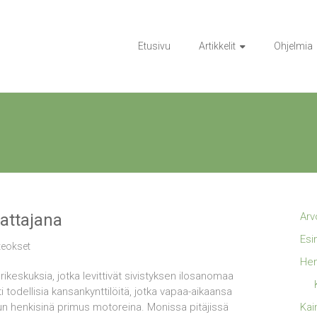
Etusivu
Artikkelit
Ohjelmia
attajana
Arv
Esi
 teokset
Hen
ikeskuksia, jotka levittivät sivistyksen ilosanomaa
ti todellisia kansankynttilöitä, jotka vapaa-aikaansa
un henkisinä primus motoreina. Monissa pitäjissä
Kai