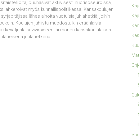
sitaistelijoita, puuhasivat aktiivisesti nuorisoseuroissa,
Kaj
ksi ahkeroivat myös kunnallispolitiikassa. Kansakoulujen
Kaj
 syrjäpitäjissä lähes ainoita vuotuisia juhlahetkiä, joihin
ukoin. Koulujen juhlista muodostuikin eräänlaisia
Kan
inkin kevätjuhla suvivirsineen jäi monen kansakoululaisen
Kas
änläheisenä juhlahetkenä.
Kuu
Mat
Ohj
Oul
Su