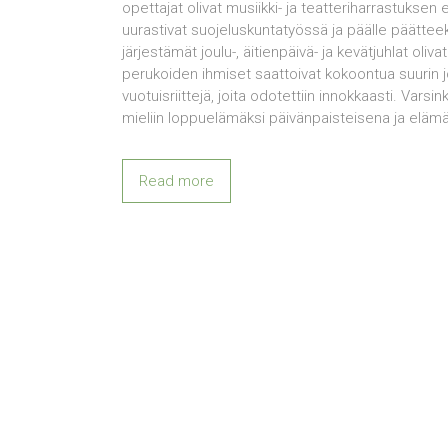
opettajat olivat musiikki- ja teatteriharrastuksen e
uurastivat suojeluskuntatyössä ja päälle päättee
järjestämät joulu-, äitienpäivä- ja kevätjuhlat olivat
perukoiden ihmiset saattoivat kokoontua suurin jo
vuotuisriittejä, joita odotettiin innokkaasti. Vars
mieliin loppuelämäksi päivänpaisteisena ja eläm
Read more