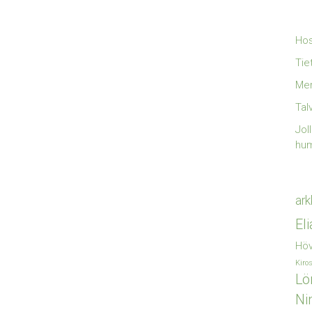
Hos
Tie
Mer
Tal
Jol
hu
ark
El
Höv
Kiro
Lö
Ni