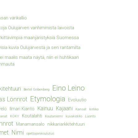
san värikallio
toja Oulujärven vanhimmista laivoista
kittävimpiä maanjäristyksiä Suomessa
visia kuvia Oulujärvestä ja sen rantamilta
lei maalis maata näytä, niin ei huhtikaan
mmauta
Eino Leino
kitehtuuri
Bertel Gribenberg
Etymologia
ias Lönnrot
Evoluutio
Kainuu
Kajaani
elö
Ilmari Kianto
Kansat
kirkko
Koutalahti
sanat
KOKY
Koutaniemi
kuvakirkko
Luonto
nnrot
Manamansalo
nikkariarkkitehtuuri
met
Nimi
opettajankoulutus