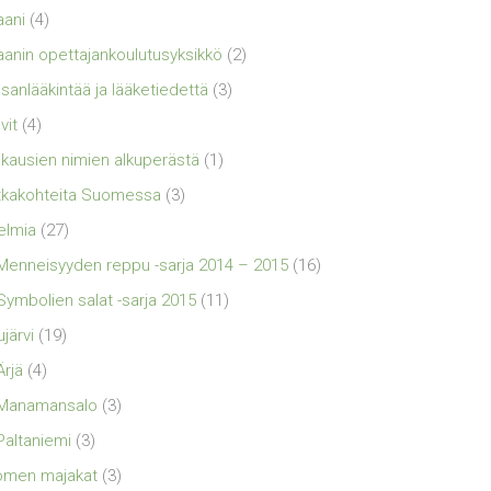
aani
(4)
aanin opettajankoulutusyksikkö
(2)
sanlääkintää ja lääketiedettä
(3)
vit
(4)
kausien nimien alkuperästä
(1)
kakohteita Suomessa
(3)
elmia
(27)
Menneisyyden reppu -sarja 2014 – 2015
(16)
Symbolien salat -sarja 2015
(11)
ujärvi
(19)
Ärjä
(4)
Manamansalo
(3)
Paltaniemi
(3)
omen majakat
(3)