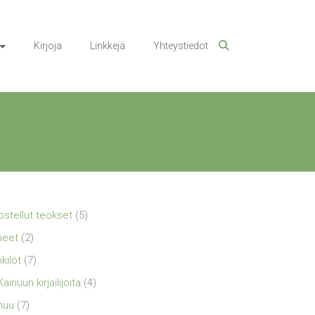
Kirjoja
Linkkejä
Yhteystiedot
ostellut teokset
(5)
neet
(2)
kilöt
(7)
Kainuun kirjailijoita
(4)
nuu
(7)