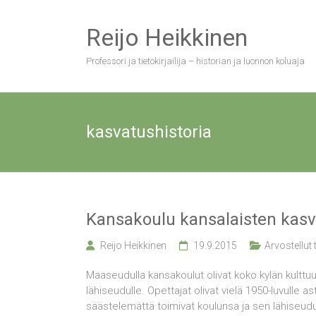
Skip
to
Reijo Heikkinen
content
Professori ja tietokirjailija – historian ja luonnon koluaja
kasvatushistoria
Kansakoulu kansalaisten kasv
Reijo Heikkinen
19.9.2015
Arvostellut
Maaseudulla kansakoulut olivat koko kylän kulttuur
lähiseudulle. Opettajat olivat vielä 1950-luvulle as
säästelemättä toimivat koulunsa ja sen lähiseud