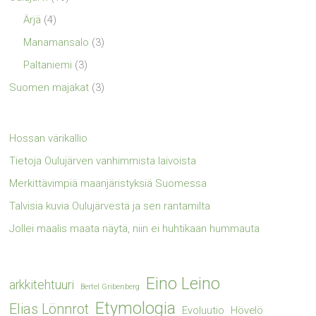
Ärjä
(4)
Manamansalo
(3)
Paltaniemi
(3)
Suomen majakat
(3)
Hossan värikallio
Tietoja Oulujärven vanhimmista laivoista
Merkittävimpiä maanjäristyksiä Suomessa
Talvisia kuvia Oulujärvestä ja sen rantamilta
Jollei maalis maata näytä, niin ei huhtikaan hummauta
Eino Leino
arkkitehtuuri
Bertel Gribenberg
Etymologia
Elias Lönnrot
Evoluutio
Hövelö