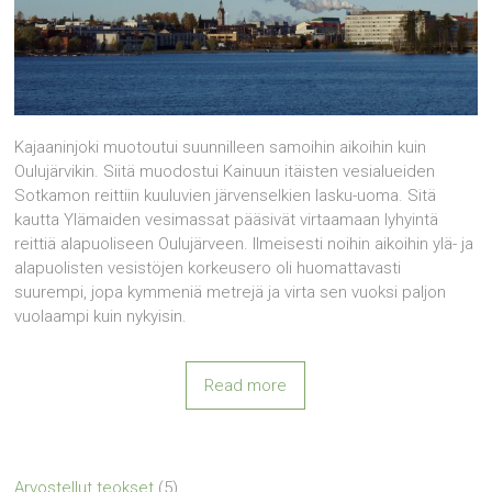
Kajaaninjoki muotoutui suunnilleen samoihin aikoihin kuin
Oulujärvikin. Siitä muodostui Kainuun itäisten vesialueiden
Sotkamon reittiin kuuluvien järvenselkien lasku-uoma. Sitä
kautta Ylämaiden vesimassat pääsivät virtaamaan lyhyintä
reittiä alapuoliseen Oulujärveen. Ilmeisesti noihin aikoihin ylä- ja
alapuolisten vesistöjen korkeusero oli huomattavasti
suurempi, jopa kymmeniä metrejä ja virta sen vuoksi paljon
vuolaampi kuin nykyisin.
Read more
Arvostellut teokset
(5)