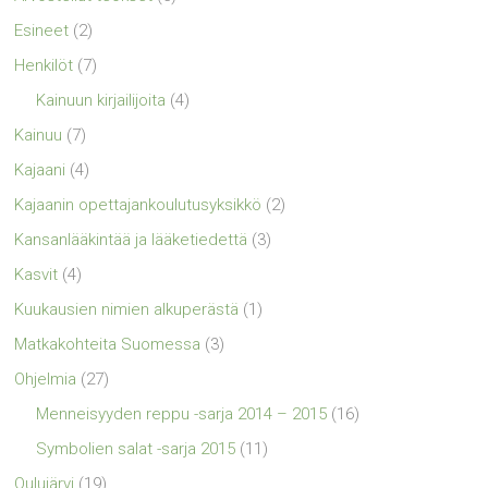
Esineet
(2)
Henkilöt
(7)
Kainuun kirjailijoita
(4)
Kainuu
(7)
Kajaani
(4)
Kajaanin opettajankoulutusyksikkö
(2)
Kansanlääkintää ja lääketiedettä
(3)
Kasvit
(4)
Kuukausien nimien alkuperästä
(1)
Matkakohteita Suomessa
(3)
Ohjelmia
(27)
Menneisyyden reppu -sarja 2014 – 2015
(16)
Symbolien salat -sarja 2015
(11)
Oulujärvi
(19)