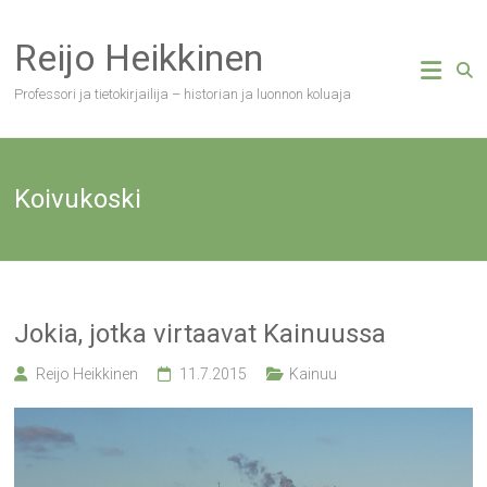
Skip
to
Reijo Heikkinen
content
Professori ja tietokirjailija – historian ja luonnon koluaja
Koivukoski
Jokia, jotka virtaavat Kainuussa
Reijo Heikkinen
11.7.2015
Kainuu