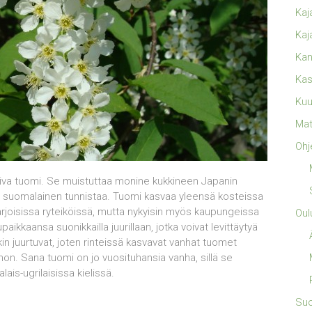
Kaj
Kaj
Kan
Kas
Kuu
Mat
Ohj
iva tuomi. Se muistuttaa monine kukkineen Japanin
n suomalainen tunnistaa. Tuomi kasvaa yleensä kosteissa
arjoisissa ryteiköissä, mutta nykyisin myös kaupungeissa
Oul
aikkaansa suonikkailla juurillaan, jotka voivat levittäytyä
in juurtuvat, joten rinteissä kasvavat vanhat tuomet
. Sana tuomi on jo vuosituhansia vanha, sillä se
is-ugrilaisissa kielissä.
Su