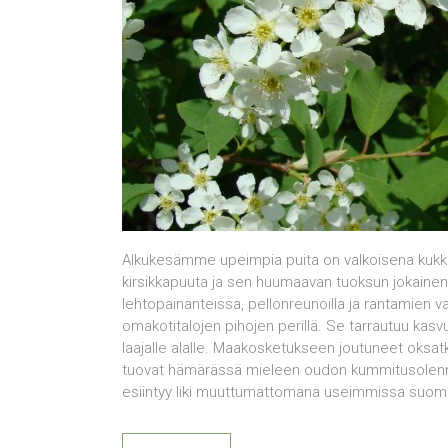
Alkukesämme upeimpia puita on valkoisena kukk
kirsikkapuuta ja sen huumaavan tuoksun jokaine
lehtopainanteissa, pellonreunoilla ja rantamien v
omakotitalojen pihojen perillä. Se tarrautuu kasvup
laajalle alalle. Maakosketukseen joutuneet oksatk
tuovat hämärässä mieleen oudon kummitusolennon
esiintyy liki muuttumattomana useimmissa suomala