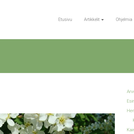
Etusivu
Artikkelit
Ohjelmia
Arv
Esi
Hen
Kai