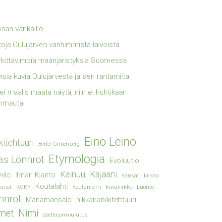
san värikallio
toja Oulujärven vanhimmista laivoista
kittävimpiä maanjäristyksiä Suomessa
visia kuvia Oulujärvestä ja sen rantamilta
lei maalis maata näytä, niin ei huhtikaan
mmauta
Eino Leino
kitehtuuri
Bertel Gribenberg
Etymologia
ias Lönnrot
Evoluutio
Kainuu
Kajaani
elö
Ilmari Kianto
Kansat
kirkko
Koutalahti
sanat
KOKY
Koutaniemi
kuvakirkko
Luonto
nnrot
Manamansalo
nikkariarkkitehtuuri
met
Nimi
opettajankoulutus