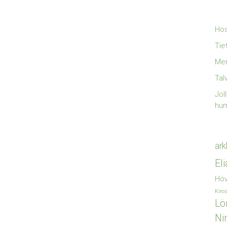
Hos
Tie
Mer
Tal
Jol
hu
ark
El
Höv
Kiro
Lö
Ni