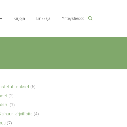
Kirjoja
Linkkejä
Yhteystiedot
ostellut teokset
(5)
neet
(2)
kilöt
(7)
Kainuun kirjailijoita
(4)
nuu
(7)