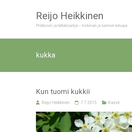
Skip
to
Reijo Heikkinen
content
Professori ja tietokirjailija – historian ja luonnon koluaja
kukka
Kun tuomi kukkii
Reijo Heikkinen
7.7.2015
Kasvit