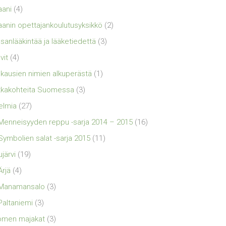
aani
(4)
aanin opettajankoulutusyksikkö
(2)
sanlääkintää ja lääketiedettä
(3)
vit
(4)
kausien nimien alkuperästä
(1)
kakohteita Suomessa
(3)
elmia
(27)
Menneisyyden reppu -sarja 2014 – 2015
(16)
Symbolien salat -sarja 2015
(11)
ujärvi
(19)
Ärjä
(4)
Manamansalo
(3)
Paltaniemi
(3)
omen majakat
(3)