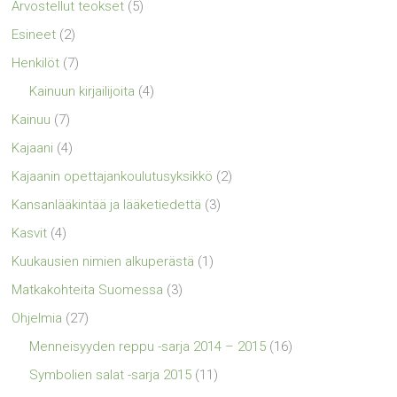
Arvostellut teokset
(5)
Esineet
(2)
Henkilöt
(7)
Kainuun kirjailijoita
(4)
Kainuu
(7)
Kajaani
(4)
Kajaanin opettajankoulutusyksikkö
(2)
Kansanlääkintää ja lääketiedettä
(3)
Kasvit
(4)
Kuukausien nimien alkuperästä
(1)
Matkakohteita Suomessa
(3)
Ohjelmia
(27)
Menneisyyden reppu -sarja 2014 – 2015
(16)
Symbolien salat -sarja 2015
(11)