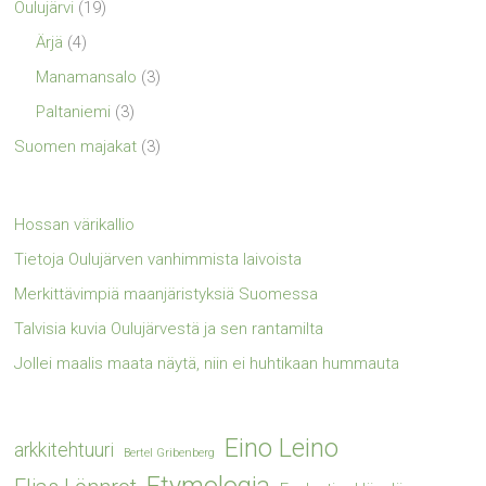
Oulujärvi
(19)
Ärjä
(4)
Manamansalo
(3)
Paltaniemi
(3)
Suomen majakat
(3)
Hossan värikallio
Tietoja Oulujärven vanhimmista laivoista
Merkittävimpiä maanjäristyksiä Suomessa
Talvisia kuvia Oulujärvestä ja sen rantamilta
Jollei maalis maata näytä, niin ei huhtikaan hummauta
Eino Leino
arkkitehtuuri
Bertel Gribenberg
Etymologia