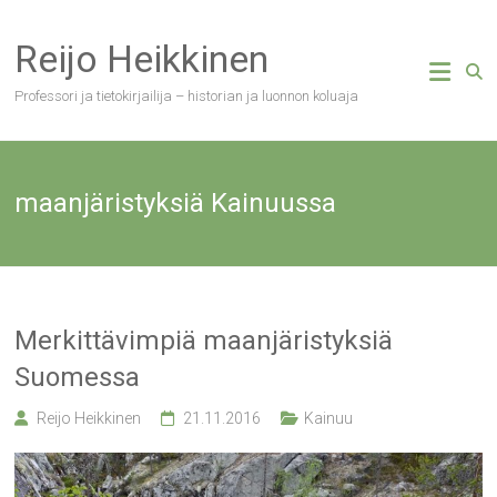
Skip
to
Reijo Heikkinen
content
Professori ja tietokirjailija – historian ja luonnon koluaja
maanjäristyksiä Kainuussa
Merkittävimpiä maanjäristyksiä
Suomessa
Reijo Heikkinen
21.11.2016
Kainuu