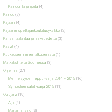
Kainuun kirjailijoita
(4)
Kainuu
(7)
Kajaani
(4)
Kajaanin opettajankoulutusyksikkö
(2)
Kansanlääkintää ja lääketiedettä
(3)
Kasvit
(4)
Kuukausien nimien alkuperästä
(1)
Matkakohteita Suomessa
(3)
Ohjelmia
(27)
Menneisyyden reppu -sarja 2014 – 2015
(16)
Symbolien salat -sarja 2015
(11)
Oulujärvi
(19)
Ärjä
(4)
Manamansalo
(3)