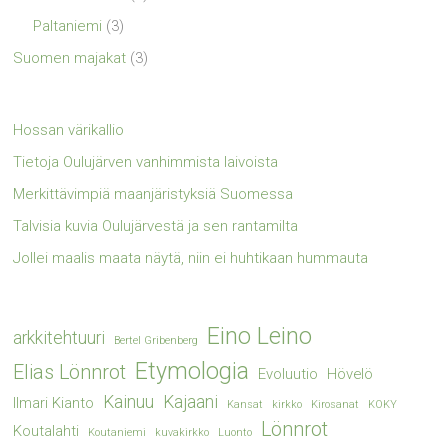
Paltaniemi
(3)
Suomen majakat
(3)
Hossan värikallio
Tietoja Oulujärven vanhimmista laivoista
Merkittävimpiä maanjäristyksiä Suomessa
Talvisia kuvia Oulujärvestä ja sen rantamilta
Jollei maalis maata näytä, niin ei huhtikaan hummauta
Eino Leino
arkkitehtuuri
Bertel Gribenberg
Etymologia
Elias Lönnrot
Evoluutio
Hövelö
Kainuu
Kajaani
Ilmari Kianto
Kansat
kirkko
Kirosanat
KOKY
Lönnrot
Koutalahti
Koutaniemi
kuvakirkko
Luonto