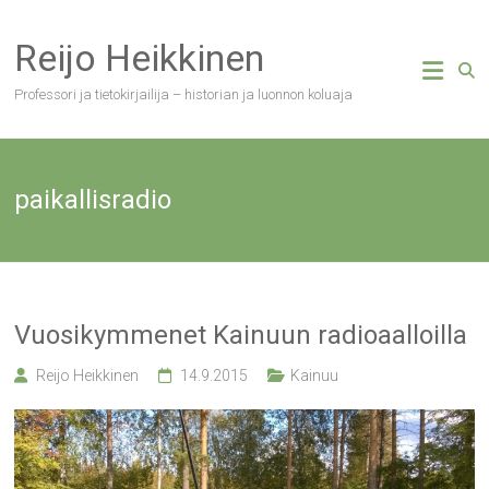
Skip
to
Reijo Heikkinen
content
Professori ja tietokirjailija – historian ja luonnon koluaja
paikallisradio
Vuosikymmenet Kainuun radioaalloilla
Reijo Heikkinen
14.9.2015
Kainuu