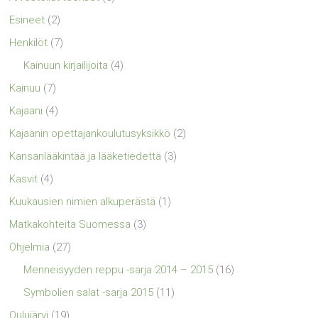
Esineet
(2)
Henkilöt
(7)
Kainuun kirjailijoita
(4)
Kainuu
(7)
Kajaani
(4)
Kajaanin opettajankoulutusyksikkö
(2)
Kansanlääkintää ja lääketiedettä
(3)
Kasvit
(4)
Kuukausien nimien alkuperästä
(1)
Matkakohteita Suomessa
(3)
Ohjelmia
(27)
Menneisyyden reppu -sarja 2014 – 2015
(16)
Symbolien salat -sarja 2015
(11)
Oulujärvi
(19)