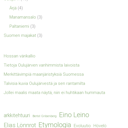
Ärjä
(4)
Manamansalo
(3)
Paltaniemi
(3)
Suomen majakat
(3)
Hossan värikallio
Tietoja Oulujärven vanhimmista laivoista
Merkittävimpiä maanjäristyksiä Suomessa
Talvisia kuvia Oulujärvestä ja sen rantamilta
Jollei maalis maata näytä, niin ei huhtikaan hummauta
Eino Leino
arkkitehtuuri
Bertel Gribenberg
Etymologia
Elias Lönnrot
Evoluutio
Hövelö