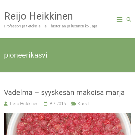
Skip
to
Reijo Heikkinen
content
Professori ja tietokirjailija – historian ja luonnon koluaja
pioneerikasvi
Vadelma – syyskesän makoisa marja
Reijo Heikkinen
8.7.2015
Kasvit