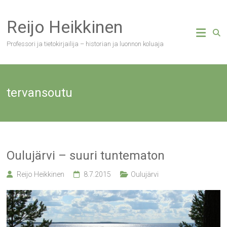
Skip
to
Reijo Heikkinen
content
Professori ja tietokirjailija – historian ja luonnon koluaja
tervansoutu
Oulujärvi – suuri tuntematon
Reijo Heikkinen
8.7.2015
Oulujärvi