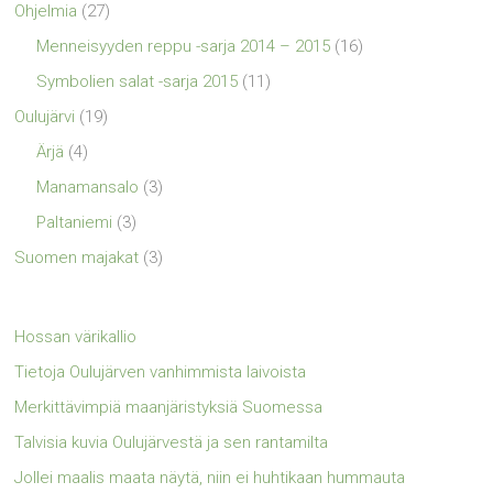
Ohjelmia
(27)
Menneisyyden reppu -sarja 2014 – 2015
(16)
Symbolien salat -sarja 2015
(11)
Oulujärvi
(19)
Ärjä
(4)
Manamansalo
(3)
Paltaniemi
(3)
Suomen majakat
(3)
Hossan värikallio
Tietoja Oulujärven vanhimmista laivoista
Merkittävimpiä maanjäristyksiä Suomessa
Talvisia kuvia Oulujärvestä ja sen rantamilta
Jollei maalis maata näytä, niin ei huhtikaan hummauta