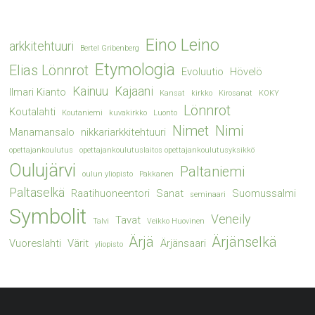
Eino Leino
arkkitehtuuri
Bertel Gribenberg
Etymologia
Elias Lönnrot
Evoluutio
Hövelö
Kainuu
Kajaani
Ilmari Kianto
Kansat
kirkko
Kirosanat
KOKY
Lönnrot
Koutalahti
Koutaniemi
kuvakirkko
Luonto
Nimet
Nimi
Manamansalo
nikkariarkkitehtuuri
opettajankoulutus
opettajankoulutuslaitos opettajankoulutusyksikkö
Oulujärvi
Paltaniemi
oulun yliopisto
Pakkanen
Paltaselkä
Raatihuoneentori
Sanat
Suomussalmi
seminaari
Symbolit
Veneily
Tavat
Talvi
Veikko Huovinen
Ärjä
Ärjänselkä
Vuoreslahti
Värit
Ärjänsaari
yliopisto