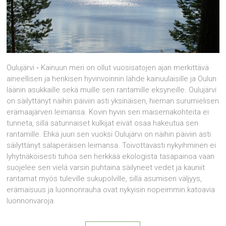
Oulujärvi ‑ Kainuun meri on ollut vuosisatojen ajan merkittävä
aineellisen ja henkisen hyvinvoinnin lähde kainuulaisille ja Oulun
läänin asukkaille sekä muille sen rantamille eksyneille. Oulujärvi
on säilyttänyt näihin päiviin asti yksinäisen, hieman surumielisen
erämaajärven leimansa. Kovin hyvin sen maisemakohteita ei
tunneta, sillä satunnaiset kulkijat eivät osaa hakeutua sen
rantamille. Ehkä juuri sen vuoksi Oulujärvi on näihin päiviin asti
säilyttänyt salaperäisen leimansa. Toivottavasti nykyihminen ei
lyhytnäköi­sesti tuhoa sen herkkää ekologista tasapainoa vaan
suojelee sen vielä varsin puhtaina säilyneet vedet ja kauniit
rantamat myös tuleville sukupolville, sillä asumisen väljyys,
erämaisuus ja luonnonrauha ovat nykyisin nopeimmin katoavia
luonnonvaroja.