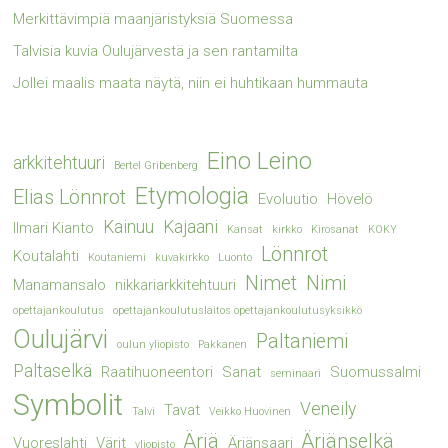
Merkittävimpiä maanjäristyksiä Suomessa
Talvisia kuvia Oulujärvestä ja sen rantamilta
Jollei maalis maata näytä, niin ei huhtikaan hummauta
Eino Leino
arkkitehtuuri
Bertel Gribenberg
Etymologia
Elias Lönnrot
Evoluutio
Hövelö
Kainuu
Kajaani
Ilmari Kianto
Kansat
kirkko
Kirosanat
KOKY
Lönnrot
Koutalahti
Koutaniemi
kuvakirkko
Luonto
Nimet
Nimi
Manamansalo
nikkariarkkitehtuuri
opettajankoulutus
opettajankoulutuslaitos opettajankoulutusyksikkö
Oulujärvi
Paltaniemi
oulun yliopisto
Pakkanen
Paltaselkä
Raatihuoneentori
Sanat
Suomussalmi
seminaari
Symbolit
Veneily
Tavat
Talvi
Veikko Huovinen
Ärjä
Ärjänselkä
Vuoreslahti
Värit
Ärjänsaari
yliopisto