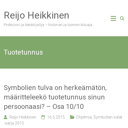
Skip
to
Reijo Heikkinen
content
Professori ja tietokirjailija – historian ja luonnon koluaja
Tuotetunnus
Symbolien tulva on herkeämätön,
määritteleekö tuotetunnus sinun
persoonaasi? – Osa 10/10
Reijo Heikkinen
16.5.2015
Ohjelmia
,
Symbolien salat
-sarja 2015