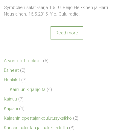
Symbolien salat -sarja 10/10. Reijo Heikkinen ja Harri
Nousiainen. 16.5.2015. Yle. Oulu-radio.
Read more
Arvostellut teokset
(5)
Esineet
(2)
Henkilöt
(7)
Kainuun kirjailijoita
(4)
Kainuu
(7)
Kajaani
(4)
Kajaanin opettajankoulutusyksikkö
(2)
Kansanlääkintää ja lääketiedettä
(3)