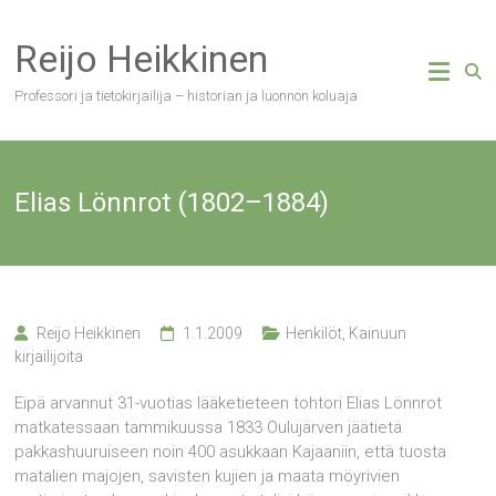
Skip
to
Reijo Heikkinen
content
Professori ja tietokirjailija – historian ja luonnon koluaja
Elias Lönnrot (1802–1884)
Reijo Heikkinen
1.1.2009
Henkilöt
,
Kainuun
kirjailijoita
Eipä arvannut 31-vuotias lääketieteen tohtori Elias Lönnrot
matkatessaan tammikuussa 1833 Oulujärven jäätietä
pakkashuuruiseen noin 400 asukkaan Kajaaniin, että tuosta
matalien majojen, savisten kujien ja maata möyrivien