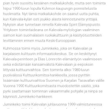
pian hyvin suosittu kesäinen matkailukohde, mutta sen toiminta
hiipui 1990-luvun lopulla Kuhmon kaupungin ponnisteluista
huolimatta. Nyt tämä matkailukohde on saanut uutta puhtia,
kun Kalevala-kylän osti joukko alasta kiinnostuneita yrittäjiä.
Nykyisin alue tunnetaan nimellä Kalevala Spirit Elämyspuisto.
Yrityksen toimintaideana on Kalevala-mytologian vaaliminen
samoin kuin suomalaisen ruokakulttuurin ja käsityötuotteiden
levittäminen ennen muuta Keski-Eurooppaan.
Kuhmossa toimii myös Juminkeko, joka on Kalevalan ja
karjalaisen kulttuurin informaatiokeskus. Se on keskittynyt
Kalevala-perinteen ja Elias Lönnrotin elämäntyön vaalimiseen
sekä edistämään kansainvälistä Kalevalaan ja eepoksiin
liittyvää kulttuurivaihtoa. Sen toiminta alkoi 1980-luvun
puolivälissä Kulttuurikornitsa-hankkeella, jossa pyrittiin
lisäämään kulttuurivaihtoa Suomen ja Karjalan Tasavallan välille.
Vuonna 1990 Kulttuurikornitsasta muodostettiin säätiö, joka
pyrki saattamaan toiminnan vakaammalle pohjalle ja niinpä se
käynnisti Juminkeko-hankkeen.
Juminkeko toimii Kalevalan juhlavuonna 1999 valmistuneessa