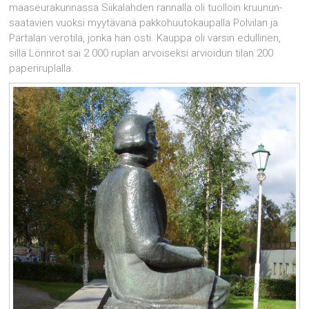
maaseurakunnassa Siikalahden rannalla oli tuolloin kruunun­
saatavien vuoksi myytävänä pakkohuutokaupalla Polvilan ja
Partalan verotila, jonka hän osti. Kauppa oli varsin edullinen,
sillä Lönnrot sai 2 000 ruplan arvoiseksi arvioidun tilan 200
paperiruplalla.