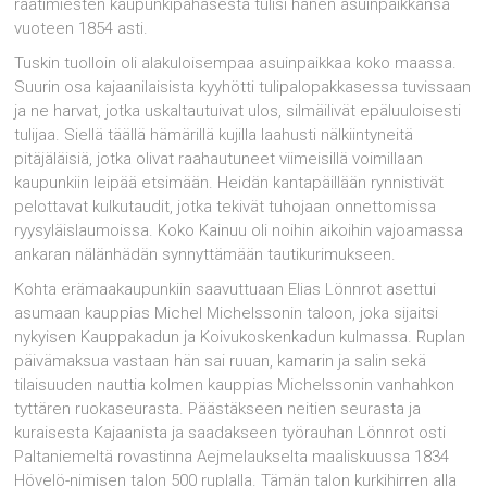
raatimiesten kaupunkipahasesta tulisi hänen asuinpaikkansa
vuoteen 1854 asti.
Tuskin tuolloin oli alakuloisempaa asuinpaikkaa koko maassa.
Suurin osa kajaanilaisista kyyhötti tulipalopakkasessa tuvissaan
ja ne harvat, jotka uskaltautuivat ulos, silmäilivät epäluuloisesti
tulijaa. Siellä täällä hämärillä kujilla laahusti nälkiintyneitä
pitäjäläisiä, jotka olivat raahautuneet viimeisillä voimillaan
kaupunkiin leipää etsimään. Heidän kantapäillään rynnis­tivät
pelottavat kulkutaudit, jotka tekivät tuhojaan onnettomissa
ryysyläislaumoissa. Koko Kainuu oli noihin aikoihin vajoamassa
ankaran nälänhädän synnyttämään tautikurimukseen.
Kohta erämaakaupunkiin saavuttuaan Elias Lönnrot asettui
asumaan kauppias Michel Michelsso­nin taloon, joka sijaitsi
nykyisen Kauppakadun ja Koivukoskenkadun kulmassa. Ruplan
päivämak­sua vastaan hän sai ruuan, kamarin ja salin sekä
tilaisuuden nauttia kolmen kauppias Michelssonin vanhahkon
tyttären ruokaseurasta. Päästäkseen neitien seurasta ja
kuraisesta Ka­jaanista ja saadakseen työrauhan Lönnrot osti
Paltaniemeltä rovastinna Aejmelaukselta maaliskuussa 1834
Hövelö-nimisen talon 500 ruplalla. Tämän talon kurkihirren alla