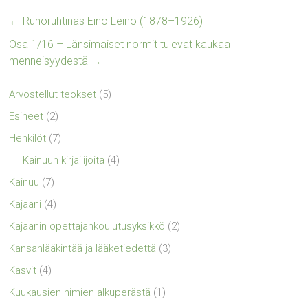
←
Runoruhtinas Eino Leino (1878–1926)
Osa 1/16 – Länsimaiset normit tulevat kaukaa
menneisyydestä
→
Arvostellut teokset
(5)
Esineet
(2)
Henkilöt
(7)
Kainuun kirjailijoita
(4)
Kainuu
(7)
Kajaani
(4)
Kajaanin opettajankoulutusyksikkö
(2)
Kansanlääkintää ja lääketiedettä
(3)
Kasvit
(4)
Kuukausien nimien alkuperästä
(1)