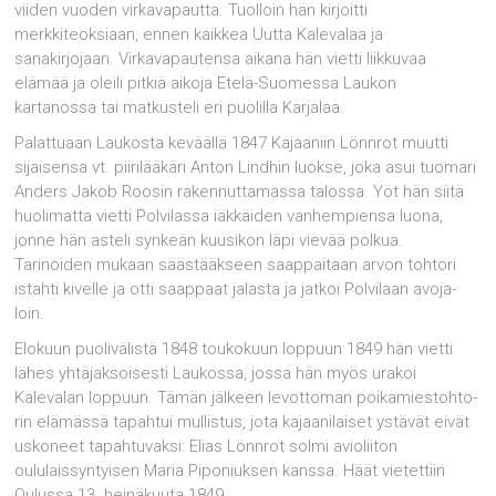
viiden vuoden virkavapautta. Tuolloin hän kirjoitti
merkkiteoksiaan, ennen kaikkea Uutta Kalevalaa ja
sanakirjojaan. Virkavapautensa aikana hän vietti liikkuvaa
elämää ja oleili pitkiä aikoja Etelä-Suomessa Laukon
kartanossa tai matkusteli eri puolilla Karja­laa.
Palattuaan Laukosta keväällä 1847 Kajaaniin Lönnrot muutti
sijaisensa vt. piirilääkäri Anton Lindhin luok­se, joka asui tuomari
Anders Jakob Roosin rakennuttamassa talossa. Yöt hän siitä
huolimatta vietti Polvilassa iäkkäiden vanhem­piensa luona,
jonne hän asteli synkeän kuusikon läpi vievää polkua.
Tarinoiden mukaan sääs­tääkseen saappaitaan arvon tohtori
istahti kivelle ja otti saappaat jalasta ja jatkoi Polvilaan avoja­
loin.
Elokuun puolivälistä 1848 toukokuun loppuun 1849 hän vietti
lähes yhtäjaksoisesti Laukos­sa, jossa hän myös urakoi
Kalevalan loppuun. Tämän jälkeen levottoman poikamiestohto­
rin elämässä tapahtui mullistus, jota kajaanilaiset ystävät eivät
uskoneet tapahtuvaksi: Elias Lönn­rot solmi avioliiton
oululaissyntyisen Maria Piponiuksen kanssa. Häät vietettiin
Oulussa 13. heinäkuuta 1849.