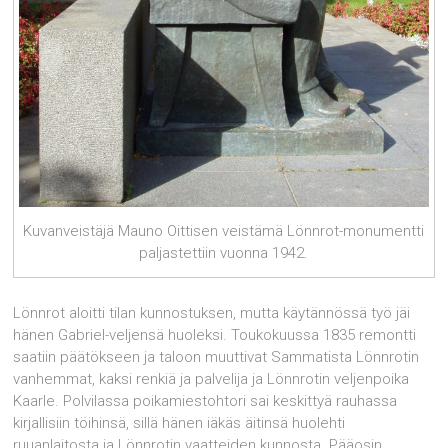
Kuvanveistäjä Mauno Oittisen veistämä Lönnrot-monumentti
paljastettiin vuonna 1942.
Lönnrot aloitti tilan kunnostuksen, mutta käytännössä työ jäi
hänen Gabriel-veljensä huoleksi. Toukokuussa 1835 remontti
saatiin päätökseen ja taloon muuttivat Sammatista Lönn­rotin
vanhemmat, kaksi renkiä ja palvelija ja Lönnrotin veljenpoika
Kaarle. Polvilassa poikamiestohtori sai keskittyä rauhassa
kirjallisiin töihinsä, sillä hänen iäkäs äitinsä huolehti
ruuanlaitosta ja Lönnrotin vaatteiden kunnosta. Pääosin