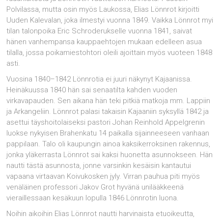
Polvilassa, mutta osin myös Laukossa, Elias Lönnrot kirjoitti
Uuden Kalevalan, joka ilmestyi vuonna 1849. Vaikka Lönnrot myi
tilan talonpoika Eric Schroderukselle vuonna 1841, saivat
hänen vanhempan­sa kauppaehtojen mukaan edelleen asua
tilalla, jossa poikamiestohtori oleili ajoittain myös vuoteen 1848
asti.
Vuosina 1840–1842 Lönnrotia ei juuri näkynyt Kajaanissa.
Heinäkuussa 1840 hän sai senaatilta kahden vuoden
virkavapauden. Sen aikana hän teki pitkiä matkoja mm. Lappiin
ja Arkangeliin. Lönnrot palasi takaisin Kajaaniin syksyllä 1842 ja
asettui täyshoitolaiseksi pastori Johan Reinhold Appel­grenin
luokse nykyisen Brahenkatu 14 paikalla sijainneeseen vanhaan
pappilaan. Talo oli kaupungin ainoa kaksikerroksinen rakennus,
jonka yläkerrasta Lönnrot sai kaksi huonetta asunnokseen. Hän
nautti tästä asunnosta, jonne varsinkin kesäisin kantautui
vapaana virtaavan Koivukosken jyly. Virran pauhua piti myös
venäläinen profes­sori Jakov Grot hyvänä unilääkkeenä
vieraillessaan kesäkuun lopulla 1846 Lönn­rotin luona.
Noihin aikoihin Elias Lönnrot nautti harvinaista etuoikeutta,