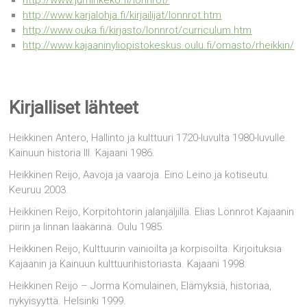
http://www.juminkeko.fi/lonnrot/
http://www.karjalohja.fi/kirjailijat/lonnrot.htm
http://www.ouka.fi/kirjasto/lonnrot/curriculum.htm
http://www.kajaaninyliopistokeskus.oulu.fi/omasto/rheikkin/
Kirjalliset lähteet
Heikkinen Antero, Hallinto ja kulttuuri 1720-luvulta 1980-luvulle.
Kainuun historia III. Kajaani 1986.
Heikkinen Reijo, Aavoja ja vaaroja. Eino Leino ja kotiseutu.
Keuruu 2003.
Heikkinen Reijo, Korpitohtorin jalanjäljillä. Elias Lönnrot Kajaanin
piirin ja linnan lääkärinä. Oulu 1985.
Heikkinen Reijo, Kulttuurin vainioilta ja korpisoilta. Kirjoituksia
Kajaanin ja Kainuun kulttuurihistoriasta. Kajaani 1998.
Heikkinen Reijo – Jorma Komulainen, Elämyksiä, historiaa,
nykyisyyttä. Helsinki 1999.