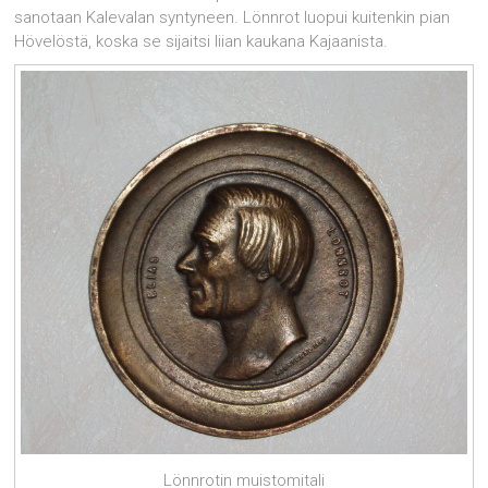
sanotaan Kalevalan syntyneen. Lönnrot luopui kuitenkin pian
Hövelöstä, koska se sijaitsi liian kaukana Kajaanista.
Lönnrotin muistomitali