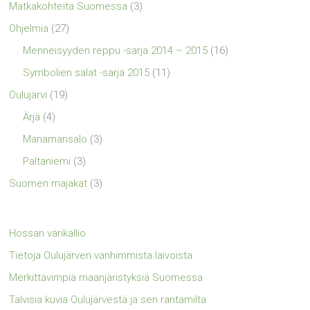
Matkakohteita Suomessa
(3)
Ohjelmia
(27)
Menneisyyden reppu -sarja 2014 – 2015
(16)
Symbolien salat -sarja 2015
(11)
Oulujärvi
(19)
Ärjä
(4)
Manamansalo
(3)
Paltaniemi
(3)
Suomen majakat
(3)
Hossan värikallio
Tietoja Oulujärven vanhimmista laivoista
Merkittävimpiä maanjäristyksiä Suomessa
Talvisia kuvia Oulujärvestä ja sen rantamilta