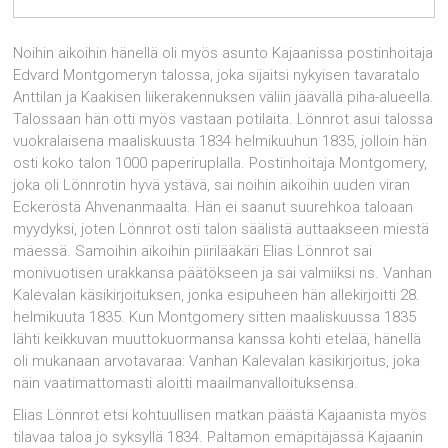
Noihin aikoihin hänellä oli myös asunto Kajaanissa postinhoitaja
Edvard Montgomeryn talossa, joka sijaitsi nykyisen tavaratalo
Anttilan ja Kaakisen liikerakennuksen väliin jäävällä piha-alueella.
Talossaan hän otti myös vastaan potilaita. Lönnrot asui talossa
vuokralaisena maaliskuusta 1834 helmikuuhun 1835, jolloin hän
osti koko talon 1000 paperiruplalla. Postinhoitaja Montgomery,
joka oli Lönnrotin hyvä ystävä, sai noihin aikoihin uuden viran
Eckeröstä Ahvenanmaalta. Hän ei saanut suurehkoa taloaan
myydyksi, joten Lönnrot osti talon säälistä auttaakseen miestä
mäessä. Samoihin aikoihin piirilääkäri Elias Lönnrot sai
monivuotisen urakkansa päätökseen ja sai valmiiksi ns. Vanhan
Kalevalan käsikirjoituksen, jonka esipuheen hän allekirjoitti 28.
helmikuuta 1835. Kun Montgomery sitten maaliskuussa 1835
lähti keikkuvan muuttokuormansa kanssa kohti etelää, hänellä
oli mukanaan arvotavaraa: Vanhan Kalevalan käsikirjoitus, joka
näin vaatimatto­masti aloitti maailmanvalloituksensa.
Elias Lönnrot etsi kohtuullisen matkan päästä Kajaanista myös
tilavaa taloa jo syksyllä 1834. Paltamon emäpitäjässä Kajaanin