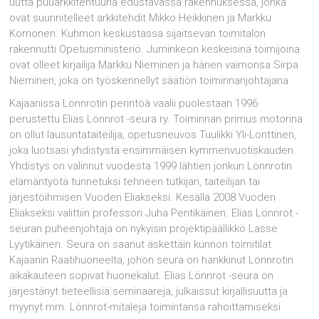
uutta puuarkkitehtuuria edustavassa rakennuksessa, jonka
ovat suunnitelleet arkkitehdit Mikko Heikkinen ja Markku
Komonen. Kuhmon keskustassa sijaitsevan toimitalon
rakennutti Opetusministeriö. Juminkeon keskeisinä toimijoina
ovat olleet kirjailija Markku Nieminen ja hänen vaimonsa Sirpa
Nieminen, joka on työskennellyt säätiön toiminnanjohtajana.
Kajaanissa Lönnrotin perintöä vaalii puolestaan 1996
perustettu Elias Lönnrot -seura ry. Toiminnan primus motorina
on ollut lausuntataiteilija, opetusneuvos Tuulikki Yli-Lonttinen,
joka luotsasi yhdistystä ensimmäisen kymmenvuotiskauden.
Yhdistys on valinnut vuodesta 1999 lähtien jonkun Lönnrotin
elämäntyötä tunnetuksi tehneen tutkijan, taiteilijan tai
järjestöihmisen Vuoden Eliakseksi. Kesällä 2008 Vuoden
Eliakseksi valittiin professori Juha Pentikäinen. Elias Lönnrot -
seuran puheenjohtaja on nykyisin projektipäällikkö Lasse
Lyytikäinen. Seura on saanut äskettäin kunnon toimitilat
Kajaanin Raatihuoneelta, johon seura on hankkinut Lönnrotin
aikakauteen sopivat huonekalut. Elias Lönnrot -seura on
järjestänyt tieteellisiä seminaareja, julkaissut kirjallisuutta ja
myynyt mm. Lönnrot-mitaleja toimintansa rahoittamiseksi.