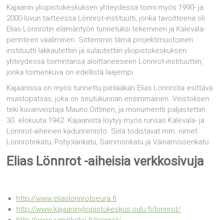
Kajaanin yliopistokeskuksen yhteydessä toimi myös 1990- ja
2000-luvun taitteessa Lönnrot-instituutti, jonka tavoitteena oli
Elias Lönnrotin elämäntyön tunnetuksi tekeminen ja Kalevala-
perinteen vaaliminen. Sittemmin tämä projektimuotoinen
instituutti lakkautettiin ja sulautettiin yliopistokeskuksen
yhteydessä toimintansa aloittaneeseen Lönnrot-instituuttiin,
jonka toimenkuva on edellistä laajempi.
Kajaanissa on myös tunnettu piirilääkäri Elias Lönnrotia esittävä
muistopatsas, joka on seutukunnan ensimmäinen. Veistoksen
teki kuvanveistäjä Mauno Oittinen, ja monumentti paljastettiin
30. elokuuta 1942. Kajaanista löytyy myös runsas Kalevala- ja
Lönnrot-aiheinen kadunnimistö. Siitä todistavat mm. nimet
Lönnrotinkatu, Pohjolankatu, Sammonkatu ja Väinämöisenkatu.
Elias Lönnrot -aiheisia verkkosivuja
http://www.eliaslonnrotseura.fi
http://www.kajaaninyliopistokeskus.oulu.fi/lonnrot/