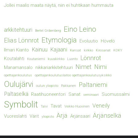
Jollei maalis maata näytä, niin ei huhtikaan hummauta
Eino Leino
arkkitehtuuri
Bertel Gribenberg
Etymologia
Elias Lönnrot
Evoluutio
Hövelö
Kainuu
Kajaani
Ilmari Kianto
Kansat
kirkko
Kirosanat
KOKY
Lönnrot
Koutalahti
Koutaniemi
kuvakirkko
Luonto
Nimet
Nimi
Manamansalo
nikkariarkkitehtuuri
opettajankoulutus
opettajankoulutuslaitos opettajankoulutusyksikkö
Oulujärvi
Paltaniemi
oulun yliopisto
Pakkanen
Paltaselkä
Raatihuoneentori
Sanat
Suomussalmi
seminaari
Symbolit
Veneily
Tavat
Talvi
Veikko Huovinen
Ärjä
Ärjänselkä
Vuoreslahti
Värit
Ärjänsaari
yliopisto