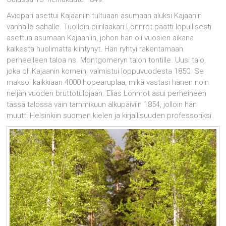
Aviopari asettui Kajaaniin tultuaan asumaan aluksi Kajaanin
vanhalle sahalle. Tuolloin piirilääkäri Lönnrot päätti lopullisesti
asettua asumaan Kajaaniin, johon hän oli vuosien aikana
kaikesta huolimatta kiintynyt. Hän ryhtyi rakentamaan
perheelleen taloa ns. Montgomeryn talon tontille. Uusi talo,
joka oli Kajaanin komein, valmistui loppuvuodesta 1850. Se
maksoi kaikkiaan 4000 hopearuplaa, mikä vastasi hänen noin
neljän vuoden bruttotulojaan. Elias Lönnrot asui perheineen
tässä talossa vain tammi­kuun alkupäiviin 1854, jolloin hän
muutti Helsinkiin suomen kielen ja kirjallisuuden pro­fessoriksi.