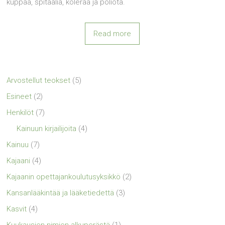
kuppaa, spitaalia, koleraa ja poliota.
Read more
Arvostellut teokset
(5)
Esineet
(2)
Henkilöt
(7)
Kainuun kirjailijoita
(4)
Kainuu
(7)
Kajaani
(4)
Kajaanin opettajankoulutusyksikkö
(2)
Kansanlääkintää ja lääketiedettä
(3)
Kasvit
(4)
Kuukausien nimien alkuperästä
(1)