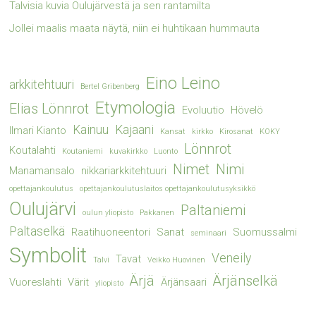
Talvisia kuvia Oulujärvestä ja sen rantamilta
Jollei maalis maata näytä, niin ei huhtikaan hummauta
Eino Leino
arkkitehtuuri
Bertel Gribenberg
Etymologia
Elias Lönnrot
Evoluutio
Hövelö
Kainuu
Kajaani
Ilmari Kianto
Kansat
kirkko
Kirosanat
KOKY
Lönnrot
Koutalahti
Koutaniemi
kuvakirkko
Luonto
Nimet
Nimi
Manamansalo
nikkariarkkitehtuuri
opettajankoulutus
opettajankoulutuslaitos opettajankoulutusyksikkö
Oulujärvi
Paltaniemi
oulun yliopisto
Pakkanen
Paltaselkä
Raatihuoneentori
Sanat
Suomussalmi
seminaari
Symbolit
Veneily
Tavat
Talvi
Veikko Huovinen
Ärjä
Ärjänselkä
Vuoreslahti
Värit
Ärjänsaari
yliopisto