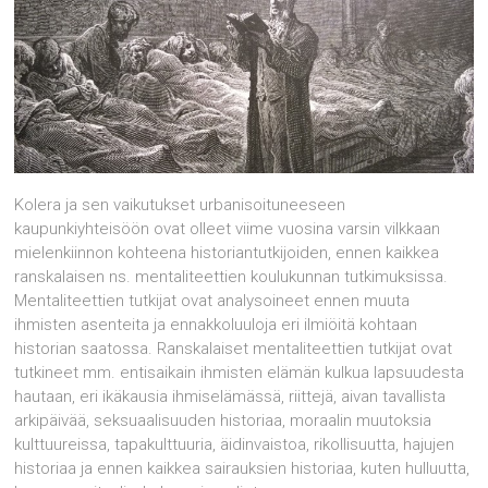
Kolera ja sen vaikutukset urbanisoituneeseen
kaupunkiyhteisöön ovat olleet viime vuosina varsin vilkkaan
mielenkiinnon kohteena historiantutkijoiden, ennen kaikkea
ranskalaisen ns. mentaliteettien koulukunnan tutkimuksissa.
Mentaliteettien tutkijat ovat analysoineet ennen muuta
ihmisten asenteita ja ennakkoluuloja eri ilmiöitä kohtaan
historian saatossa. Ranskalaiset mentaliteettien tutkijat ovat
tutkineet mm. entisaikain ihmisten elämän kulkua lapsuudesta
hautaan, eri ikäkausia ihmiselämässä, riittejä, aivan tavallista
arkipäivää, seksuaalisuuden historiaa, moraalin muutoksia
kulttuureissa, tapakulttuuria, äidinvaistoa, rikollisuutta, hajujen
historiaa ja ennen kaikkea sairauksien historiaa, kuten hulluutta,