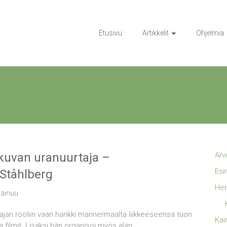
Etusivu
Artikkelit
Ohjelmia
kuvan uranuurtaja –
Arv
Esi
 Ståhlberg
Hen
ainuu
ajan rooliin vaan hankki mannermaalta liikkeeseensä tuon
Kai
 filmit. Lisäksi hän organisoi myös alan