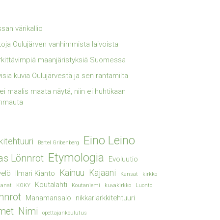
san värikallio
toja Oulujärven vanhimmista laivoista
kittävimpiä maanjäristyksiä Suomessa
visia kuvia Oulujärvestä ja sen rantamilta
lei maalis maata näytä, niin ei huhtikaan
mmauta
Eino Leino
kitehtuuri
Bertel Gribenberg
Etymologia
ias Lönnrot
Evoluutio
Kainuu
Kajaani
elö
Ilmari Kianto
Kansat
kirkko
Koutalahti
sanat
KOKY
Koutaniemi
kuvakirkko
Luonto
nnrot
Manamansalo
nikkariarkkitehtuuri
met
Nimi
opettajankoulutus