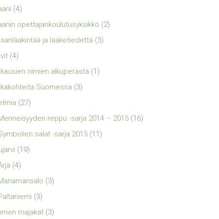
aani
(4)
aanin opettajankoulutusyksikkö
(2)
sanlääkintää ja lääketiedettä
(3)
vit
(4)
kausien nimien alkuperästä
(1)
kakohteita Suomessa
(3)
elmia
(27)
Menneisyyden reppu -sarja 2014 – 2015
(16)
Symbolien salat -sarja 2015
(11)
ujärvi
(19)
Ärjä
(4)
Manamansalo
(3)
Paltaniemi
(3)
omen majakat
(3)