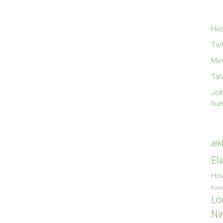
Hos
Tie
Mer
Tal
Jol
hu
ark
El
Höv
Kiro
Lö
Ni