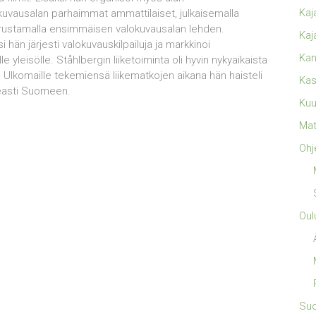
Kaj
okuvausalan parhaimmat ammattilaiset, julkaisemalla
stamalla ensimmäisen valokuvausalan lehden.
Kaj
hän järjesti valokuvauskilpailuja ja markkinoi
Kan
yleisölle. Ståhlbergin liiketoiminta oli hyvin nykyaikaista
a. Ulkomaille tekemiensä liikematkojen aikana hän haisteli
Kas
opeasti Suomeen.
Kuu
Mat
Ohj
Oul
Su