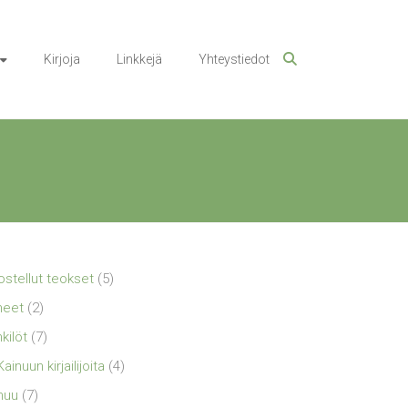
Kirjoja
Linkkejä
Yhteystiedot
ostellut teokset
(5)
neet
(2)
kilöt
(7)
Kainuun kirjailijoita
(4)
nuu
(7)