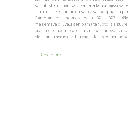
koulutustoiminnan palkkaamalla kouluttajiksi val
maamme ensimmäisen valokuvausoppaan ja peru
Cameran-lehti ilmestyi vuosina 1891–1893. Lisäksi 
maisemavalokuvauksen parhaita tuotoksia suurelle 
ja ajan olot huomioiden harvinaisen innovatiivist
alan kansainvälisiä virtauksia ja toi ideoitaan n
Read more