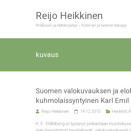
Skip
to
Reijo Heikkinen
content
Professori ja tietokirjailija – historian ja luonnon koluaja
kuvaus
Suomen valokuvauksen ja elo
kuhmolaissyntyinen Karl Emil
Reijo Heikkinen
14.12.2015
Henkilöt
,
K
K. E. Ståhlberg ei tyytynyt pelkästään muotokuva
ajan hienoimmat taustafondit, valokuvauskojeet ja