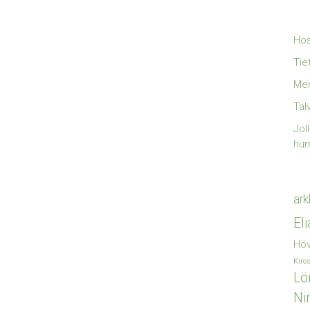
Hos
Tie
Mer
Tal
Jol
hu
ark
El
Höv
Kiro
Lö
Ni