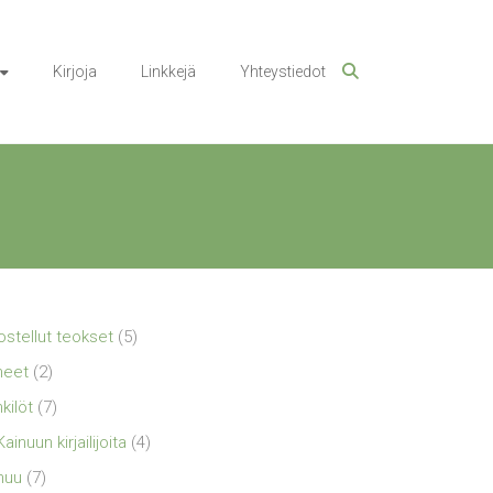
Kirjoja
Linkkejä
Yhteystiedot
ostellut teokset
(5)
neet
(2)
kilöt
(7)
Kainuun kirjailijoita
(4)
nuu
(7)