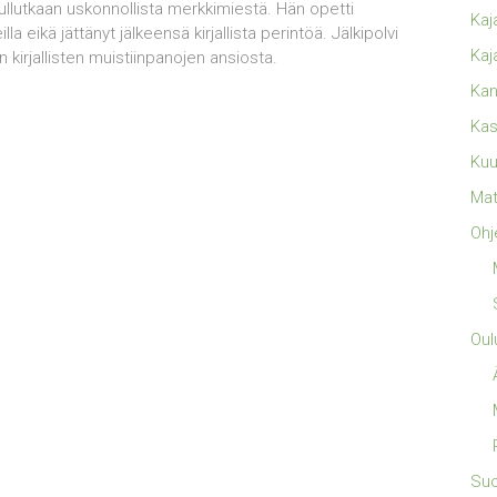
llutkaan uskonnollista merkkimiestä. Hän opetti
Kaj
a eikä jättänyt jälkeensä kirjallista perintöä. Jälkipolvi
Kaj
 kirjallisten muistiinpanojen ansiosta.
Kan
Kas
Kuu
Mat
Ohj
Oul
Su