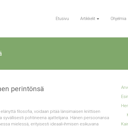
Etusivu
Artikkelit
Ohjelmia
ä
änen perintönsä
Arv
Esi
Hen
änyttä filosofia, voidaan pitää länsimaisen kriittisen
a syvällisesti pohtineena ajattelijana. Hänen persoonansa
essa mielessä, erityisesti ideaali-ihmisen esikuvana
Kai