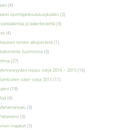
aani
(4)
aanin opettajankoulutusyksikkö
(2)
sanlääkintää ja lääketiedettä
(3)
vit
(4)
kausien nimien alkuperästä
(1)
kakohteita Suomessa
(3)
elmia
(27)
Menneisyyden reppu -sarja 2014 – 2015
(16)
Symbolien salat -sarja 2015
(11)
ujärvi
(19)
Ärjä
(4)
Manamansalo
(3)
Paltaniemi
(3)
omen majakat
(3)