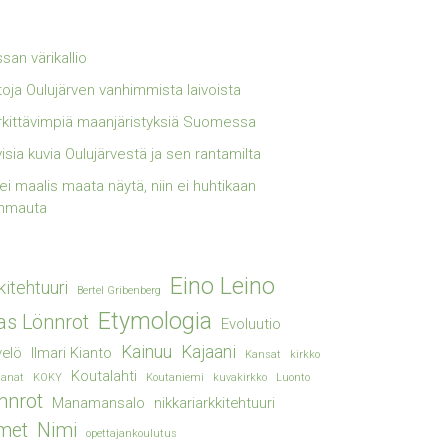
san värikallio
toja Oulujärven vanhimmista laivoista
kittävimpiä maanjäristyksiä Suomessa
visia kuvia Oulujärvestä ja sen rantamilta
lei maalis maata näytä, niin ei huhtikaan
mmauta
Eino Leino
kitehtuuri
Bertel Gribenberg
Etymologia
ias Lönnrot
Evoluutio
Kainuu
Kajaani
elö
Ilmari Kianto
Kansat
kirkko
Koutalahti
sanat
KOKY
Koutaniemi
kuvakirkko
Luonto
nnrot
Manamansalo
nikkariarkkitehtuuri
met
Nimi
opettajankoulutus