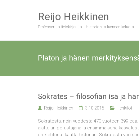
Skip
to
Reijo Heikkinen
content
Professori ja tietokirjailija – historian ja luonnon koluaja
Platon ja hänen merkityksens
Sokrates – filosofian isä ja h
Reijo Heikkinen
3.10.2015
Henkilöt
Sokratesta, noin vuodesta 470 vuoteen 399 eaa. el
ajattelun perustajana ja ensimmäisenä kasvatust
on kiehtonut kautta historian. Sokratesta voi mon