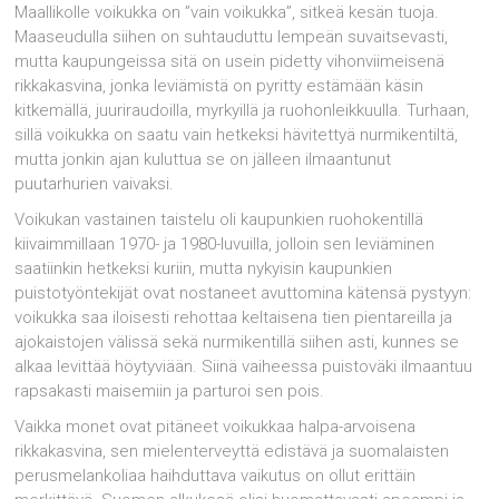
Maallikolle voikukka on ”vain voikukka”, sitkeä kesän tuoja.
Maaseudulla siihen on suhtauduttu lempeän suvaitsevasti,
mutta kaupungeissa sitä on usein pidetty vihonviimeisenä
rikkakasvina, jonka leviämistä on pyritty estämään käsin
kitkemällä, juuriraudoilla, myrkyillä ja ruohonleikkuulla. Turhaan,
sillä voikukka on saatu vain hetkeksi hävitettyä nurmikentiltä,
mutta jonkin ajan kuluttua se on jälleen ilmaantunut
puutarhurien vaivaksi.
Voikukan vastainen taistelu oli kaupunkien ruohokentillä
kiivaimmillaan 1970- ja 1980-luvuilla, jolloin sen leviäminen
saatiinkin hetkeksi kuriin, mutta nykyisin kaupunkien
puistotyöntekijät ovat nostaneet avuttomina kätensä pystyyn:
voikukka saa iloisesti rehottaa keltaisena tien pientareilla ja
ajokaistojen välissä sekä nurmikentillä siihen asti, kunnes se
alkaa levittää höytyviään. Siinä vaiheessa puistoväki ilmaantuu
rapsakasti maisemiin ja parturoi sen pois.
Vaikka monet ovat pitäneet voikukkaa halpa-arvoisena
rikkakasvina, sen mielenterveyttä edistävä ja suomalaisten
perusmelankoliaa haihduttava vaikutus on ollut erittäin