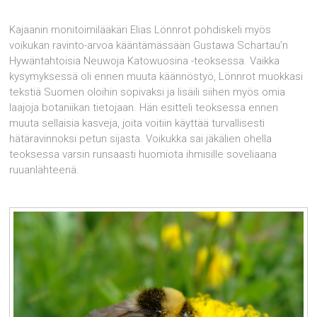
Kajaanin monitoimilääkäri Elias Lönnrot pohdiskeli myös
voikukan ravinto-arvoa kääntämässään Gustawa Schartau’n
Hywäntahtoisia Neuwoja Katowuosina -teoksessa. Vaikka
kysymyksessä oli ennen muuta käännöstyö, Lönnrot muokkasi
tekstiä Suomen oloihin sopivaksi ja lisäili siihen myös omia
laajoja botaniikan tietojaan. Hän esitteli teoksessa ennen
muuta sellaisia kasveja, joita voitiin käyttää turvallisesti
hätäravinnoksi petun sijasta. Voikukka sai jäkälien ohella
teoksessa varsin runsaasti huomiota ihmisille soveliaana
ruuanlähteenä.