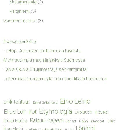
Manamansalo
(3)
Paltaniemi
(3)
Suomen majakat
(3)
Hossan värikallio
Tietoja Oulujärven vanhimmista laivoista
Merkittävimpiä maanjäristyksiä Suomessa
Talvisia kuvia Oulujärvestä ja sen rantamilta
Jollei maalis maata näytä, niin ei huhtikaan hummauta
Eino Leino
arkkitehtuuri
Bertel Gribenberg
Etymologia
Elias Lönnrot
Evoluutio
Hövelö
Kainuu
Kajaani
Ilmari Kianto
Kansat
kirkko
Kirosanat
KOKY
Lönnrot
Koutalahti
Koutaniemi
kuvakirkko
Luonto