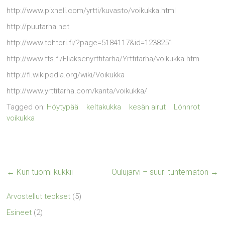
http://www.pixheli.com/yrtti/kuvasto/voikukka.html
http://puutarha.net
http://www.tohtori.fi/?page=5184117&id=1238251
http://www.tts.fi/Eliaksenyrttitarha/Yrttitarha/voikukka.htm
http://fi.wikipedia.org/wiki/Voikukka
http://www.yrttitarha.com/kanta/voikukka/
Tagged on:
Höytypää
keltakukka
kesän airut
Lönnrot
voikukka
←
Kun tuomi kukkii
Oulujärvi – suuri tuntematon
→
Arvostellut teokset
(5)
Esineet
(2)