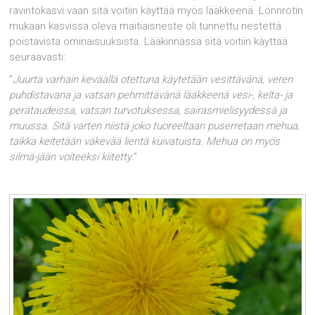
ravintokasvi vaan sitä voitiin käyttää myös lääkkeenä. Lönnrotin
mukaan kasvissa oleva maitiaisneste oli tunnettu nestettä
poistavista ominaisuuksista. Lääkinnässä sitä voitiin käyttää
seuraavasti:
”
Juurta varhain keväällä otettuna käytetään vesittävänä, veren
puhdistavana ja vatsan pehmittävänä lääkkeenä vesi-, kelta- ja
perätaudeissa, vatsan turvotuksessa, sairasmielisyydessä ja
muussa. Sitä varten niistä joko tuoreeltaan puserretaan mehua,
taikka keitetään väkevää lientä kuivatuista. Mehua on myös
silmä-jään voiteeksi kiitetty
.”