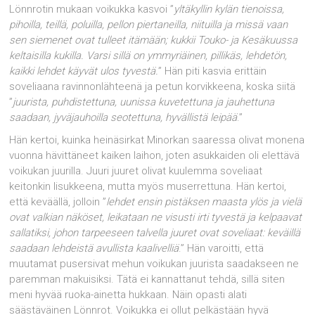
Lönnrotin mukaan voikukka kasvoi ”
yltäkyllin kylän tienoissa,
pihoilla, teillä, poluilla, pellon piertaneilla, niituilla ja missä vaan
sen siemenet ovat tulleet itämään; kukkii Touko- ja Kesäkuussa
keltaisilla kukilla. Varsi sillä on ymmyriäinen, pillikäs, lehdetön,
kaikki lehdet käyvät ulos tyvestä.
” Hän piti kasvia erittäin
soveliaana ravinnonlähteenä ja petun korvikkeena, koska siitä
”
juurista, puhdistettuna, uunissa kuvetettuna ja jauhettuna
saadaan, jyväjauhoilla seotettuna, hyvällistä leipää
.”
Hän kertoi, kuinka heinäsirkat Minorkan saaressa olivat monena
vuonna hävittäneet kaiken laihon, joten asukkaiden oli elettävä
voikukan juurilla. Juuri juuret olivat kuulemma soveliaat
keitonkin lisukkeena, mutta myös muserrettuna. Hän kertoi,
että keväällä, jolloin ”
lehdet ensin pistäksen maasta ylös ja vielä
ovat valkian näköset, leikataan ne visusti irti tyvestä ja kelpaavat
sallatiksi, johon tarpeeseen talvella juuret ovat soveliaat: keväillä
saadaan lehdeistä avullista kaalivelliä
.” Hän varoitti, että
muutamat pusersivat mehun voikukan juurista saadakseen ne
paremman makuisiksi. Tätä ei kannattanut tehdä, sillä siten
meni hyvää ruoka-ainetta hukkaan. Näin opasti alati
säästäväinen Lönnrot. Voikukka ei ollut pelkästään hyvä