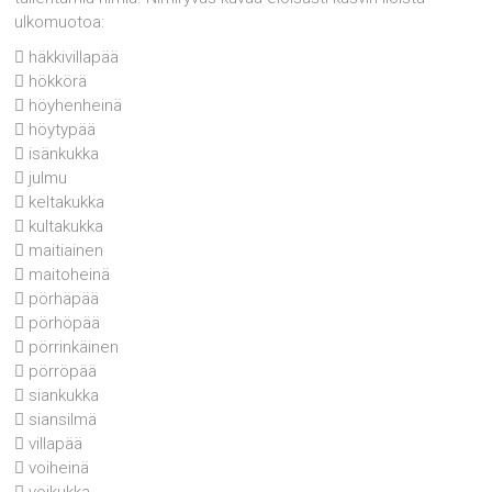
ulkomuotoa:
 häkkivillapää
 hökkörä
 höyhenheinä
 höytypää
 isänkukka
 julmu
 keltakukka
 kultakukka
 maitiainen
 maitoheinä
 pörhäpää
 pörhöpää
 pörrinkäinen
 pörröpää
 siankukka
 siansilmä
 villapää
 voiheinä
 voikukka