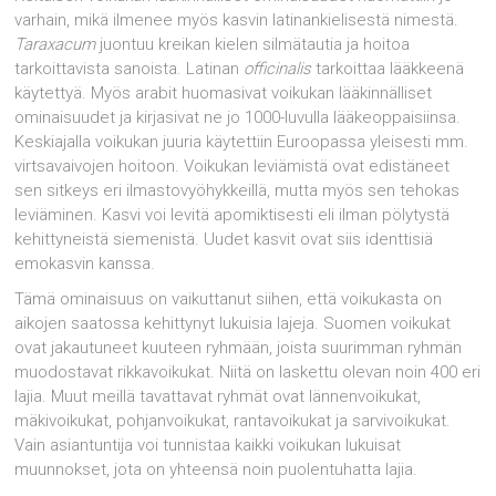
varhain, mikä ilmenee myös kasvin latinankielisestä nimestä.
Taraxacum
juontuu kreikan kielen silmätautia ja hoitoa
tarkoittavista sanoista. Latinan
officinalis
tarkoittaa lääkkeenä
käytettyä. Myös arabit huomasivat voikukan lääkinnälliset
ominaisuudet ja kirjasivat ne jo 1000-luvulla lääkeoppaisiinsa.
Keskiajalla voikukan juuria käytettiin Euroopassa yleisesti mm.
virtsavaivojen hoitoon. Voikukan leviämistä ovat edistäneet
sen sitkeys eri ilmastovyöhykkeillä, mutta myös sen tehokas
leviäminen. Kasvi voi levitä apomiktisesti eli ilman pölytystä
kehittyneistä siemenistä. Uudet kasvit ovat siis identtisiä
emokasvin kanssa.
Tämä ominaisuus on vaikuttanut siihen, että voikukasta on
aikojen saatossa kehittynyt lukuisia lajeja. Suomen voikukat
ovat jakautuneet kuuteen ryhmään, joista suurimman ryhmän
muodostavat rikkavoikukat. Niitä on laskettu olevan noin 400 eri
lajia. Muut meillä tavattavat ryhmät ovat lännenvoikukat,
mäkivoikukat, pohjanvoikukat, rantavoikukat ja sarvivoikukat.
Vain asiantuntija voi tunnistaa kaikki voikukan lukuisat
muunnokset, jota on yhteensä noin puolentuhatta lajia.