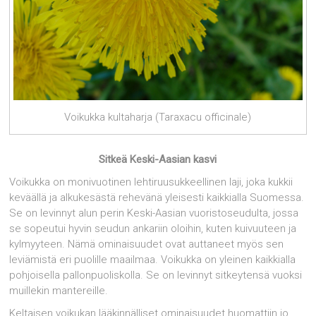
Voikukka kultaharja (Taraxacu officinale)
Sitkeä Keski-Aasian kasvi
Voikukka on monivuotinen lehtiruusukkeellinen laji, joka kukkii
keväällä ja alkukesästä rehevänä yleisesti kaikkialla Suomessa.
Se on levinnyt alun perin Keski-Aasian vuoristoseudulta, jossa
se sopeutui hyvin seudun ankariin oloihin, kuten kuivuuteen ja
kylmyyteen. Nämä ominaisuudet ovat auttaneet myös sen
leviämistä eri puolille maailmaa. Voikukka on yleinen kaikkialla
pohjoisella pallonpuoliskolla. Se on levinnyt sitkeytensä vuoksi
muillekin mantereille.
Keltaisen voikukan lääkinnälliset ominaisuudet huomattiin jo