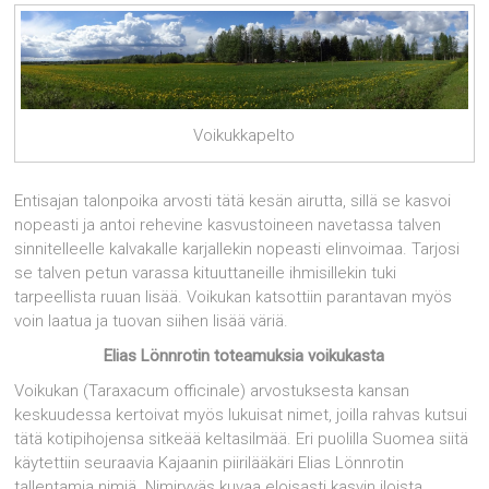
Voikukkapelto
Entisajan talonpoika arvosti tätä kesän airutta, sillä se kasvoi
nopeasti ja antoi rehevine kasvustoineen navetassa talven
sinnitelleelle kalvakalle karjallekin nopeasti elinvoimaa. Tarjosi
se talven petun varassa kituuttaneille ihmisillekin tuki
tarpeellista ruuan lisää. Voikukan katsottiin parantavan myös
voin laatua ja tuovan siihen lisää väriä.
Elias Lönnrotin toteamuksia voikukasta
Voikukan (Taraxacum officinale) arvostuksesta kansan
keskuudessa kertoivat myös lukuisat nimet, joilla rahvas kutsui
tätä kotipihojensa sitkeää keltasilmää. Eri puolilla Suomea siitä
käytettiin seuraavia Kajaanin piirilääkäri Elias Lönnrotin
tallentamia nimiä. Nimiryväs kuvaa eloisasti kasvin iloista