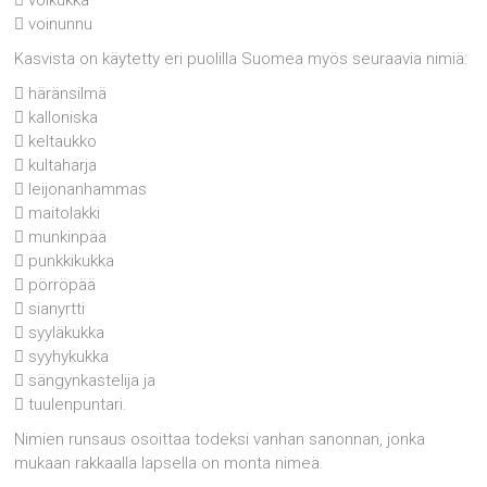
 voinunnu
Kasvista on käytetty eri puolilla Suomea myös seuraavia nimiä:
 häränsilmä
 kalloniska
 keltaukko
 kultaharja
 leijonanhammas
 maitolakki
 munkinpää
 punkkikukka
 pörröpää
 sianyrtti
 syyläkukka
 syyhykukka
 sängynkastelija ja
 tuulenpuntari.
Nimien runsaus osoittaa todeksi vanhan sanonnan, jonka
mukaan rakkaalla lapsella on monta nimeä.