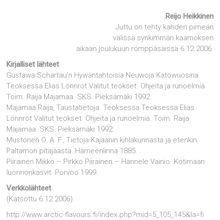
Reijo Heikkinen
Juttu on tehty kahden pimeän
välissä synkimmän kaamoksen
aikaan joulukuun römppäsäissä 6.12.2006.
Kirjalliset lähteet
Gustawa Schartau’n Hywäntahtoisia Neuwoja Katowuosina.
Teoksessa Elias Lönnrot Valitut teokset. Ohjeita ja runoelmia.
Toim. Raija Majamaa. SKS. Pieksämäki 1992.
Majamaa Raija, Taustatietoja. Teoksessa Teoksessa Elias
Lönnrot Valitut teokset. Ohjeita ja runoelmia. Toim. Raija
Majamaa. SKS. Pieksämäki 1992.
Mustonen O. A. F., Tietoja Kajaanin kihlakunnasta ja etenkin
Paltamon pitäjäästä. Hämeenlinna 1885.
Piirainen Mikko – Pirkko Piirainen – Hannele Vainio. Kotimaan
luonnonkasvit. Porvoo 1999.
Verkkolähteet
(Katsottu 6.12.2006)
http://www.arctic-flavours.fi/index.php?mid=5_105_145&la=fi