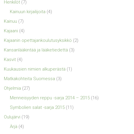
Henkilöt
(7)
Kainuun kirjailijoita
(4)
Kainuu
(7)
Kajaani
(4)
Kajaanin opettajankoulutusyksikkö
(2)
Kansanlääkintää ja lääketiedettä
(3)
Kasvit
(4)
Kuukausien nimien alkuperästä
(1)
Matkakohteita Suomessa
(3)
Ohjelmia
(27)
Menneisyyden reppu -sarja 2014 – 2015
(16)
Symbolien salat -sarja 2015
(11)
Oulujärvi
(19)
Ärjä
(4)