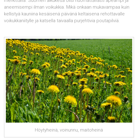
merkittävä. Suomen alkukesä olisi huomattavasti apeampi ja
aneemisempi ilman voikukkia. Mikä onkaan mukavampaa kuin
kellistyä kauniina kesäisenä päivänä keltaisena rehottavalle
voikukkaniitylle ja katsella taivaalla purjehtivia poutapilviä.
Höytyheinä, voinunnu, maitoheinä