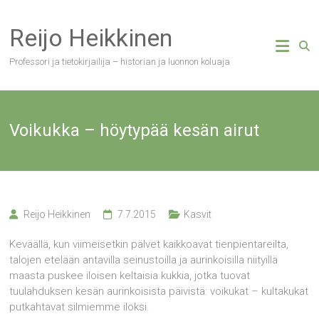
Skip
to
Reijo Heikkinen
content
Professori ja tietokirjailija – historian ja luonnon koluaja
Voikukka – höytypää kesän airut
Reijo Heikkinen
7.7.2015
Kasvit
Keväällä, kun viimeisetkin pälvet kaikkoavat tienpientareilta,
talojen etelään antavilla seinustoilla ja aurinkoisilla niityillä
maasta puskee iloisen keltaisia kukkia, jotka tuovat
tuulahduksen kesän aurinkoisista päivistä: voikukat – kultakukat
putkahtavat silmiemme iloksi.