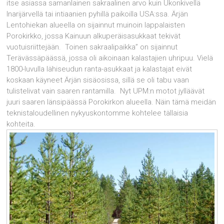
itse asiassa samanlainen sakraalinen arvo kuin Ukonkivellä
Inarijärvellä tai intiaanien pyhillä paikoilla USA:ssa. Ärjän
Lentohiekan alueella on sijainnut muinoin lappalaisten
Porokirkko, jossa Kainuun alkuperäisasukkaat tekivät
vuotuisriittejään. Toinen sakraalipaikka” on sijainnut
Terävässäpäässä, jossa oli aikoinaan kalastajien uhripuu. Vielä
1800-luvulla lähiseudun ranta-asukkaat ja kalastajat eivät
koskaan käyneet Ärjän sisäosissa, sillä se oli tabu vaan
tulistelivat vain saaren rantamilla. Nyt UPM:n motot jylläävät
juuri saaren länsipäässä Porokirkon alueella. Näin tämä meidän
teknistaloudellinen nykyuskontomme kohtelee tällaisia
kohteita.