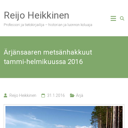
Skip
to
Reijo Heikkinen
content
Professori ja tietokirjailija – historian ja luonnon koluaja
Ärjänsaaren metsänhakkuut
tammi-helmikuussa 2016
Reijo Heikkinen
31.1.2016
Ärjä