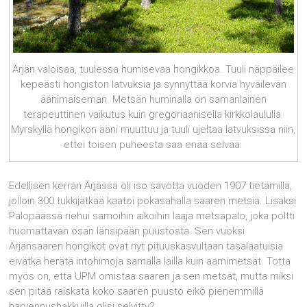
Ärjän valoisaa, tuulessa humisevaa hongikkoa. Tuuli näppäilee
kepeästi hongiston latvuksia ja synnyttää korvia hyväilevän
äänimaiseman. Metsän huminalla on samanlainen
terapeuttinen vaikutus kuin gregoriaanisella kirkkolaululla.
Myrskyllä hongikon ääni muuttuu ja tuuli ujeltaa latvuksissa niin,
ettei toisen puheesta saa enää selvää.
Edellisen kerran Ärjässä oli iso savotta vuoden 1907 tietämillä,
jolloin 300 tukkijätkää kaatoi pokasahalla saaren metsiä. Lisäksi
Palopäässä riehui samoihin aikoihin laaja metsäpalo, joka poltti
huomattavan osan länsipään puustosta. Sen vuoksi
Ärjänsaaren hongikot ovat nyt pituuskasvultaan tasalaatuisia
eivätkä herätä intohimoja samalla lailla kuin aarnimetsät. Totta
myös on, että UPM omistaa saaren ja sen metsät, mutta miksi
sen pitää raiskata koko saaren puusto eikö pienemmillä
harvennushakkuilla olisi selvitty?