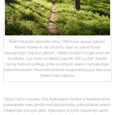
Ärjän Palopään dyyneillä riehui 1900-luvun alussa tulipalo.
Alueen honkia ei ole istutettu vaan ne saivat hyvän
kasvupohjan tulipalon jälkeen. Vaikka seudun hongat eivät ole
kookkaita, osa niistä on iältään jopa liki 200 vuotta! Salolle
syntyy helposti polkuja, jotka osoittavat saaren metsäpohjan
haavoittuvuuden. Ravinneköyhässä maaperässä puut kasvavat
hitaasti kuin Lapissa.
Täytyy myös muistaa, että Ärjänsaaren honkia ei kaadeta enää
pokasahalla vaan järeillä metsätyökoneilla, jotka jättävät saaren
maaperään pysyvät jäljet. Ärjänsaari on koko Oulujärven upein