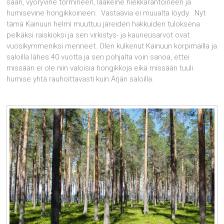
saari, vyöryvine törmineen, laakeine hiekkarantoineen ja
humisevine hongikkoineen. Vastaavia ei muualta löydy. Nyt
tämä Kainuun helmi muuttuu järeiden hakkuiden tuloksena
pelkäksi raiskioksi ja sen virkistys- ja kauneusarvot ovat
vuosikymmeniksi menneet. Olen kulkenut Kainuun korpimailla ja
saloilla lähes 40 vuotta ja sen pohjalta voin sanoa, ettei
missään ei ole niin valoisia hongikkoja eikä missään tuuli
humise yhtä rauhoittavasti kuin Ärjän saloilla.