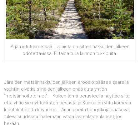
Ärjän istutusmetsää. Tällaista on sitten hakkuiden jälkeen
odotettavissa. Ei taida tulla kunnon tukkipuita.
Järeiden metsänhakkuiden jälkeen eroosio pääsee saarella
vauhtiin eivätkä siinä sen jälkeen enää auta yhtiön
”metsänhoitotoimet”. Kaiken tämä perusteella näyttää siltä,
että yhtiö vie nyt tuhkatkin pesästä ja Kainuu on yhtä komeaa
luontokohdetta köyhempi. Ärjän upeita hongikkoja pääsevät
tulevaisuudessa ihailemaan vasta lastenlastenlapset, jos
hekään.