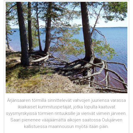
Ärjänsaaren törmillä sinnittelevät vahvojen juuriensa varassa
ikiaikaiset kummituspetäjät, jotka lopulta kaatuvat
syysmyrskyissä törmien rintuuksille ja vierivät viimein järveen.
Saari pienenee vääjäämättä aikojen saatossa Oulujärven
kallistuessa maannousun myötä itään päin.