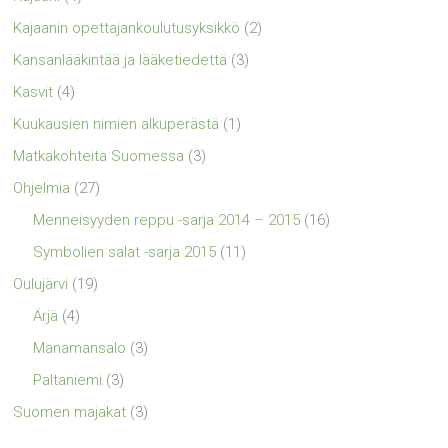
Kajaanin opettajankoulutusyksikkö
(2)
Kansanlääkintää ja lääketiedettä
(3)
Kasvit
(4)
Kuukausien nimien alkuperästä
(1)
Matkakohteita Suomessa
(3)
Ohjelmia
(27)
Menneisyyden reppu -sarja 2014 – 2015
(16)
Symbolien salat -sarja 2015
(11)
Oulujärvi
(19)
Ärjä
(4)
Manamansalo
(3)
Paltaniemi
(3)
Suomen majakat
(3)