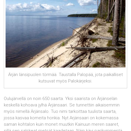
Ärjän länsipuolen törmää. Taustalla Palopää, jota paikalliset
kutsuvat myös Palokärjeksi.
Oulujärvellä on noin 650 saarta. Yksi saarista on Ärjänselän
keskellä kohoava jylhä Ärjänsaari. Se tunnettiin aikaisemmin
myös nimellä Ärjänsalo. Tuo nimi tarkoittaa tuulista saarta,
jossa kasvaa komeita honkia. Nyt Arjänsaari on kokemassa
saman kohtalon kuin monet muutkin Kainuun meren saaret,
sillä sen salskeat metsät kaadetaan. Näin kävi parikymmentä