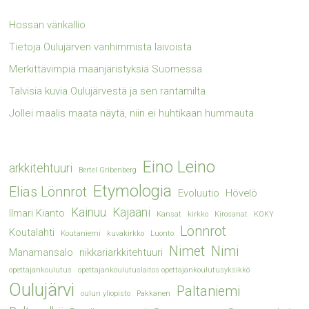
Hossan värikallio
Tietoja Oulujärven vanhimmista laivoista
Merkittävimpiä maanjäristyksiä Suomessa
Talvisia kuvia Oulujärvestä ja sen rantamilta
Jollei maalis maata näytä, niin ei huhtikaan hummauta
Eino Leino
arkkitehtuuri
Bertel Gribenberg
Etymologia
Elias Lönnrot
Evoluutio
Hövelö
Kainuu
Kajaani
Ilmari Kianto
Kansat
kirkko
Kirosanat
KOKY
Lönnrot
Koutalahti
Koutaniemi
kuvakirkko
Luonto
Nimet
Nimi
Manamansalo
nikkariarkkitehtuuri
opettajankoulutus
opettajankoulutuslaitos opettajankoulutusyksikkö
Oulujärvi
Paltaniemi
oulun yliopisto
Pakkanen