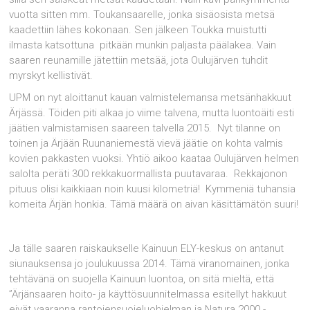
vuotta sitten mm. Toukansaarelle, jonka sisäosista metsä
kaadettiin lähes kokonaan. Sen jälkeen Toukka muistutti
ilmasta katsottuna pitkään munkin paljasta päälakea. Vain
saaren reunamille jätettiin metsää, jota Oulujärven tuhdit
myrskyt kellistivät.
UPM on nyt aloittanut kauan valmistelemansa metsänhakkuut
Ärjässä. Töiden piti alkaa jo viime talvena, mutta luontoäiti esti
jäätien valmistamisen saareen talvella 2015. Nyt tilanne on
toinen ja Ärjään Ruunaniemestä vievä jäätie on kohta valmis
kovien pakkasten vuoksi. Yhtiö aikoo kaataa Oulujärven helmen
salolta peräti 300 rekkakuormallista puutavaraa. Rekkajonon
pituus olisi kaikkiaan noin kuusi kilometriä! Kymmeniä tuhansia
komeita Ärjän honkia. Tämä määrä on aivan käsittämätön suuri!
Ja tälle saaren raiskaukselle Kainuun ELY-keskus on antanut
siunauksensa jo joulukuussa 2014. Tämä viranomainen, jonka
tehtävänä on suojella Kainuun luontoa, on sitä mieltä, että
”Ärjänsaaren hoito- ja käyttösuunnitelmassa esitellyt hakkuut
eivät vaaranna rantojensuojeluohjelman ja Natura 2000 -