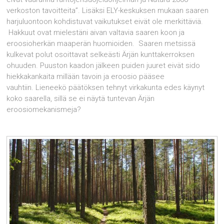
verkoston tavoitteita”. Lisäksi ELY-keskuksen mukaan saaren
harjuluontoon kohdistuvat vaikutukset eivät ole merkittäviä.
Hakkuut ovat mielestäni aivan valtavia saaren koon ja
eroosioherkän maaperän huomioiden. Saaren metsissä
kulkevat polut osoittavat selkeästi Ärjän kunttakerroksen
ohuuden. Puuston kaadon jälkeen puiden juuret eivät sido
hiekkakankaita millään tavoin ja eroosio pääsee
vauhtiin. Lieneekö päätöksen tehnyt virkakunta edes käynyt
koko saarella, sillä se ei näytä tuntevan Ärjän
eroosiomekanismeja?