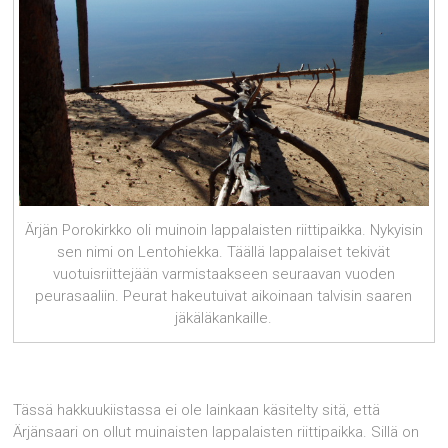
Ärjän Porokirkko oli muinoin lappalaisten riittipaikka. Nykyisin
sen nimi on Lentohiekka. Täällä lappalaiset tekivät
vuotuisriittejään varmistaakseen seuraavan vuoden
peurasaaliin. Peurat hakeutuivat aikoinaan talvisin saaren
jäkäläkankaille.
Tässä hakkuukiistassa ei ole lainkaan käsitelty sitä, että
Ärjänsaari on ollut muinaisten lappalaisten riittipaikka. Sillä on