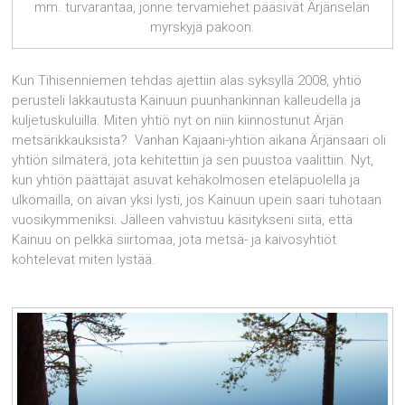
mm. turvarantaa, jonne tervamiehet pääsivät Ärjänselän
myrskyjä pakoon.
Kun Tihisenniemen tehdas ajettiin alas syksyllä 2008, yhtiö
perusteli lakkautusta Kainuun puunhankinnan kalleudella ja
kuljetuskuluilla. Miten yhtiö nyt on niin kiinnostunut Ärjän
metsärikkauksista? Vanhan Kajaani-yhtiön aikana Ärjänsaari oli
yhtiön silmäterä, jota kehitettiin ja sen puustoa vaalittiin. Nyt,
kun yhtiön päättäjät asuvat kehäkolmosen eteläpuolella ja
ulkomailla, on aivan yksi lysti, jos Kainuun upein saari tuhotaan
vuosikymmeniksi. Jälleen vahvistuu käsitykseni siitä, että
Kainuu on pelkkä siirtomaa, jota metsä- ja kaivosyhtiöt
kohtelevat miten lystää.