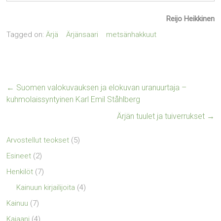
Reijo Heikkinen
Tagged on:
Ärjä
Ärjänsaari
metsänhakkuut
←
Suomen valokuvauksen ja elokuvan uranuurtaja –
kuhmolaissyntyinen Karl Emil Ståhlberg
Ärjän tuulet ja tuiverrukset
→
Arvostellut teokset
(5)
Esineet
(2)
Henkilöt
(7)
Kainuun kirjailijoita
(4)
Kainuu
(7)
Kajaani
(4)