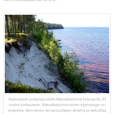
Ärjänsaaren pohjoispuolella Mansikkatörmä kohoaa liki 20
metrin korkeuteen. Mansikkatörmä-nimen etymologia on
epäselvä. Nimi lienee tervansoutajien antama ja tarkoittaa