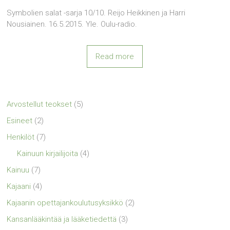
Symbolien salat -sarja 10/10. Reijo Heikkinen ja Harri
Nousiainen. 16.5.2015. Yle. Oulu-radio.
Read more
Arvostellut teokset
(5)
Esineet
(2)
Henkilöt
(7)
Kainuun kirjailijoita
(4)
Kainuu
(7)
Kajaani
(4)
Kajaanin opettajankoulutusyksikkö
(2)
Kansanlääkintää ja lääketiedettä
(3)