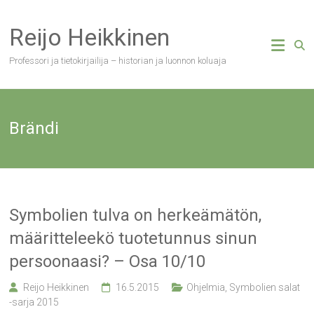
Skip
to
Reijo Heikkinen
content
Professori ja tietokirjailija – historian ja luonnon koluaja
Brändi
Symbolien tulva on herkeämätön,
määritteleekö tuotetunnus sinun
persoonaasi? – Osa 10/10
Reijo Heikkinen
16.5.2015
Ohjelmia
,
Symbolien salat
-sarja 2015