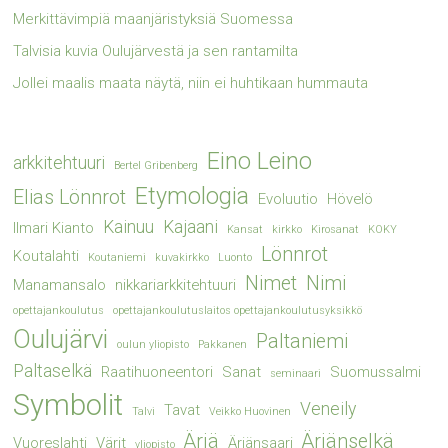
Merkittävimpiä maanjäristyksiä Suomessa
Talvisia kuvia Oulujärvestä ja sen rantamilta
Jollei maalis maata näytä, niin ei huhtikaan hummauta
Eino Leino
arkkitehtuuri
Bertel Gribenberg
Etymologia
Elias Lönnrot
Evoluutio
Hövelö
Kainuu
Kajaani
Ilmari Kianto
Kansat
kirkko
Kirosanat
KOKY
Lönnrot
Koutalahti
Koutaniemi
kuvakirkko
Luonto
Nimet
Nimi
Manamansalo
nikkariarkkitehtuuri
opettajankoulutus
opettajankoulutuslaitos opettajankoulutusyksikkö
Oulujärvi
Paltaniemi
oulun yliopisto
Pakkanen
Paltaselkä
Raatihuoneentori
Sanat
Suomussalmi
seminaari
Symbolit
Veneily
Tavat
Talvi
Veikko Huovinen
Ärjä
Ärjänselkä
Vuoreslahti
Värit
Ärjänsaari
yliopisto