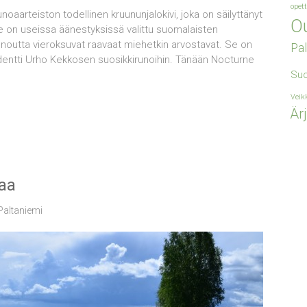
opet
aarteiston todellinen kruununjalokivi, joka on säilyttänyt
Ou
on useissa äänestyksissä valittu suomalaisten
 runoutta vieroksuvat raavaat miehetkin arvostavat. Se on
Pal
ntti Urho Kekkosen suosikkirunoihin. Tänään Nocturne
Su
Veik
Är
aa
Paltaniemi