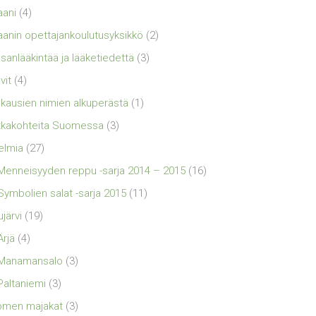
aani
(4)
aanin opettajankoulutusyksikkö
(2)
sanlääkintää ja lääketiedettä
(3)
vit
(4)
kausien nimien alkuperästä
(1)
kakohteita Suomessa
(3)
elmia
(27)
Menneisyyden reppu -sarja 2014 – 2015
(16)
Symbolien salat -sarja 2015
(11)
ujärvi
(19)
Ärjä
(4)
Manamansalo
(3)
Paltaniemi
(3)
omen majakat
(3)