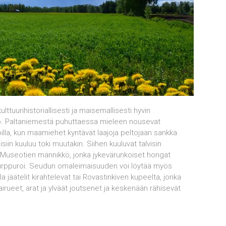
lttuurihistoriallisesti ja maisemallisesti hyvin
öö. Paltaniemestä puhuttaessa mieleen nousevat
lla, kun maamiehet kyntävät laajoja peltojaan sankka
iin kuuluu toki muutakin. Siihen kuuluvat talvisin
a Museotien männikkö, jonka jykevärunkoiset hongat
 purppuroi. Seudun omaleimaisuuden voi löytää myös
a jäätelit kirahtelevat tai Rovastinkiven kupeelta, jonka
ueet, arat ja ylväät joutsenet ja keskenään rähisevät