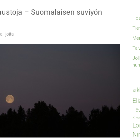
austoja – Suomalaisen suviyön
Hos
Tie
ilijoita
Mer
Tal
Jol
hu
ark
El
Höv
Kiro
Lö
Ni