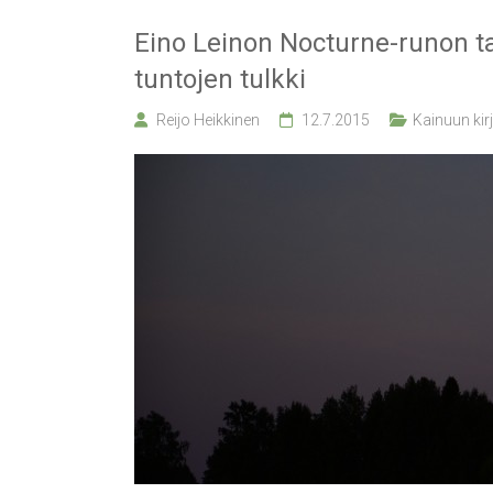
Eino Leinon Nocturne-runon t
tuntojen tulkki
Reijo Heikkinen
12.7.2015
Kainuun kirja