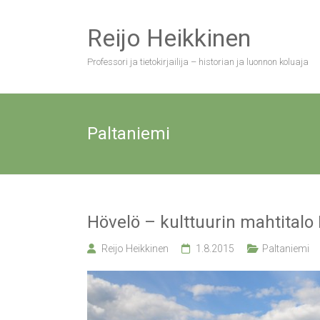
Skip
to
Reijo Heikkinen
content
Professori ja tietokirjailija – historian ja luonnon koluaja
Paltaniemi
Hövelö – kulttuurin mahtitalo
Reijo Heikkinen
1.8.2015
Paltaniemi