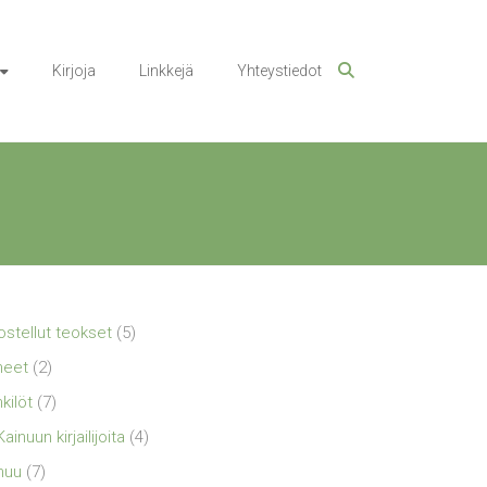
Kirjoja
Linkkejä
Yhteystiedot
ostellut teokset
(5)
neet
(2)
kilöt
(7)
Kainuun kirjailijoita
(4)
nuu
(7)