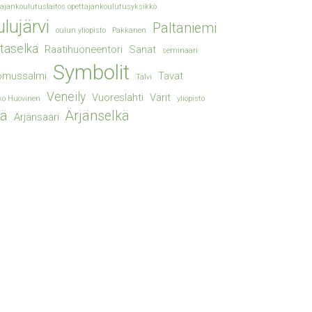
tajankoulutuslaitos opettajankoulutusyksikkö
lujärvi
Paltaniemi
oulun yliopisto
Pakkanen
taselkä
Raatihuoneentori
Sanat
seminaari
Symbolit
omussalmi
Tavat
Talvi
Veneily
Vuoreslahti
Värit
ko Huovinen
yliopisto
jä
Ärjänselkä
Ärjänsaari