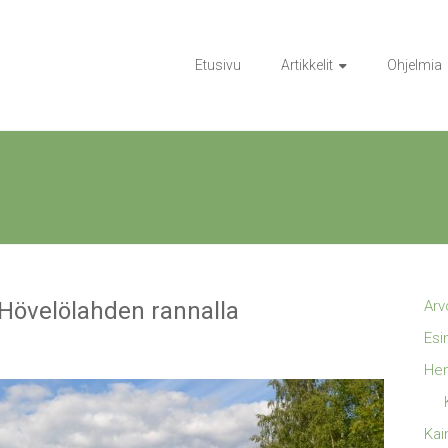
Etusivu
Artikkelit
Ohjelmia
 Hövelölahden rannalla
Arv
Esi
Hen
Kai