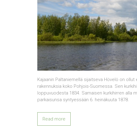
Kajaanin Paltaniemellä sijaitseva Hövelö on ollut e
rakennuksia koko Pohjois-Suomessa. Sen kurkihirr
loppuvuodesta 1834. Samaisen kurkihirren alla 
parkaisunsa syntyessään 6. heinäkuuta 1878.
Read more