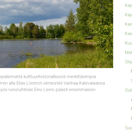
Kaj
Kaj
Kan
Kas
Kuu
Mat
Ohj
päilemättä kulttuurihistoriallisesti merkittävimpiä
en alla Elias Lönnrot viimeisteli Vanhaa Kalevalaansa
myös runoruhtinas Eino Leino päästi ensimmäisen
Oul
Su