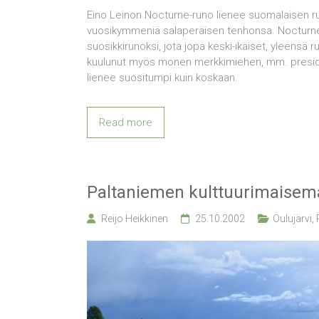
Eino Leinon Nocturne-runo lienee suomalaisen runo
vuosikymmeniä salaperäisen tenhonsa. Nocturne 
suosikkirunoksi, jota jopa keski-ikäiset, yleensä
kuulunut myös monen merkkimiehen, mm. preside
lienee suositumpi kuin koskaan.
Read more
Paltaniemen kulttuurimaisem
Reijo Heikkinen
25.10.2002
Oulujärvi
,