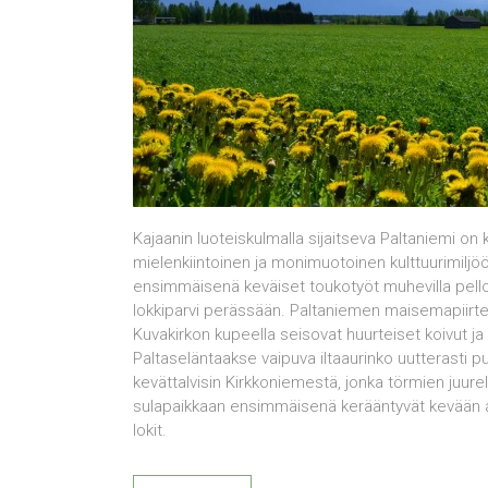
Kajaanin luoteiskulmalla sijaitseva Paltaniemi on ku
mielenkiintoinen ja monimuotoinen kulttuurimilj
ensimmäisenä keväiset toukotyöt muhevilla pelloi
lokkiparvi perässään. Paltaniemen maisemapiirteis
Kuvakirkon kupeella seisovat huurteiset koivut j
Paltaseläntaakse vaipuva iltaaurinko uutterasti
kevättalvisin Kirkkoniemestä, jonka törmien juurell
sulapaikkaan ensimmäisenä kerääntyvät kevään air
lokit.