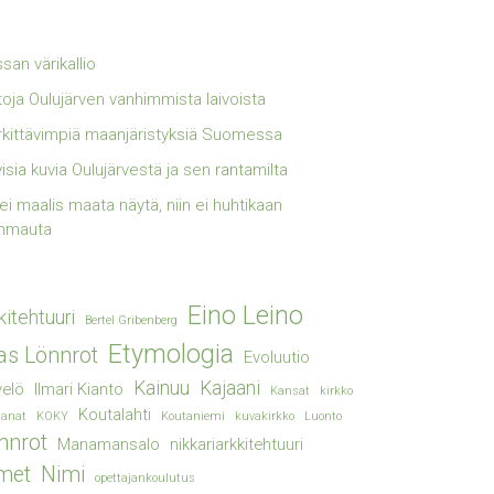
san värikallio
toja Oulujärven vanhimmista laivoista
kittävimpiä maanjäristyksiä Suomessa
visia kuvia Oulujärvestä ja sen rantamilta
lei maalis maata näytä, niin ei huhtikaan
mmauta
Eino Leino
kitehtuuri
Bertel Gribenberg
Etymologia
ias Lönnrot
Evoluutio
Kainuu
Kajaani
elö
Ilmari Kianto
Kansat
kirkko
Koutalahti
sanat
KOKY
Koutaniemi
kuvakirkko
Luonto
nnrot
Manamansalo
nikkariarkkitehtuuri
met
Nimi
opettajankoulutus