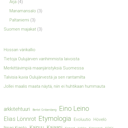
Ärjä
(4)
Manamansalo
(3)
Paltaniemi
(3)
Suomen majakat
(3)
Hossan värikallio
Tietoja Oulujärven vanhimmista laivoista
Merkittävimpiä maanjäristyksiä Suomessa
Talvisia kuvia Oulujärvestä ja sen rantamilta
Jollei maalis maata näytä, niin ei huhtikaan hummauta
Eino Leino
arkkitehtuuri
Bertel Gribenberg
Etymologia
Elias Lönnrot
Evoluutio
Hövelö
Kainuu
Kajaani
Ilmari Kianto