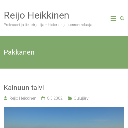
Skip
to
Reijo Heikkinen
content
Professori ja tietokirjailija – historian ja luonnon koluaja
Pakkanen
Kainuun talvi
Reijo Heikkinen
8.3.2002
Oulujärvi