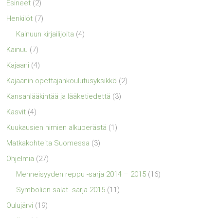
Esineet
(2)
Henkilöt
(7)
Kainuun kirjailijoita
(4)
Kainuu
(7)
Kajaani
(4)
Kajaanin opettajankoulutusyksikkö
(2)
Kansanlääkintää ja lääketiedettä
(3)
Kasvit
(4)
Kuukausien nimien alkuperästä
(1)
Matkakohteita Suomessa
(3)
Ohjelmia
(27)
Menneisyyden reppu -sarja 2014 – 2015
(16)
Symbolien salat -sarja 2015
(11)
Oulujärvi
(19)