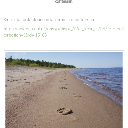
kohteisiin.
Kirjallista tuotantoani on laajemmin osoitteessa:
https://solecris.oulu.fi/crisyp/disp/_/fi/cr_redir_all/fet/fet/sea?
direction=3&id=-15103