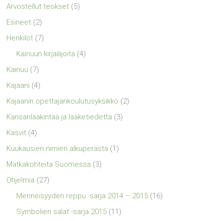
Arvostellut teokset
(5)
Esineet
(2)
Henkilöt
(7)
Kainuun kirjailijoita
(4)
Kainuu
(7)
Kajaani
(4)
Kajaanin opettajankoulutusyksikkö
(2)
Kansanlääkintää ja lääketiedettä
(3)
Kasvit
(4)
Kuukausien nimien alkuperästä
(1)
Matkakohteita Suomessa
(3)
Ohjelmia
(27)
Menneisyyden reppu -sarja 2014 – 2015
(16)
Symbolien salat -sarja 2015
(11)