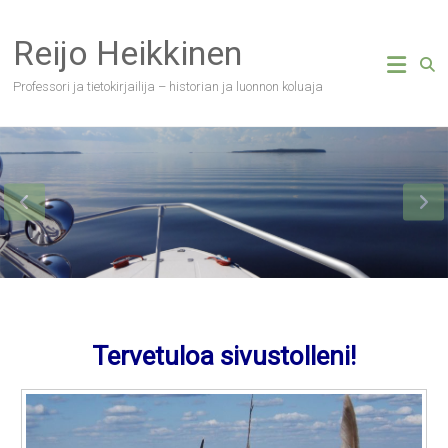
Skip
to
Reijo Heikkinen
content
Professori ja tietokirjailija – historian ja luonnon koluaja
Tervetuloa sivustolleni!