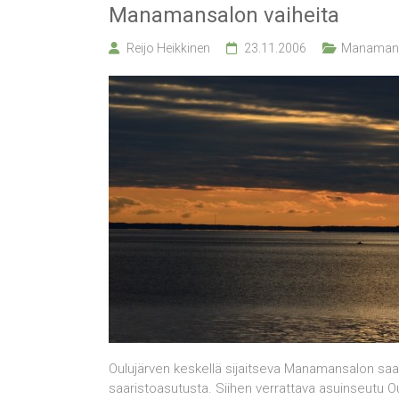
Manamansalon vaiheita
Reijo Heikkinen
23.11.2006
Manaman
Oulujärven keskellä sijaitseva Manamansalon sa
saaristoasutusta. Siihen verrattava asuinseutu O