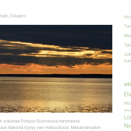
salo
,
Oulujärvi
Hos
Tie
Mer
Tal
Jol
hu
ark
El
Höv
Kiro
Lö
ari edustaa Pohjois-Suomessa harvinaista
Ni
ulun läänistä löytyy vain Hailuodosta. Manamansalon