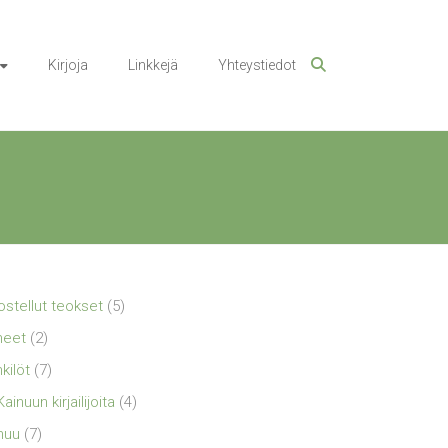
Kirjoja
Linkkejä
Yhteystiedot
ostellut teokset
(5)
neet
(2)
kilöt
(7)
Kainuun kirjailijoita
(4)
nuu
(7)