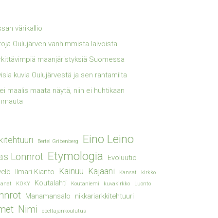
san värikallio
toja Oulujärven vanhimmista laivoista
kittävimpiä maanjäristyksiä Suomessa
visia kuvia Oulujärvestä ja sen rantamilta
lei maalis maata näytä, niin ei huhtikaan
mmauta
Eino Leino
kitehtuuri
Bertel Gribenberg
Etymologia
ias Lönnrot
Evoluutio
Kainuu
Kajaani
elö
Ilmari Kianto
Kansat
kirkko
Koutalahti
sanat
KOKY
Koutaniemi
kuvakirkko
Luonto
nnrot
Manamansalo
nikkariarkkitehtuuri
met
Nimi
opettajankoulutus