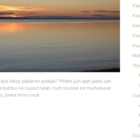
Kaj
Kaj
Kan
Kas
Kuu
Mat
Ohj
veästi eikös piikainen pelkää? Yhden yön ajan jäätä vain
lä kuihtuu ne ruusut rukat, mutt nousee ne murhekuvat
pas, jonka hirmu mua
Oul
Su