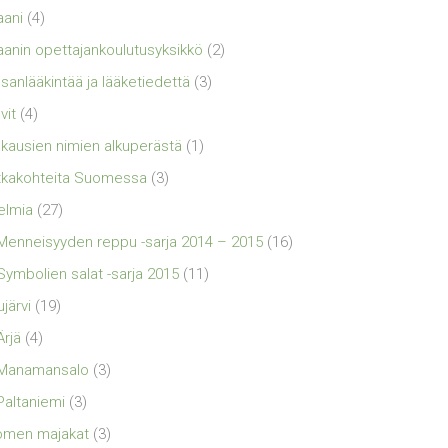
aani
(4)
aanin opettajankoulutusyksikkö
(2)
sanlääkintää ja lääketiedettä
(3)
vit
(4)
kausien nimien alkuperästä
(1)
kakohteita Suomessa
(3)
elmia
(27)
Menneisyyden reppu -sarja 2014 – 2015
(16)
Symbolien salat -sarja 2015
(11)
ujärvi
(19)
Ärjä
(4)
Manamansalo
(3)
Paltaniemi
(3)
omen majakat
(3)