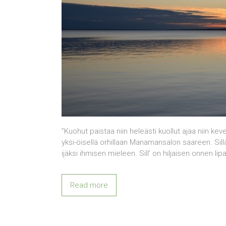
”Kuohut paistaa niin heleästi kuollut ajaa niin ke
yksi-öisellä orhillaan Manamansalon saareen. Sil
ijäksi ihmisen mieleen. Sill’ on hiljaisen onnen li
Read more