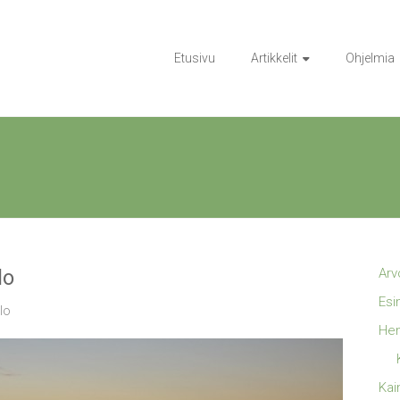
Etusivu
Artikkelit
Ohjelmia
lo
Arv
Esi
lo
Hen
Kai