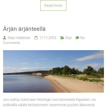
Read more
Ärjän ärjänteellä
Reijo Heikkinen
17.11.2003
Ärjä
No
Comments
Jos sattuu tulemaan Helsingin vuorokoneella Kajaaniin, voi
selkeällä säällä lentokoneen vasemman puolen ikkunasta