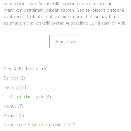
nähdä Oulujärven Ärjänselällä räpylänmuotoisen, sankan
männikön peittämän jyhkeän saaren. Sen erikoisena piirteenä
ovat korkeat, etäälle siintävät hiekkatörmät. Saari näyttää
asumattomalta keskellä avaraa Ärjänselkää. Jylhä saari on Ärjä.
Read more
Arvostellut teokset
(5)
Esineet
(2)
Henkilöt
(7)
Kainuun kirjailijoita
(4)
Kainuu
(7)
Kajaani
(4)
Kajaanin opettajankoulutusyksikkö
(2)