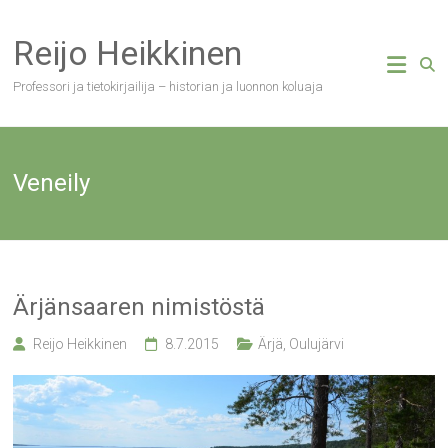
Skip
to
Reijo Heikkinen
content
Professori ja tietokirjailija – historian ja luonnon koluaja
Veneily
Ärjänsaaren nimistöstä
Reijo Heikkinen
8.7.2015
Ärjä
,
Oulujärvi