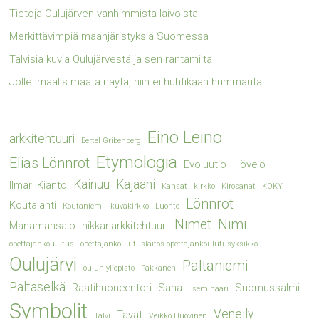
Tietoja Oulujärven vanhimmista laivoista
Merkittävimpiä maanjäristyksiä Suomessa
Talvisia kuvia Oulujärvestä ja sen rantamilta
Jollei maalis maata näytä, niin ei huhtikaan hummauta
Eino Leino
arkkitehtuuri
Bertel Gribenberg
Etymologia
Elias Lönnrot
Evoluutio
Hövelö
Kainuu
Kajaani
Ilmari Kianto
Kansat
kirkko
Kirosanat
KOKY
Lönnrot
Koutalahti
Koutaniemi
kuvakirkko
Luonto
Nimet
Nimi
Manamansalo
nikkariarkkitehtuuri
opettajankoulutus
opettajankoulutuslaitos opettajankoulutusyksikkö
Oulujärvi
Paltaniemi
oulun yliopisto
Pakkanen
Paltaselkä
Raatihuoneentori
Sanat
Suomussalmi
seminaari
Symbolit
Veneily
Tavat
Talvi
Veikko Huovinen