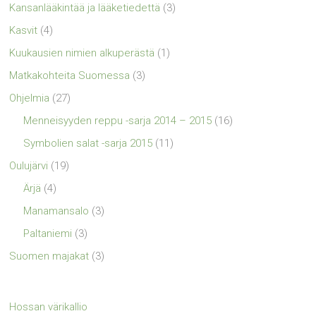
Kansanlääkintää ja lääketiedettä
(3)
Kasvit
(4)
Kuukausien nimien alkuperästä
(1)
Matkakohteita Suomessa
(3)
Ohjelmia
(27)
Menneisyyden reppu -sarja 2014 – 2015
(16)
Symbolien salat -sarja 2015
(11)
Oulujärvi
(19)
Ärjä
(4)
Manamansalo
(3)
Paltaniemi
(3)
Suomen majakat
(3)
Hossan värikallio