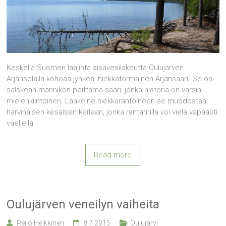
Keskellä Suomen laajinta sisävesilakeutta Oulujärven
Ärjänselällä kohoaa jyhkeä, hiekkatörmäinen Ärjänsaari. Se on
salskean männikön peittämä saari, jonka historia on varsin
mielenkiintoinen. Laakeine hiekkarantoineen se muodostaa
harvinaisen kesäisen keitaan, jonka rantamilla voi vielä vapaasti
vaellella.
Read more
Oulujärven veneilyn vaiheita
Reijo Heikkinen
8.7.2015
Oulujärvi