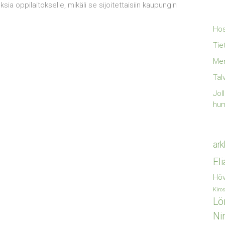
ksia oppilaitokselle, mikäli se sijoitettaisiin kaupungin
Hos
Tie
Mer
Tal
Jol
hu
ark
El
Höv
Kiro
Lö
Ni