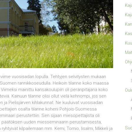
Kaj
Kaj
Kan
Kas
Kuu
Mat
Ohj
 viime vuosisadan lopulla. Tehtyjen selvitysten mukaan
i-Suomen rannikkoseudulla. Heikoin tilanne koko maassa
 Viimeksi mainittu kansakoulupiiri oli peränpitäjänä koko
Oul
eviä. Kainuun tilanne olisi ollut vielä kehnompi, jos sen
n ja Pielisjärven kihlakunnat. Ne kuuluivat vuosisadan
sopettajien osalta tilanne koheni Pohjois-Suomessa
inaari perustettiin. Sen sijaan miesopettajista oli
ki päätöksen uuden miesseminaarin perustamisesta,
Su
ryhtyivät kilpailemaan mm. Kemi, Tornio, Iisalmi, Mikkeli ja