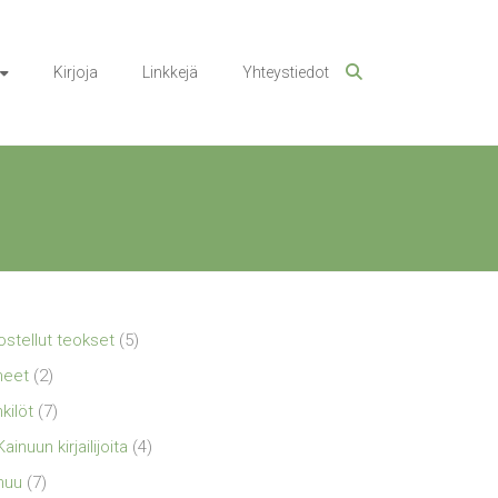
Kirjoja
Linkkejä
Yhteystiedot
ostellut teokset
(5)
neet
(2)
kilöt
(7)
Kainuun kirjailijoita
(4)
nuu
(7)