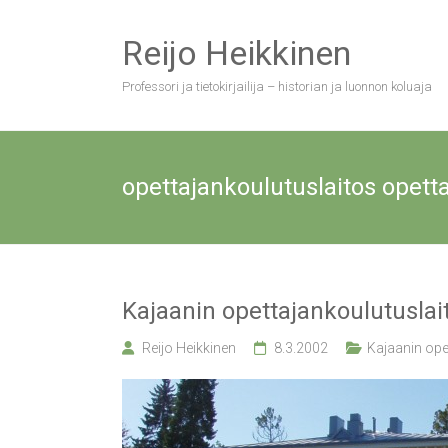
Skip
to
Reijo Heikkinen
content
Professori ja tietokirjailija – historian ja luonnon koluaja
opettajankoulutuslaitos opett
Kajaanin opettajankoulutuslai
Reijo Heikkinen
8.3.2002
Kajaanin ope