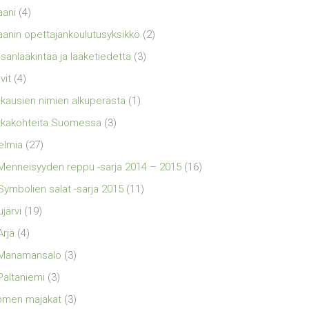
aani
(4)
aanin opettajankoulutusyksikkö
(2)
sanlääkintää ja lääketiedettä
(3)
vit
(4)
kausien nimien alkuperästä
(1)
kakohteita Suomessa
(3)
elmia
(27)
Menneisyyden reppu -sarja 2014 – 2015
(16)
Symbolien salat -sarja 2015
(11)
ujärvi
(19)
Ärjä
(4)
Manamansalo
(3)
Paltaniemi
(3)
omen majakat
(3)