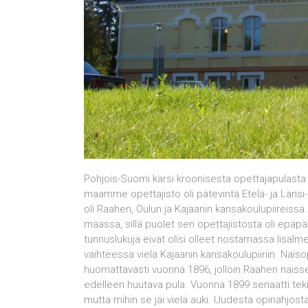
Pohjois-Suomi kärsi kroonisesta opettajapulasta
maamme opettajisto oli pätevintä Etelä- ja Läns
oli Raahen, Oulun ja Kajaanin kansakoulupiireissä.
maassa, sillä puolet sen opettajistosta oli epäpät
tunnuslukuja eivät olisi olleet nostamassa Iisalme
vaihteessa vielä Kajaanin kansakoulupiiriin. Nai
huomattavasti vuonna 1896, jolloin Raahen naissem
edelleen huutava pula. Vuonna 1899 senaatti te
mutta mihin se jäi vielä auki. Uudesta opinahjosta 