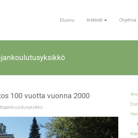
Etusivu
Artikkelit
Ohjelmia
ajankoulutusyksikkö
tos 100 vuotta vuonna 2000
Arv
Esi
ttajankoulutusyksikkö
Hen
Kai