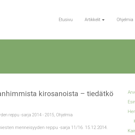
Etusivu
Artikkelit
Ohjelmia
anhimmista kirosanoista – tiedätkö
Arv
Esi
Hen
den reppu -sarja 2014 - 2015
,
Ohjelmia
miesten menneisyyden reppu -sarja 11/16. 15.12.2014.
Kai