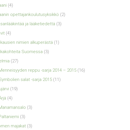
aani
(4)
aanin opettajankoulutusyksikkö
(2)
sanlääkintää ja lääketiedettä
(3)
vit
(4)
kausien nimien alkuperästä
(1)
kakohteita Suomessa
(3)
elmia
(27)
Menneisyyden reppu -sarja 2014 – 2015
(16)
Symbolien salat -sarja 2015
(11)
ujärvi
(19)
Ärjä
(4)
Manamansalo
(3)
Paltaniemi
(3)
omen majakat
(3)