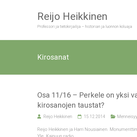
Skip
to
Reijo Heikkinen
content
Professori ja tietokirjailija – historian ja luonnon koluaja
Kirosanat
Osa 11/16 – Perkele on yksi v
kirosanojen taustat?
Reijo Heikkinen
15.12.2014
Menneisyy
Reijo Heikkinen ja Harri Nousiainen. Monumentti
Yle. Kainuun radio.