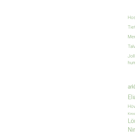
Hos
Tie
Mer
Tal
Jol
hu
ark
El
Höv
Kiro
Lö
Ni