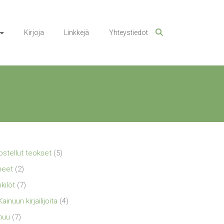
Kirjoja
Linkkejä
Yhteystiedot
ostellut teokset
(5)
neet
(2)
kilöt
(7)
Kainuun kirjailijoita
(4)
nuu
(7)