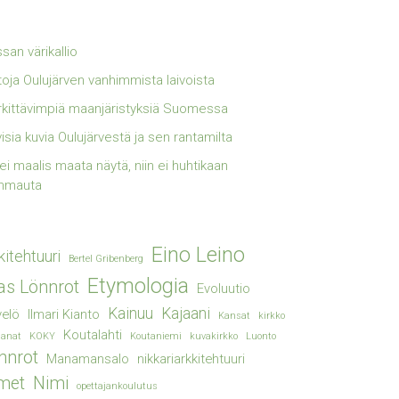
san värikallio
toja Oulujärven vanhimmista laivoista
kittävimpiä maanjäristyksiä Suomessa
visia kuvia Oulujärvestä ja sen rantamilta
lei maalis maata näytä, niin ei huhtikaan
mmauta
Eino Leino
kitehtuuri
Bertel Gribenberg
Etymologia
ias Lönnrot
Evoluutio
Kainuu
Kajaani
elö
Ilmari Kianto
Kansat
kirkko
Koutalahti
sanat
KOKY
Koutaniemi
kuvakirkko
Luonto
nnrot
Manamansalo
nikkariarkkitehtuuri
met
Nimi
opettajankoulutus