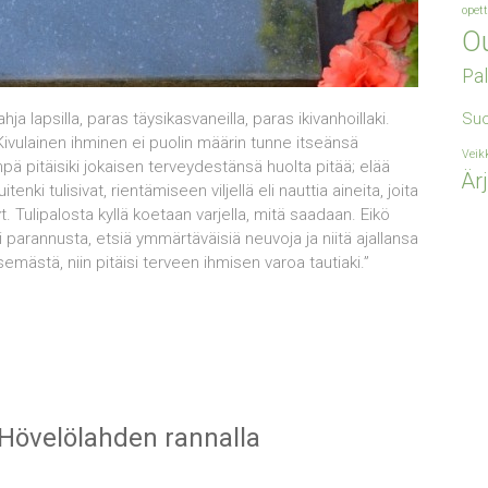
opet
Ou
Pal
hja lapsilla, paras täysikasvaneilla, paras ikivanhoillaki.
Su
 Kivulainen ihminen ei puolin määrin tunne itseänsä
Veik
enpä pitäisiki jokaisen terveydestänsä huolta pitää; elää
Är
uitenki tulisivat, rientämiseen viljellä eli nauttia aineita, joita
. Tulipalosta kyllä koetaan varjella, mitä saadaan. Eikö
 parannusta, etsiä ymmärtäväisiä neuvoja ja niitä ajallansa
semästä, niin pitäisi terveen ihmisen varoa tautiaki.”
 Hövelölahden rannalla