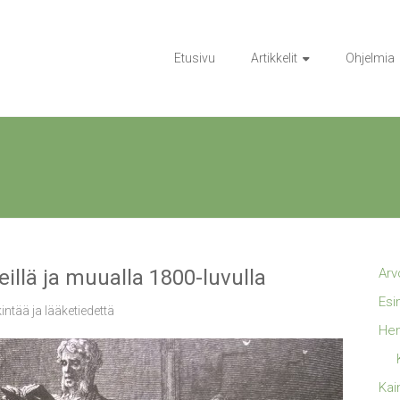
Etusivu
Artikkelit
Ohjelmia
illä ja muualla 1800-luvulla
Arv
Esi
ntää ja lääketiedettä
Hen
Kai