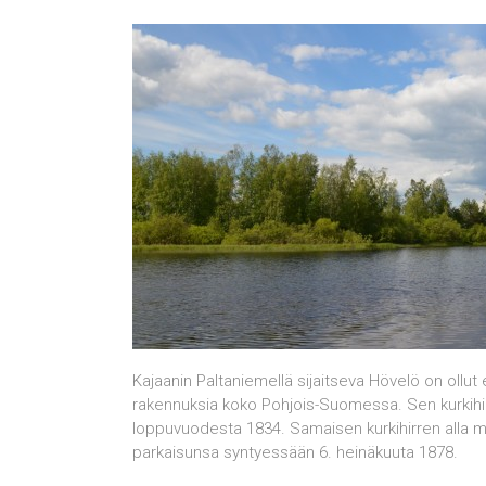
Kajaanin Paltaniemellä sijaitseva Hövelö on ollut e
rakennuksia koko Pohjois-Suomessa. Sen kurkihirr
loppuvuodesta 1834. Samaisen kurkihirren alla 
parkaisunsa syntyessään 6. heinäkuuta 1878.