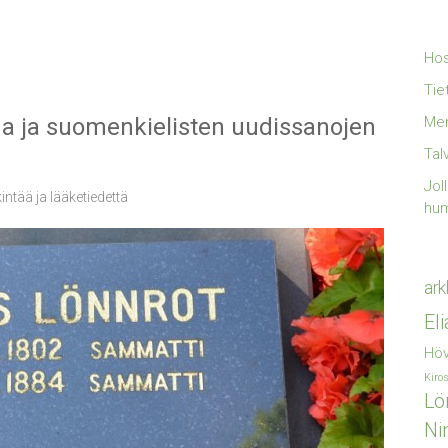
Hos
Tie
ana ja suomenkielisten uudissanojen
Mer
Tal
Jol
ntää ja lääketiedettä
hu
ark
El
Höv
Kiro
Lö
Ni