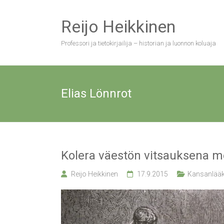
Skip
to
Reijo Heikkinen
content
Professori ja tietokirjailija – historian ja luonnon koluaja
Elias Lönnrot
Kolera väestön vitsauksena me
Reijo Heikkinen
17.9.2015
Kansanlääki