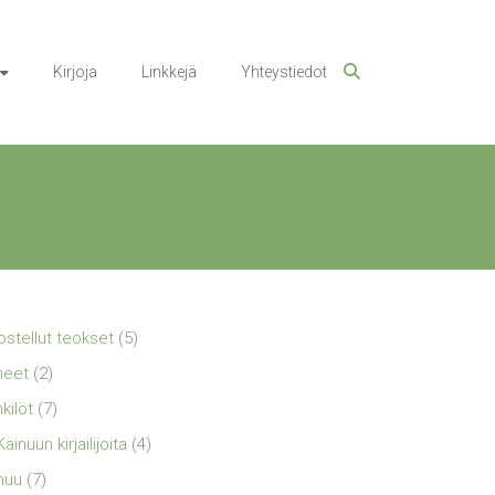
Kirjoja
Linkkejä
Yhteystiedot
ostellut teokset
(5)
neet
(2)
kilöt
(7)
Kainuun kirjailijoita
(4)
nuu
(7)