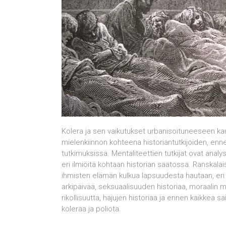
Kolera ja sen vaikutukset urbanisoituneeseen kau
mielenkiinnon kohteena historiantutkijoiden, enn
tutkimuksissa. Mentaliteettien tutkijat ovat ana
eri ilmiöitä kohtaan historian saatossa. Ranskalai
ihmisten elämän kulkua lapsuudesta hautaan, eri ik
arkipäivää, seksuaalisuuden historiaa, moraalin mu
rikollisuutta, hajujen historiaa ja ennen kaikkea sa
koleraa ja poliota.