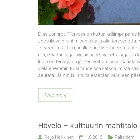
Elias Lönnrot: ”Terveys on kultaa kalliimpi; paras la
Jopa ikävä olisi ihmisen elää ja olla terveydettä.
terveen ja raittiin rinnalla onnelliseksi. Sen tähd
niin, että taudit ja kivulaisuudet vältettäisi, ja jos k
luoja on terveyden jälleen voittamiseksi säästänyt
vielä enemmin tulisi taudeissa katsoa, mistä saisi
seurata. Ja niin kuin tulta estetään vallalleen pää
Read more
Hövelö – kulttuurin mahtitalo
Reijo Heikkinen
1.8.2015
Paltaniemi