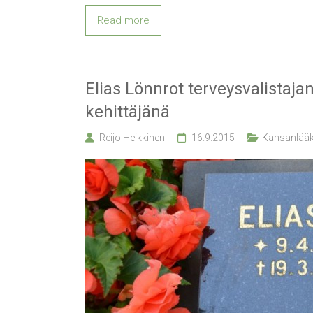
Read more
Elias Lönnrot terveysvalistaj
kehittäjänä
Reijo Heikkinen
16.9.2015
Kansanlääki