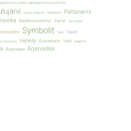
tajankoulutuslaitos opettajankoulutusyksikkö
lujärvi
Paltaniemi
oulun yliopisto
Pakkanen
taselkä
Raatihuoneentori
Sanat
seminaari
Symbolit
omussalmi
Tavat
Talvi
Veneily
Vuoreslahti
Värit
ko Huovinen
yliopisto
jä
Ärjänselkä
Ärjänsaari