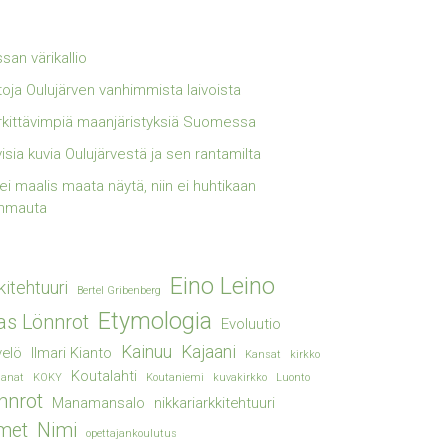
san värikallio
toja Oulujärven vanhimmista laivoista
kittävimpiä maanjäristyksiä Suomessa
visia kuvia Oulujärvestä ja sen rantamilta
lei maalis maata näytä, niin ei huhtikaan
mmauta
Eino Leino
kitehtuuri
Bertel Gribenberg
Etymologia
ias Lönnrot
Evoluutio
Kainuu
Kajaani
elö
Ilmari Kianto
Kansat
kirkko
Koutalahti
sanat
KOKY
Koutaniemi
kuvakirkko
Luonto
nnrot
Manamansalo
nikkariarkkitehtuuri
met
Nimi
opettajankoulutus