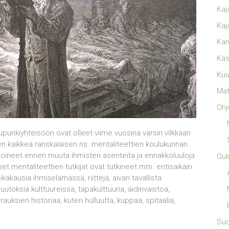
Kaj
Kaj
Kan
Kas
Kuu
Mat
Ohj
punkiyhteisöön ovat olleet viime vuosina varsin vilkkaan
en kaikkea ranskalaisen ns. mentaliteettien koulukunnan
lysoineet ennen muuta ihmisten asenteita ja ennakkoluuloja
Oul
set mentaliteettien tutkijat ovat tutkineet mm. entisaikain
äkausia ihmiselämässä, riittejä, aivan tavallista
utoksia kulttuureissa, tapakulttuuria, äidinvaistoa,
irauksien historiaa, kuten hulluutta, kuppaa, spitaalia,
Su