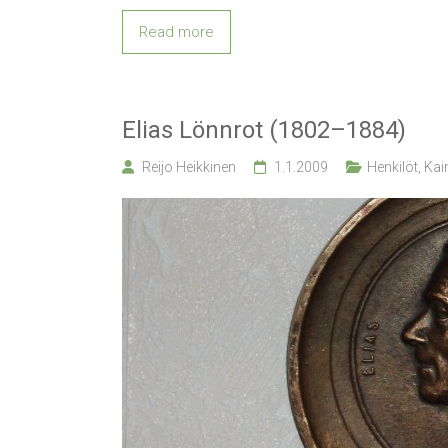
Read more
Elias Lönnrot (1802–1884)
Reijo Heikkinen
1.1.2009
Henkilöt
,
Kain