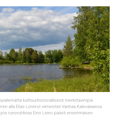
päilemättä kulttuurihistoriallisesti merkittävimpiä
en alla Elias Lönnrot viimeisteli Vanhaa Kalevalaansa
myös runoruhtinas Eino Leino päästi ensimmäisen