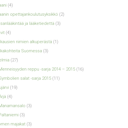
aani
(4)
aanin opettajankoulutusyksikkö
(2)
sanlääkintää ja lääketiedettä
(3)
vit
(4)
kausien nimien alkuperästä
(1)
kakohteita Suomessa
(3)
elmia
(27)
Menneisyyden reppu -sarja 2014 – 2015
(16)
Symbolien salat -sarja 2015
(11)
ujärvi
(19)
Ärjä
(4)
Manamansalo
(3)
Paltaniemi
(3)
omen majakat
(3)