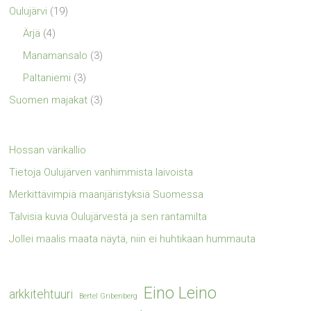
Oulujärvi
(19)
Ärjä
(4)
Manamansalo
(3)
Paltaniemi
(3)
Suomen majakat
(3)
Hossan värikallio
Tietoja Oulujärven vanhimmista laivoista
Merkittävimpiä maanjäristyksiä Suomessa
Talvisia kuvia Oulujärvestä ja sen rantamilta
Jollei maalis maata näytä, niin ei huhtikaan hummauta
Eino Leino
arkkitehtuuri
Bertel Gribenberg