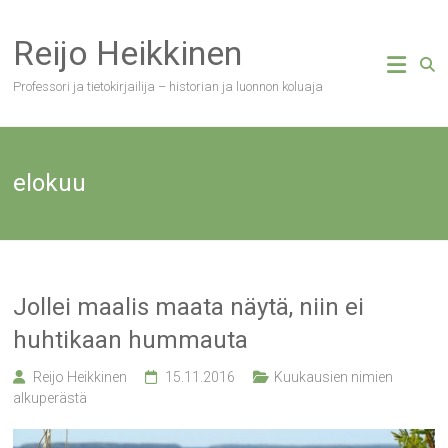
Skip
to
Reijo Heikkinen
content
Professori ja tietokirjailija – historian ja luonnon koluaja
elokuu
Jollei maalis maata näytä, niin ei
huhtikaan hummauta
Reijo Heikkinen
15.11.2016
Kuukausien nimien
alkuperästä