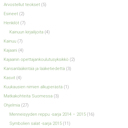
Arvostellut teokset
(5)
Esineet
(2)
Henkilöt
(7)
Kainuun kirjailijoita
(4)
Kainuu
(7)
Kajaani
(4)
Kajaanin opettajankoulutusyksikkö
(2)
Kansanlääkintää ja lääketiedettä
(3)
Kasvit
(4)
Kuukausien nimien alkuperästä
(1)
Matkakohteita Suomessa
(3)
Ohjelmia
(27)
Menneisyyden reppu -sarja 2014 – 2015
(16)
Symbolien salat -sarja 2015
(11)