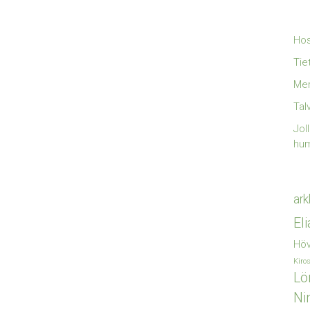
Hos
Tie
Mer
Tal
Jol
hu
ark
El
Höv
Kiro
Lö
Ni