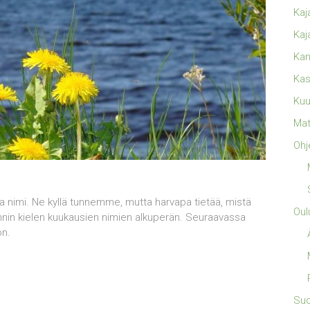
Kaj
Kaj
Kan
Kas
Kuu
Mat
Ohj
ma nimi. Ne kyllä tunnemme, mutta harvapa tietää, mistä
Oul
annin kielen kuukausien nimien alkuperän. Seuraavassa
on.
Su