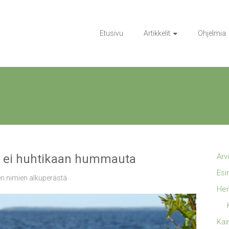
Etusivu
Artikkelit
Ohjelmia
in ei huhtikaan hummauta
Arv
Esi
n nimien alkuperästä
Hen
Kai