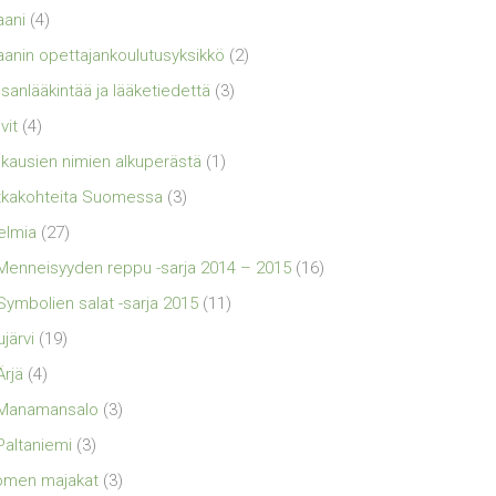
aani
(4)
aanin opettajankoulutusyksikkö
(2)
sanlääkintää ja lääketiedettä
(3)
vit
(4)
kausien nimien alkuperästä
(1)
kakohteita Suomessa
(3)
elmia
(27)
Menneisyyden reppu -sarja 2014 – 2015
(16)
Symbolien salat -sarja 2015
(11)
ujärvi
(19)
Ärjä
(4)
Manamansalo
(3)
Paltaniemi
(3)
omen majakat
(3)