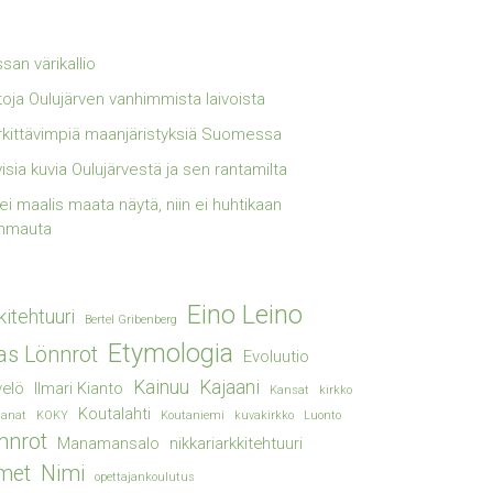
san värikallio
toja Oulujärven vanhimmista laivoista
kittävimpiä maanjäristyksiä Suomessa
visia kuvia Oulujärvestä ja sen rantamilta
lei maalis maata näytä, niin ei huhtikaan
mmauta
Eino Leino
kitehtuuri
Bertel Gribenberg
Etymologia
ias Lönnrot
Evoluutio
Kainuu
Kajaani
elö
Ilmari Kianto
Kansat
kirkko
Koutalahti
sanat
KOKY
Koutaniemi
kuvakirkko
Luonto
nnrot
Manamansalo
nikkariarkkitehtuuri
met
Nimi
opettajankoulutus