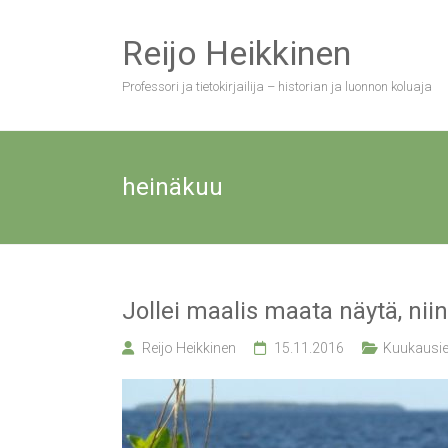
Skip
to
Reijo Heikkinen
content
Professori ja tietokirjailija – historian ja luonnon koluaja
heinäkuu
Jollei maalis maata näytä, ni
Reijo Heikkinen
15.11.2016
Kuukausie