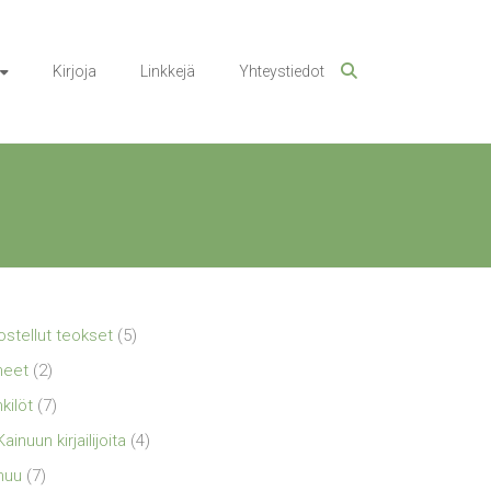
Kirjoja
Linkkejä
Yhteystiedot
ostellut teokset
(5)
neet
(2)
kilöt
(7)
Kainuun kirjailijoita
(4)
nuu
(7)