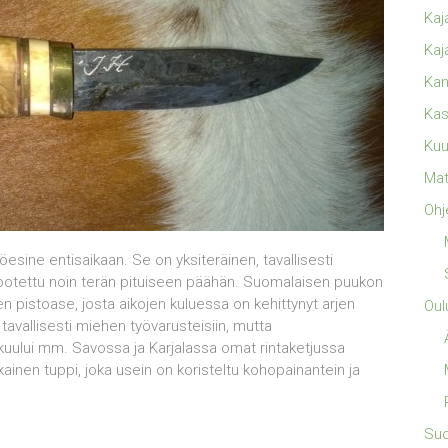
Kaj
Kaj
Kan
Kas
Kuu
Mat
Ohj
esine entisaikaan. Se on yksiteräinen, tavallisesti
 upotettu noin terän pituiseen päähän. Suomalaisen puukon
n pistoase, josta aikojen kuluessa on kehittynyt arjen
Oul
tavallisesti miehen työvarusteisiin, mutta
in kuului mm. Savossa ja Karjalassa omat rintaketjussa
inen tuppi, joka usein on koristeltu kohopainantein ja
Su