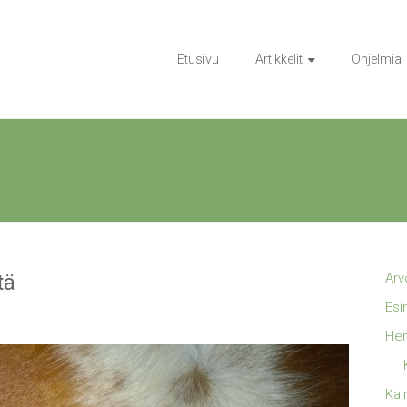
Etusivu
Artikkelit
Ohjelmia
tä
Arv
Esi
Hen
Kai