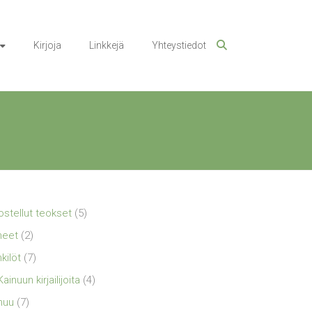
Kirjoja
Linkkejä
Yhteystiedot
ostellut teokset
(5)
neet
(2)
kilöt
(7)
Kainuun kirjailijoita
(4)
nuu
(7)