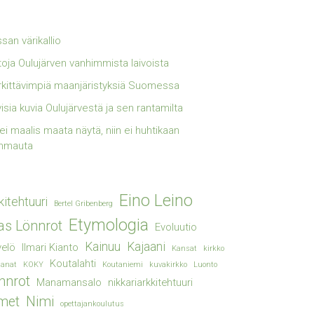
san värikallio
toja Oulujärven vanhimmista laivoista
kittävimpiä maanjäristyksiä Suomessa
visia kuvia Oulujärvestä ja sen rantamilta
lei maalis maata näytä, niin ei huhtikaan
mmauta
Eino Leino
kitehtuuri
Bertel Gribenberg
Etymologia
ias Lönnrot
Evoluutio
Kainuu
Kajaani
elö
Ilmari Kianto
Kansat
kirkko
Koutalahti
sanat
KOKY
Koutaniemi
kuvakirkko
Luonto
nnrot
Manamansalo
nikkariarkkitehtuuri
met
Nimi
opettajankoulutus