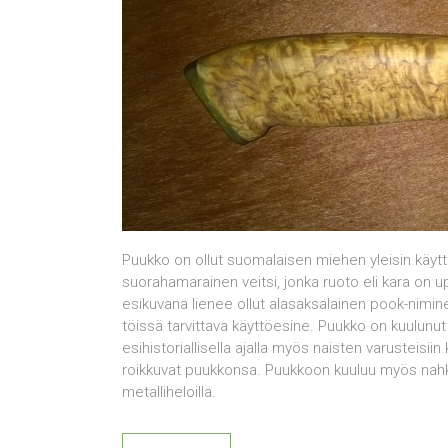
Puukko on ollut suomalaisen miehen yleisin käyttö
suorahamarainen veitsi, jonka ruoto eli kara on
esikuvana lienee ollut alasaksalainen pook-nimine
töissä tarvittava käyttöesine. Puukko on kuulunut 
esihistoriallisella ajalla myös naisten varusteisi
roikkuvat puukkonsa. Puukkoon kuuluu myös nahka
metalliheloilla.