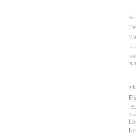
Hos
Tie
Mer
Tal
Jol
hu
ark
El
Höv
Kiro
Lö
Ni