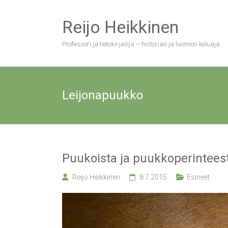
Skip
to
Reijo Heikkinen
content
Professori ja tietokirjailija – historian ja luonnon koluaja
Leijonapuukko
Puukoista ja puukkoperintees
Reijo Heikkinen
8.7.2015
Esineet