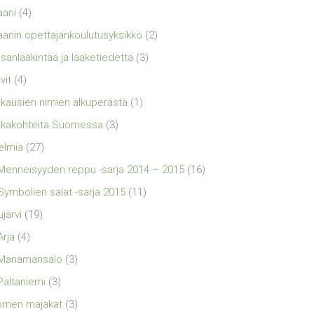
aani
(4)
aanin opettajankoulutusyksikkö
(2)
sanlääkintää ja lääketiedettä
(3)
vit
(4)
kausien nimien alkuperästä
(1)
kakohteita Suomessa
(3)
elmia
(27)
Menneisyyden reppu -sarja 2014 – 2015
(16)
Symbolien salat -sarja 2015
(11)
ujärvi
(19)
Ärjä
(4)
Manamansalo
(3)
Paltaniemi
(3)
omen majakat
(3)