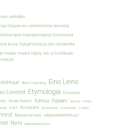
san värikallio
toja Oulujärven vanhimmista laivoista
kittävimpiä maanjäristyksiä Suomessa
visia kuvia Oulujärvestä ja sen rantamilta
lei maalis maata näytä, niin ei huhtikaan
mmauta
Eino Leino
kitehtuuri
Bertel Gribenberg
Etymologia
ias Lönnrot
Evoluutio
Kainuu
Kajaani
elö
Ilmari Kianto
Kansat
kirkko
Koutalahti
sanat
KOKY
Koutaniemi
kuvakirkko
Luonto
nnrot
Manamansalo
nikkariarkkitehtuuri
met
Nimi
opettajankoulutus