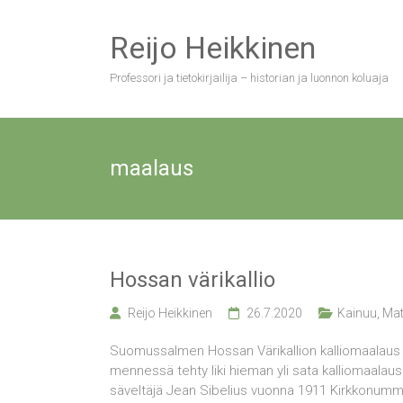
Skip
to
Reijo Heikkinen
content
Professori ja tietokirjailija – historian ja luonnon koluaja
maalaus
Hossan värikallio
Reijo Heikkinen
26.7.2020
Kainuu
,
Mat
Suomussalmen Hossan Värikallion kalliomaalaus
mennessä tehty liki hieman yli sata kalliomaala
säveltäjä Jean Sibelius vuonna 1911 Kirkkonummen