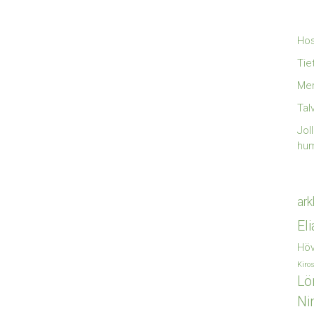
Hos
Tie
Mer
Tal
Jol
hu
ark
El
Höv
Kiro
Lö
Ni