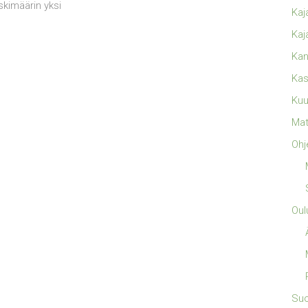
eskimäärin yksi
Kaj
Kaj
Kan
Kas
Kuu
Mat
Ohj
Oul
Su