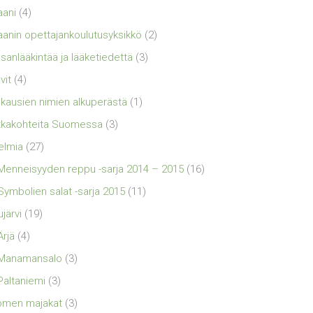
aani
(4)
aanin opettajankoulutusyksikkö
(2)
sanlääkintää ja lääketiedettä
(3)
vit
(4)
kausien nimien alkuperästä
(1)
kakohteita Suomessa
(3)
elmia
(27)
Menneisyyden reppu -sarja 2014 – 2015
(16)
Symbolien salat -sarja 2015
(11)
ujärvi
(19)
Ärjä
(4)
Manamansalo
(3)
Paltaniemi
(3)
omen majakat
(3)