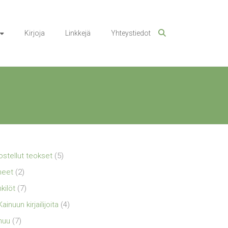
Kirjoja
Linkkejä
Yhteystiedot
ostellut teokset
(5)
neet
(2)
kilöt
(7)
Kainuun kirjailijoita
(4)
nuu
(7)