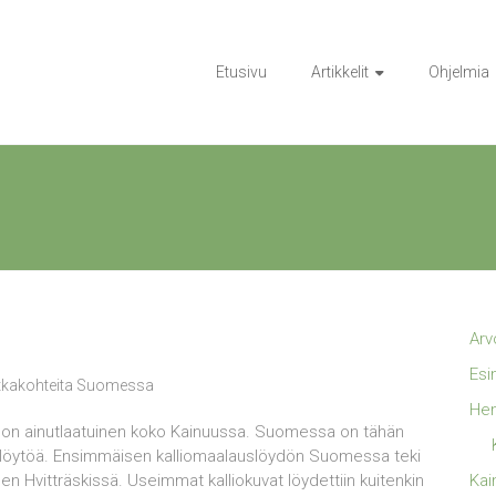
Etusivu
Artikkelit
Ohjelmia
Arv
Esi
kakohteita Suomessa
Hen
 on ainutlaatuinen koko Kainuussa. Suomessa on tähän
uslöytöä. Ensimmäisen kalliomaalauslöydön Suomessa teki
 Hvitträskissä. Useimmat kalliokuvat löydettiin kuitenkin
Kai