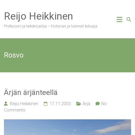
Skip
to
Reijo Heikkinen
content
Professori ja tietokirjailija – historian ja luonnon koluaja
Rosvo
Ärjän ärjänteellä
Reijo Heikkinen
17.11.2003
Ärjä
No
Comments