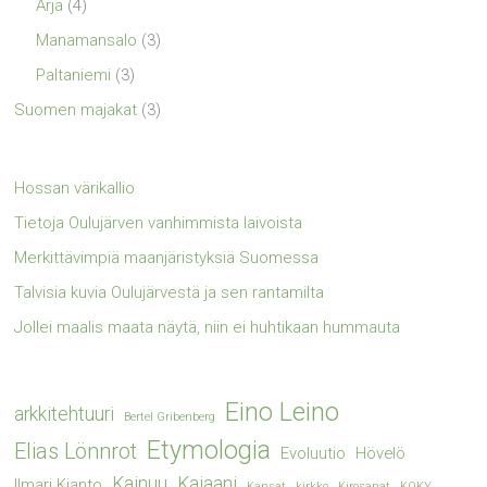
Ärjä
(4)
Manamansalo
(3)
Paltaniemi
(3)
Suomen majakat
(3)
Hossan värikallio
Tietoja Oulujärven vanhimmista laivoista
Merkittävimpiä maanjäristyksiä Suomessa
Talvisia kuvia Oulujärvestä ja sen rantamilta
Jollei maalis maata näytä, niin ei huhtikaan hummauta
Eino Leino
arkkitehtuuri
Bertel Gribenberg
Etymologia
Elias Lönnrot
Evoluutio
Hövelö
Kainuu
Kajaani
Ilmari Kianto
Kansat
kirkko
Kirosanat
KOKY