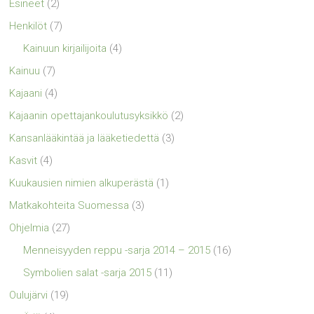
Esineet
(2)
Henkilöt
(7)
Kainuun kirjailijoita
(4)
Kainuu
(7)
Kajaani
(4)
Kajaanin opettajankoulutusyksikkö
(2)
Kansanlääkintää ja lääketiedettä
(3)
Kasvit
(4)
Kuukausien nimien alkuperästä
(1)
Matkakohteita Suomessa
(3)
Ohjelmia
(27)
Menneisyyden reppu -sarja 2014 – 2015
(16)
Symbolien salat -sarja 2015
(11)
Oulujärvi
(19)