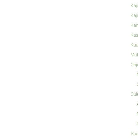
Kaj
Kaj
Kan
Kas
Kuu
Mat
Ohj
Oul
Su