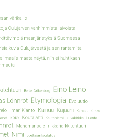
san värikallio
toja Oulujärven vanhimmista laivoista
kittävimpiä maanjäristyksiä Suomessa
visia kuvia Oulujärvestä ja sen rantamilta
lei maalis maata näytä, niin ei huhtikaan
mmauta
Eino Leino
kitehtuuri
Bertel Gribenberg
Etymologia
ias Lönnrot
Evoluutio
Kainuu
Kajaani
elö
Ilmari Kianto
Kansat
kirkko
Koutalahti
sanat
KOKY
Koutaniemi
kuvakirkko
Luonto
nnrot
Manamansalo
nikkariarkkitehtuuri
met
Nimi
opettajankoulutus