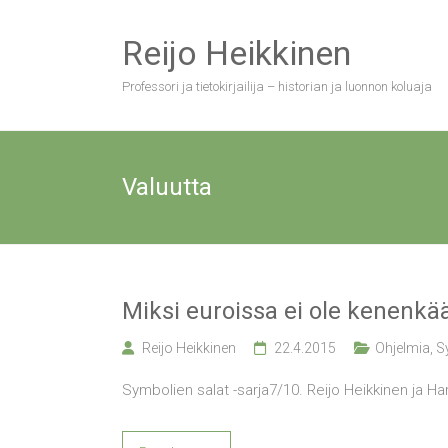
Skip
to
Reijo Heikkinen
content
Professori ja tietokirjailija – historian ja luonnon koluaja
Valuutta
Miksi euroissa ei ole kenenk
Reijo Heikkinen
22.4.2015
Ohjelmia
,
S
Symbolien salat -sarja7/10. Reijo Heikkinen ja Har