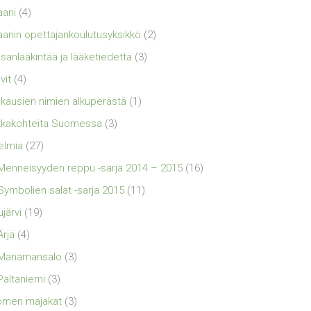
aani
(4)
aanin opettajankoulutusyksikkö
(2)
sanlääkintää ja lääketiedettä
(3)
vit
(4)
kausien nimien alkuperästä
(1)
kakohteita Suomessa
(3)
elmia
(27)
Menneisyyden reppu -sarja 2014 – 2015
(16)
Symbolien salat -sarja 2015
(11)
ujärvi
(19)
Ärjä
(4)
Manamansalo
(3)
Paltaniemi
(3)
omen majakat
(3)