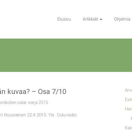
Etusivu
Artikkelit
Ohjelmia
ään kuvaa? – Osa 7/10
Arv
Esi
ymbolien salat -sarja 2015
Hen
ri Nousiainen 22.4.2015. Yle. Oulu-radio.
Kai