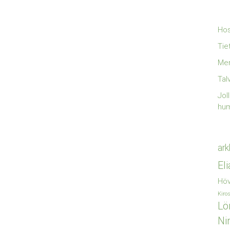
Hos
Tie
Mer
Tal
Jol
hu
ark
El
Höv
Kiro
Lö
Ni