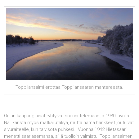
Toppilansalmi erottaa Toppilansaaren mantereesta.
Oulun kaupunginisät ryhtyivät suunnittelemaan jo 1930-luvulla
Nallikarista myös matkailutäkyä, mutta nämä hankkeet joutuivat
sivuraiteelle, kun talvisota puhkesi. Vuonna 1942 Hietasaari
menetti saariasemansa, sillä tuolloin valmistui Toppilansalmen