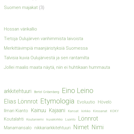
Suomen majakat
(3)
Hossan värikallio
Tietoja Oulujärven vanhimmista laivoista
Merkittävimpiä maanjäristyksiä Suomessa
Talvisia kuvia Oulujärvestä ja sen rantamilta
Jollei maalis maata näytä, niin ei huhtikaan hummauta
Eino Leino
arkkitehtuuri
Bertel Gribenberg
Etymologia
Elias Lönnrot
Evoluutio
Hövelö
Kainuu
Kajaani
Ilmari Kianto
Kansat
kirkko
Kirosanat
KOKY
Lönnrot
Koutalahti
Koutaniemi
kuvakirkko
Luonto
Nimet
Nimi
Manamansalo
nikkariarkkitehtuuri