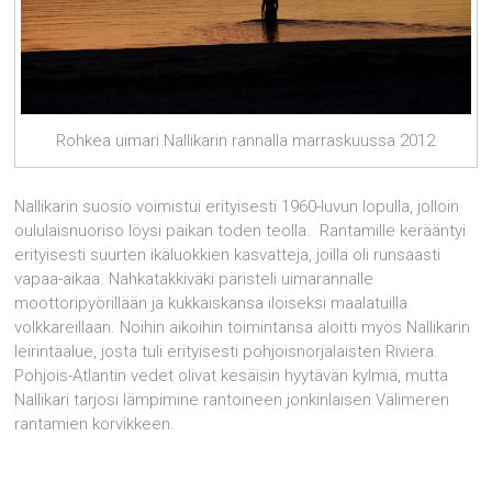
Rohkea uimari Nallikarin rannalla marraskuussa 2012
Nallikarin suosio voimistui erityisesti 1960-luvun lopulla, jolloin
oululaisnuoriso löysi paikan toden teolla. Rantamille kerääntyi
erityisesti suurten ikäluokkien kasvatteja, joilla oli runsaasti
vapaa-aikaa. Nahkatakkiväki päristeli uimarannalle
moottoripyörillään ja kukkaiskansa iloiseksi maalatuilla
volkkareillaan. Noihin aikoihin toimintansa aloitti myös Nallikarin
leirintäalue, josta tuli erityisesti pohjoisnorjalaisten Riviera.
Pohjois-Atlantin vedet olivat kesäisin hyytävän kylmiä, mutta
Nallikari tarjosi lämpimine rantoineen jonkinlaisen Välimeren
rantamien korvikkeen.