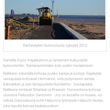
Rantaväylien kunnostusta syksyllä 2013
Samalla myös majakkatorni ja rantamien kulkuväylät
kunnostettiin. Rantaravintolakin koki uuden heräämisen.
Nallikarin edustalla kohoaa joukko kareja ja luotoja. Rajakylää
vastapäätä kohoavat Hermannit, siitä pohjoiseen siintää
Kahvankari ja sen länsipuolella Runnilehto. Vastapäätä
Nallikaria siintävät Riitankari ja Kraaseli. Horisontissa kohoaa
utuisena Hailuodon Santonen. Jos on kesäilta on kuulas, voi
nähdä Oulunsalosta kohti Hailuotoa työntyvän Hailuoto-lautan,
joka lopulta katoaa kaukaisuuteen.