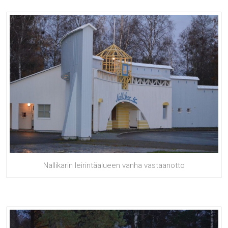
Nallikarin leirintäalueen vanha vastaanotto