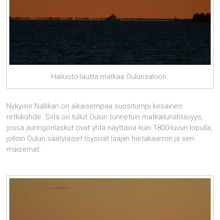
Hailuoto-lautta matkaa Oulunsaloon.
Nykyisin Nallikari on aikaisempaa suositumpi kesäinen
retkikohde. Siitä on tullut Oulun tunnetuin matkailunähtävyys,
jossa auringonlaskut ovat yhtä näyttäviä kuin 1800-luvun lopulla,
jolloin Oulun säätyläiset löysivät laajan hietakaarron ja sen
maisemat.