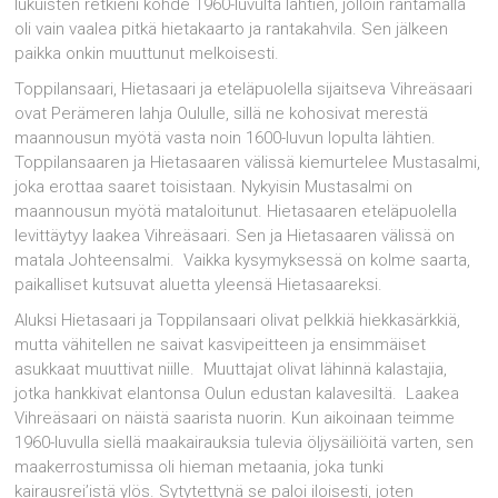
lukuisten retkieni kohde 1960-luvulta lähtien, jolloin rantamalla
oli vain vaalea pitkä hietakaarto ja rantakahvila. Sen jälkeen
paikka onkin muuttunut melkoisesti.
Toppilansaari, Hietasaari ja eteläpuolella sijaitseva Vihreäsaari
ovat Perämeren lahja Oululle, sillä ne kohosivat merestä
maannousun myötä vasta noin 1600-luvun lopulta lähtien.
Toppilansaaren ja Hietasaaren välissä kiemurtelee Mustasalmi,
joka erottaa saaret toisistaan. Nykyisin Mustasalmi on
maannousun myötä mataloitunut. Hietasaaren eteläpuolella
levittäytyy laakea Vihreäsaari. Sen ja Hietasaaren välissä on
matala Johteensalmi. Vaikka kysymyksessä on kolme saarta,
paikalliset kutsuvat aluetta yleensä Hietasaareksi.
Aluksi Hietasaari ja Toppilansaari olivat pelkkiä hiekkasärkkiä,
mutta vähitellen ne saivat kasvipeitteen ja ensimmäiset
asukkaat muuttivat niille. Muuttajat olivat lähinnä kalastajia,
jotka hankkivat elantonsa Oulun edustan kalavesiltä. Laakea
Vihreäsaari on näistä saarista nuorin. Kun aikoinaan teimme
1960-luvulla siellä maakairauksia tulevia öljysäiliöitä varten, sen
maakerrostumissa oli hieman metaania, joka tunki
kairausrei’istä ylös. Sytytettynä se paloi iloisesti, joten