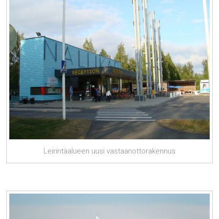
Leirintäalueen uusi vastaanottorakennus