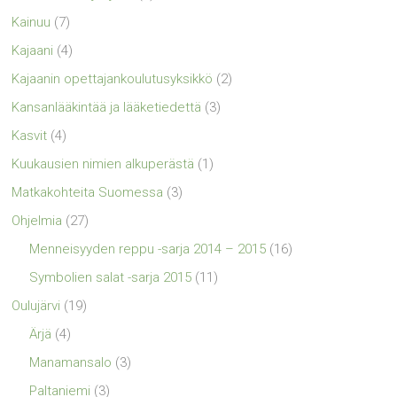
Kainuu
(7)
Kajaani
(4)
Kajaanin opettajankoulutusyksikkö
(2)
Kansanlääkintää ja lääketiedettä
(3)
Kasvit
(4)
Kuukausien nimien alkuperästä
(1)
Matkakohteita Suomessa
(3)
Ohjelmia
(27)
Menneisyyden reppu -sarja 2014 – 2015
(16)
Symbolien salat -sarja 2015
(11)
Oulujärvi
(19)
Ärjä
(4)
Manamansalo
(3)
Paltaniemi
(3)