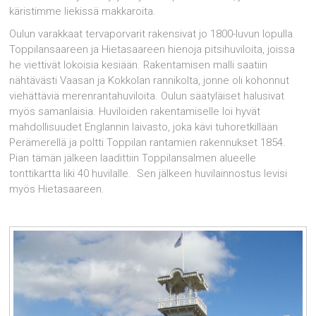
käristimme liekissä makkaroita.
Oulun varakkaat tervaporvarit rakensivat jo 1800-luvun lopulla
Toppilansaareen ja Hietasaareen hienoja pitsihuviloita, joissa
he viettivät lokoisia kesiään. Rakentamisen malli saatiin
nähtävästi Vaasan ja Kokkolan rannikolta, jonne oli kohonnut
viehättäviä merenrantahuviloita. Oulun säätyläiset halusivat
myös samanlaisia. Huviloiden rakentamiselle loi hyvät
mahdollisuudet Englannin laivasto, joka kävi tuhoretkillään
Perämerellä ja poltti Toppilan rantamien rakennukset 1854.
Pian tämän jälkeen laadittiin Toppilansalmen alueelle
tonttikartta liki 40 huvilalle. Sen jälkeen huvilainnostus levisi
myös Hietasaareen.