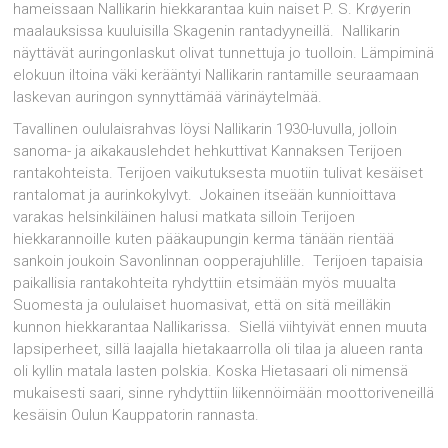
hameissaan Nallikarin hiekkarantaa kuin naiset P. S. Krøyerin
maalauksissa kuuluisilla Skagenin rantadyyneillä. Nallikarin
näyttävät auringonlaskut olivat tunnettuja jo tuolloin. Lämpiminä
elokuun iltoina väki kerääntyi Nallikarin rantamille seuraamaan
laskevan auringon synnyttämää värinäytelmää.
Tavallinen oululaisrahvas löysi Nallikarin 1930-luvulla, jolloin
sanoma- ja aikakauslehdet hehkuttivat Kannaksen Terijoen
rantakohteista. Terijoen vaikutuksesta muotiin tulivat kesäiset
rantalomat ja aurinkokylvyt. Jokainen itseään kunnioittava
varakas helsinkiläinen halusi matkata silloin Terijoen
hiekkarannoille kuten pääkaupungin kerma tänään rientää
sankoin joukoin Savonlinnan oopperajuhlille. Terijoen tapaisia
paikallisia rantakohteita ryhdyttiin etsimään myös muualta
Suomesta ja oululaiset huomasivat, että on sitä meilläkin
kunnon hiekkarantaa Nallikarissa. Siellä viihtyivät ennen muuta
lapsiperheet, sillä laajalla hietakaarrolla oli tilaa ja alueen ranta
oli kyllin matala lasten polskia. Koska Hietasaari oli nimensä
mukaisesti saari, sinne ryhdyttiin liikennöimään moottoriveneillä
kesäisin Oulun Kauppatorin rannasta.