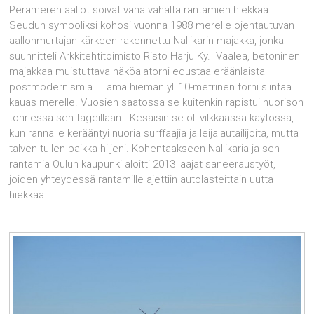
Perämeren aallot söivät vähä vähältä rantamien hiekkaa.
Seudun symboliksi kohosi vuonna 1988 merelle ojentautuvan
aallonmurtajan kärkeen rakennettu Nallikarin majakka, jonka
suunnitteli Arkkitehtitoimisto Risto Harju Ky. Vaalea, betoninen
majakkaa muistuttava näköalatorni edustaa eräänlaista
postmodernismia. Tämä hieman yli 10-metrinen torni siintää
kauas merelle. Vuosien saatossa se kuitenkin rapistui nuorison
töhriessä sen tageillaan. Kesäisin se oli vilkkaassa käytössä,
kun rannalle kerääntyi nuoria surffaajia ja leijalautailijoita, mutta
talven tullen paikka hiljeni. Kohentaakseen Nallikaria ja sen
rantamia Oulun kaupunki aloitti 2013 laajat saneeraustyöt,
joiden yhteydessä rantamille ajettiin autolasteittain uutta
hiekkaa.