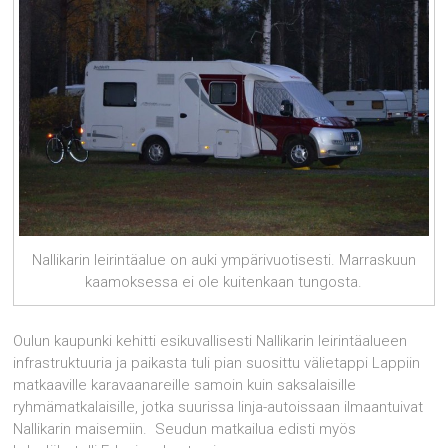
Nallikarin leirintäalue on auki ympärivuotisesti. Marraskuun
kaamoksessa ei ole kuitenkaan tungosta.
Oulun kaupunki kehitti esikuvallisesti Nallikarin leirintäalueen
infrastruktuuria ja paikasta tuli pian suosittu välietappi Lappiin
matkaaville karavaanareille samoin kuin saksalaisille
ryhmämatkalaisille, jotka suurissa linja-autoissaan ilmaantuivat
Nallikarin maisemiin. Seudun matkailua edisti myös