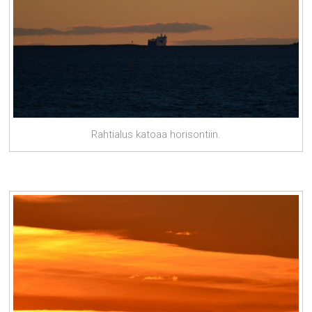
Rahtialus katoaa horisontiin.