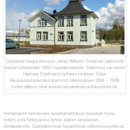
Oululainen kauppaneuvos Johan Wilhelm Snellman rakennutti
kauniin pitsihuvilan 1859 Toppilansaareen. Rakennus sai nimen
Hannala Snellmanin tyttären mukaan. Oulun
Aikuiskoulutuskeskus kunnosti rakennuksen 2004 – 2008,
minkä jälkeen siinä avattiin kesäkahvila ja tilausravintola.
Hietasaaren herrasväen kesäharrastuksiin kuuluivat myös
retket, joita hellepäivinä tehtiin saaren länsilaidan
hietakaarrolle. Säätyläisrouvat tepastelivat valkoisissa pitkissä