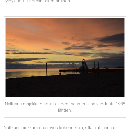
kylpylähotelli Edenin rakentaminen.
Nallikarin majakka on ollut alueen maamerkkinä vuodesta 1988
lähtien.
Nallikarin hiekkarantaa myös kohennettiin, sillä alati ahnaat