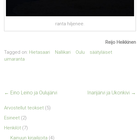
ranta hiljenee.
Reijo Heikkinen
Tagged on:
Hietasaari
Nallikari
Oulu
säätyläiset
uimaranta
←
Eino Leino ja Oulujärvi
Inarijärvi ja Ukonkivi
→
Arvostellut teokset
(5)
Esineet
(2)
Henkilöt
(7)
Kainuun kirjailijoita
(4)