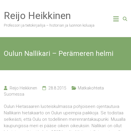
Skip
to
Reijo Heikkinen
content
Professori ja tietokirjailija – historian ja luonnon koluaja
Oulun Nallikari – Perämeren helmi
Reijo Heikkinen
28.8.2015
Matkakohteita
Suomessa
Oulun Hietasaaren luoteiskulmassa pohjoiseen ojentautuva
Nallikarin hietakaarto on Oulun upeimpia paikkoja. Se todistaa
selkeästi, että Oulu on todellinen merenrantakaupunki. Muualla
kaupungissa meri ei pääse oikein oikeuksiin. Nallikari on ollut