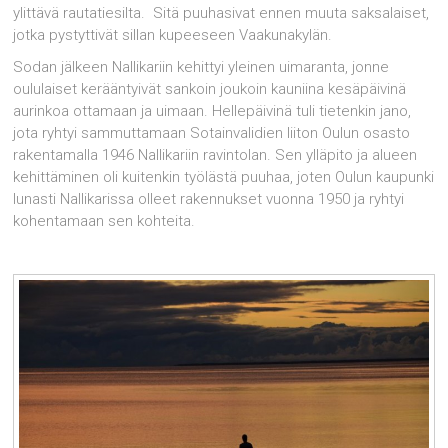
ylittävä rautatiesilta. Sitä puuhasivat ennen muuta saksalaiset,
jotka pystyttivät sillan kupeeseen Vaakunakylän.
Sodan jälkeen Nallikariin kehittyi yleinen uimaranta, jonne
oululaiset kerääntyivät sankoin joukoin kauniina kesäpäivinä
aurinkoa ottamaan ja uimaan. Hellepäivinä tuli tietenkin jano,
jota ryhtyi sammuttamaan Sotainvalidien liiton Oulun osasto
rakentamalla 1946 Nallikariin ravintolan. Sen ylläpito ja alueen
kehittäminen oli kuitenkin työlästä puuhaa, joten Oulun kaupunki
lunasti Nallikarissa olleet rakennukset vuonna 1950 ja ryhtyi
kohentamaan sen kohteita.