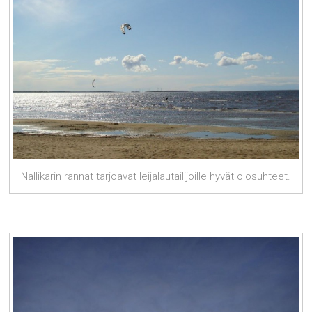
Nallikarin rannat tarjoavat leijalautailijoille hyvät olosuhteet.